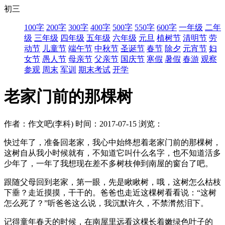
初三
100字
200字
300字
400字
500字
550字
600字
一年级
二年
级
三年级
四年级
五年级
六年级
元旦
植树节
清明节
劳
动节
儿童节
端午节
中秋节
圣诞节
春节
除夕
元宵节
妇
女节
愚人节
母亲节
父亲节
国庆节
寒假
暑假
春游
观察
参观
周末
军训
期末考试
开学
老家门前的那棵树
作者：作文吧(李科)
时间：2017-07-15
浏览：
快过年了，准备回老家，我心中始终想着老家门前的那棵树，
这树自从我小时候就有，不知道它叫什么名字，也不知道活多
少年了，一年了我想现在差不多树枝伸到南屋的窗台了吧。
跟随父母回到老家，第一眼，先是瞅瞅树，哦，这树怎么枯枝
下垂？走近摸摸，干干的。爸爸也走近这棵树看看说：“这树
怎么死了？”听爸爸这么说，我沉默许久，不禁潸然泪下。
记得童年春天的时候，在南屋里远看这棵长着嫩绿色叶子的