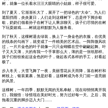
树，就像一位长着水汪汪大眼睛的小姑娘，样子很可爱。
到了夏天，它渐渐长大了，展开了一把绿色的“大伞”。为人们
遮阳挡雨，炎炎夏日，人们走到这棵树下，总是停下脚步歇
歇，奶奶们领着孙子在树下让人乘凉聊天，孩子们尽情的在树
下玩耍嬉戏……树就这样默默为人服务着。
到了秋天，这棵树退去绿装，换上了一身金色的衣服，在优美
的线条的勾画下，就变成了一件精美的艺术品。一阵阵微风吹
过，一片片金色的叶子就像一只只金蝴蝶在空中翩翩起舞。叶
子又大又薄，大的有我一个手掌那么大，薄的是一张纸那样。
孩子们纷纷捡起这金色的叶子，做起各式各样的手工，好看起
极了。
步入冬天，大雪飞舞了一夜，美丽雪花从天而降，落在树杆和
树枝上，银装素裹，煞是好看，这棵树成为冬天门前一道亮丽
的风景。
这棵树，一年四季，默默无闻的无私奉献，现在却悄悄离开我
们，我顿悟：珍惜现在美好时光，努力过好每一天。之后，我
拖着沉重的脚步迈入大门……