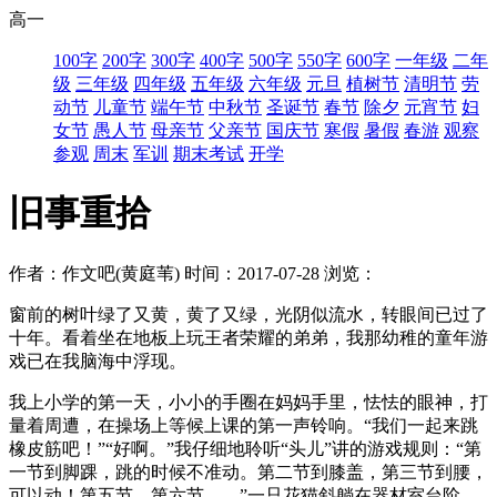
高一
100字
200字
300字
400字
500字
550字
600字
一年级
二年
级
三年级
四年级
五年级
六年级
元旦
植树节
清明节
劳
动节
儿童节
端午节
中秋节
圣诞节
春节
除夕
元宵节
妇
女节
愚人节
母亲节
父亲节
国庆节
寒假
暑假
春游
观察
参观
周末
军训
期末考试
开学
旧事重拾
作者：作文吧(黄庭苇)
时间：2017-07-28
浏览：
窗前的树叶绿了又黄，黄了又绿，光阴似流水，转眼间已过了
十年。看着坐在地板上玩王者荣耀的弟弟，我那幼稚的童年游
戏已在我脑海中浮现。
我上小学的第一天，小小的手圈在妈妈手里，怯怯的眼神，打
量着周遭，在操场上等候上课的第一声铃响。“我们一起来跳
橡皮筋吧！”“好啊。”我仔细地聆听“头儿”讲的游戏规则：“第
一节到脚踝，跳的时候不准动。第二节到膝盖，第三节到腰，
可以动！第五节、第六节……”一只花猫斜躺在器材室台阶，