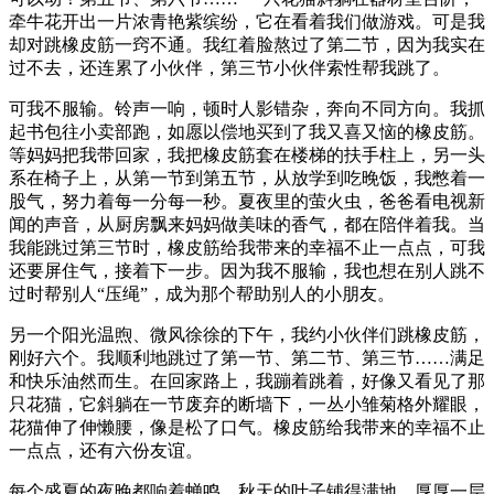
牵牛花开出一片浓青艳紫缤纷，它在看着我们做游戏。可是我
却对跳橡皮筋一窍不通。我红着脸熬过了第二节，因为我实在
过不去，还连累了小伙伴，第三节小伙伴索性帮我跳了。
可我不服输。铃声一响，顿时人影错杂，奔向不同方向。我抓
起书包往小卖部跑，如愿以偿地买到了我又喜又恼的橡皮筋。
等妈妈把我带回家，我把橡皮筋套在楼梯的扶手柱上，另一头
系在椅子上，从第一节到第五节，从放学到吃晚饭，我憋着一
股气，努力着每一分每一秒。夏夜里的萤火虫，爸爸看电视新
闻的声音，从厨房飘来妈妈做美味的香气，都在陪伴着我。当
我能跳过第三节时，橡皮筋给我带来的幸福不止一点点，可我
还要屏住气，接着下一步。因为我不服输，我也想在别人跳不
过时帮别人“压绳”，成为那个帮助别人的小朋友。
另一个阳光温煦、微风徐徐的下午，我约小伙伴们跳橡皮筋，
刚好六个。我顺利地跳过了第一节、第二节、第三节……满足
和快乐油然而生。在回家路上，我蹦着跳着，好像又看见了那
只花猫，它斜躺在一节废弃的断墙下，一丛小雏菊格外耀眼，
花猫伸了伸懒腰，像是松了口气。橡皮筋给我带来的幸福不止
一点点，还有六份友谊。
每个盛夏的夜晚都响着蝉鸣，秋天的叶子铺得满地，厚厚一层