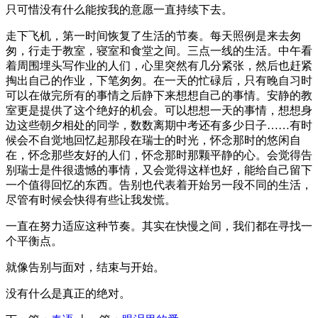
只可惜没有什么能按我的意愿一直持续下去。
走下飞机，第一时间恢复了生活的节奏。每天照例是来去匆
匆，行走于教室，寝室和食堂之间。三点一线的生活。中午看
着周围埋头写作业的人们，心里突然有几分紧张，然后也赶紧
掏出自己的作业，下笔匆匆。在一天的忙碌后，只有晚自习时
可以在做完所有的事情之后静下来想想自己的事情。安静的教
室更是提供了这个绝好的机会。可以想想一天的事情，想想身
边这些朝夕相处的同学，数数离期中考还有多少日子……有时
候会不自觉地回忆起那段在瑞士的时光，怀念那时的悠闲自
在，怀念那些友好的人们，怀念那时那颗平静的心。会觉得告
别瑞士是件很遗憾的事情，又会觉得这样也好，能给自己留下
一个值得回忆的东西。告别也代表着开始另一段不同的生活，
尽管有时候会快得有些让我发慌。
一直在努力适应这种节奏。其实在快慢之间，我们都在寻找一
个平衡点。
就像告别与面对，结束与开始。
没有什么是真正的绝对。