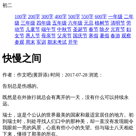
初二
100字
200字
300字
400字
500字
550字
600字
一年级
二年
级
三年级
四年级
五年级
六年级
元旦
植树节
清明节
劳
动节
儿童节
端午节
中秋节
圣诞节
春节
除夕
元宵节
妇
女节
愚人节
母亲节
父亲节
国庆节
寒假
暑假
春游
观察
参观
周末
军训
期末考试
开学
快慢之间
作者：作文吧(黄辞添)
时间：2017-07-28
浏览：
告别总是伤感的。
既然是在外旅行就总会有离开的一天，没有什么可以持续永
远。
瑞士，这是个公认的世界最美的国家和最适宜居住的地方。初
到瑞士时，到处寻找人们口中的那种美，却一直没有发现能令
我眼前一亮的风景，心底有些小小的失望。但与瑞士八天相处
下来，懂得了那美的所在。