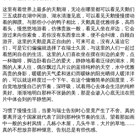
这里有着世界上最多的天鹅湖，无论在哪里都可以看见天鹅们
三五成群在湖中闲游。湖水清澈见底，可以看见天鹅慢慢摆动
着的脚蹼。与那些小小的鸭子相比，天鹅真是优雅得多，高昂
着头，慢悠悠地游着，仿佛贵族一般，看见人坐在岸边，它会
游过来向你索食，若你没有东西拿出来，便不会纠缠，自顾自
游开。这里的天鹅是真正自由的，可来可走，没有人逼迫它
们，可是它们偏偏就选择了在瑞士久居，与这里的人们一起过
着悠闲自在的生活。这里的人们喜欢坐在摆在街边的桌旁，点
一杯咖啡，脚边卧着自己的爱犬，静静地看着泛绿的湖水，周
围的人来人往，偶尔飘过几片云的蓝得纯粹的天空，水中优雅
高贵的身影，暖暖的天气柔和迷幻而暧昧的阳光晒得人暖洋洋
的，可以就这样度过一个下午。在这个慵懒简单的国度里，不
自觉地放慢自己的节奏，深呼吸，试着用心去体会生活的纯粹
美好。渐渐地明白那种不张扬的美，那是会渗入心底无法在照
片中体会到的平静悠闲。
习惯了慢慢生活，当要与瑞士告别时心里竟产生了不舍。真的
要离开这个国家就代表了回到那种快节奏的生活。望着那如画
中一般的乡村风情，几栋小木屋，几头牛羊，大片的草地……
真的不想放弃那种惬意。告别总是有些伤感。