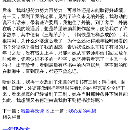
后来，我就想努力努力再努力，可最终还是未能取得好成绩。
有一天，我到了我的老家，见到了许久未见的外婆，我激动的
说不出话来，带着些许委屈，我抱住了外婆。到了客厅，外婆
在听了我的境遇后，想是希望鼓励我振作起来，便给我讲了许
多故事，其中便有《三顾茅庐》、《钢铁是怎样炼成的》，我
很纳闷，为什么外婆这么老了，为什么还记得她年轻时候看的
书？外婆似乎看出了我的困惑，告诉我说她以前读了有限的几
年书之后，没有钱去上学，只能向她从前老师那借书回去放羊
时候看，凭着认识不多的一些字，她坚持着看完了一本又一本
的书，出于珍惜，看到最后有些书中的内容居然一字不漏的印
在脑海中，直到现在，都还不曾忘记。
听到这里，我再一次想到了朱熹的“读书有三到：谓心到、眼
到、口到“，外婆能做到把年轻时候看过的内容完完全全记下
来，看来是真的已经做到了三到，她在当时那种条件下尚且能
如此，我想我又有何理由说我做不到把书读好呢？
下一篇：
我最喜欢读书
上一篇：
我心爱的毛毯
相关栏目
一年级作文