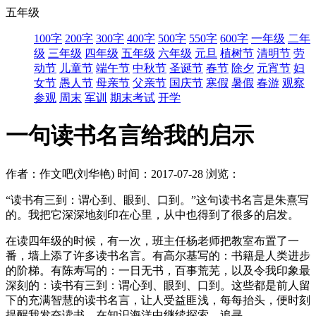
五年级
100字
200字
300字
400字
500字
550字
600字
一年级
二年
级
三年级
四年级
五年级
六年级
元旦
植树节
清明节
劳
动节
儿童节
端午节
中秋节
圣诞节
春节
除夕
元宵节
妇
女节
愚人节
母亲节
父亲节
国庆节
寒假
暑假
春游
观察
参观
周末
军训
期末考试
开学
一句读书名言给我的启示
作者：作文吧(刘华艳)
时间：2017-07-28
浏览：
“读书有三到：谓心到、眼到、口到。”这句读书名言是朱熹写
的。我把它深深地刻印在心里，从中也得到了很多的启发。
在读四年级的时候，有一次，班主任杨老师把教室布置了一
番，墙上添了许多读书名言。有高尔基写的：书籍是人类进步
的阶梯。有陈寿写的：一日无书，百事荒芜，以及令我印象最
深刻的：读书有三到：谓心到、眼到、口到。这些都是前人留
下的充满智慧的读书名言，让人受益匪浅，每每抬头，便时刻
提醒我发奋读书，在知识海洋中继续探索、追寻。