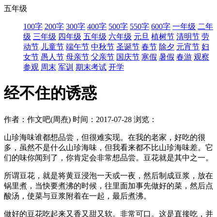
五年级
100字
200字
300字
400字
500字
550字
600字
一年级
二年
级
三年级
四年级
五年级
六年级
元旦
植树节
清明节
劳
动节
儿童节
端午节
中秋节
圣诞节
春节
除夕
元宵节
妇
女节
愚人节
母亲节
父亲节
国庆节
寒假
暑假
春游
观察
参观
周末
军训
期末考试
开学
经不住的诱惑
作者：作文吧(周焘)
时间：2017-07-28
浏览：
山珍海味谁都想品尝，但很难实现。在我的老家，好吃的很
多，虽然不是什么山珍海味，但我看来都不比山珍海味差。它
们的味你闻到了，你肯定会非常想品尝。豆花就是其中之一。
所谓豆花，就是将黄豆浸泡一天或一夜，然后制成豆浆，放在
锅里煮，当快要煮沸的时候，往里面加事先做好的菜，然后点
酸汤，使菜与豆浆附着在一起，最后煮沸。
做好的豆花吃起来又香又甜又软。非常可口。这是直接吃，并