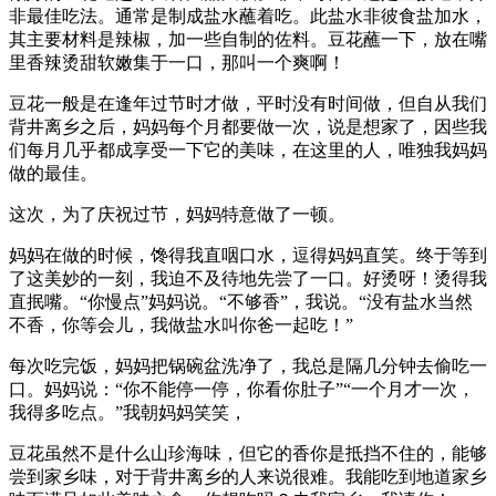
非最佳吃法。通常是制成盐水蘸着吃。此盐水非彼食盐加水，
其主要材料是辣椒，加一些自制的佐料。豆花蘸一下，放在嘴
里香辣烫甜软嫩集于一口，那叫一个爽啊！
豆花一般是在逢年过节时才做，平时没有时间做，但自从我们
背井离乡之后，妈妈每个月都要做一次，说是想家了，因些我
们每月几乎都成享受一下它的美味，在这里的人，唯独我妈妈
做的最佳。
这次，为了庆祝过节，妈妈特意做了一顿。
妈妈在做的时候，馋得我直咽口水，逗得妈妈直笑。终于等到
了这美妙的一刻，我迫不及待地先尝了一口。好烫呀！烫得我
直抿嘴。“你慢点”妈妈说。“不够香”，我说。“没有盐水当然
不香，你等会儿，我做盐水叫你爸一起吃！”
每次吃完饭，妈妈把锅碗盆洗净了，我总是隔几分钟去偷吃一
口。妈妈说：“你不能停一停，你看你肚子”“一个月才一次，
我得多吃点。”我朝妈妈笑笑，
豆花虽然不是什么山珍海味，但它的香你是抵挡不住的，能够
尝到家乡味，对于背井离乡的人来说很难。我能吃到地道家乡