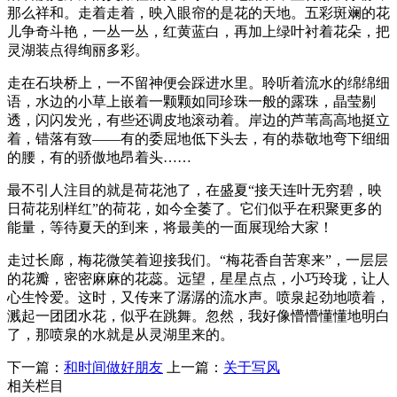
那么祥和。走着走着，映入眼帘的是花的天地。五彩斑斓的花
儿争奇斗艳，一丛一丛，红黄蓝白，再加上绿叶衬着花朵，把
灵湖装点得绚丽多彩。
走在石块桥上，一不留神便会踩进水里。聆听着流水的绵绵细
语，水边的小草上嵌着一颗颗如同珍珠一般的露珠，晶莹剔
透，闪闪发光，有些还调皮地滚动着。岸边的芦苇高高地挺立
着，错落有致——有的委屈地低下头去，有的恭敬地弯下细细
的腰，有的骄傲地昂着头……
最不引人注目的就是荷花池了，在盛夏“接天连叶无穷碧，映
日荷花别样红”的荷花，如今全萎了。它们似乎在积聚更多的
能量，等待夏天的到来，将最美的一面展现给大家！
走过长廊，梅花微笑着迎接我们。“梅花香自苦寒来”，一层层
的花瓣，密密麻麻的花蕊。远望，星星点点，小巧玲珑，让人
心生怜爱。这时，又传来了潺潺的流水声。喷泉起劲地喷着，
溅起一团团水花，似乎在跳舞。忽然，我好像懵懵懂懂地明白
了，那喷泉的水就是从灵湖里来的。
下一篇：
和时间做好朋友
上一篇：
关于写风
相关栏目