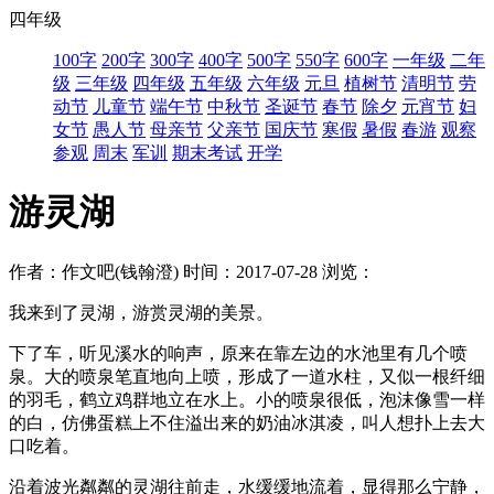
四年级
100字
200字
300字
400字
500字
550字
600字
一年级
二年
级
三年级
四年级
五年级
六年级
元旦
植树节
清明节
劳
动节
儿童节
端午节
中秋节
圣诞节
春节
除夕
元宵节
妇
女节
愚人节
母亲节
父亲节
国庆节
寒假
暑假
春游
观察
参观
周末
军训
期末考试
开学
游灵湖
作者：作文吧(钱翰澄)
时间：2017-07-28
浏览：
我来到了灵湖，游赏灵湖的美景。
下了车，听见溪水的响声，原来在靠左边的水池里有几个喷
泉。大的喷泉笔直地向上喷，形成了一道水柱，又似一根纤细
的羽毛，鹤立鸡群地立在水上。小的喷泉很低，泡沫像雪一样
的白，仿佛蛋糕上不住溢出来的奶油冰淇凌，叫人想扑上去大
口吃着。
沿着波光粼粼的灵湖往前走，水缓缓地流着，显得那么宁静，