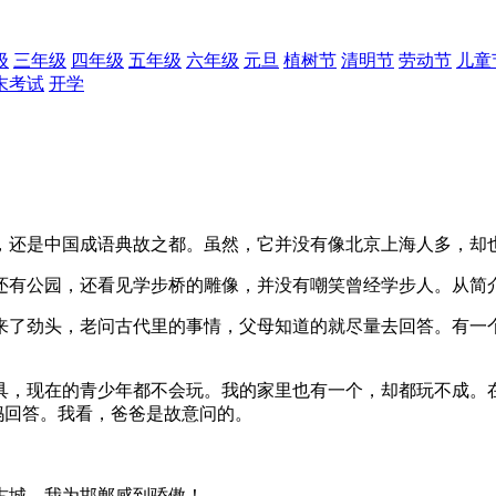
级
三年级
四年级
五年级
六年级
元旦
植树节
清明节
劳动节
儿童
末考试
开学
，还是中国成语典故之都。虽然，它并没有像北京上海人多，却
还有公园，还看见学步桥的雕像，并没有嘲笑曾经学步人。从简
来了劲头，老问古代里的事情，父母知道的就尽量去回答。有一
具，现在的青少年都不会玩。我的家里也有一个，却都玩不成。
妈妈回答。我看，爸爸是故意问的。
古城，我为邯郸感到骄傲！