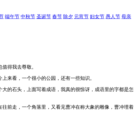
节
端午节
中秋节
圣诞节
春节
除夕
元宵节
妇女节
愚人节
母亲
也值得我去尊敬。
介上来看，一个很小的公园，还有一些知识。
个大的石头，上面写着成语，我真的很惊讶，成语里的字都是怎
在往前走，一个角落里，又看见曹冲在称大象的雕像，曹冲埋着