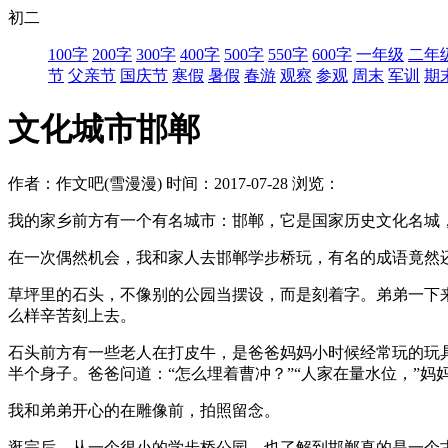
初二
100字
200字
300字
400字
500字
550字
600字
一年级
二年
节
父亲节
国庆节
寒假
暑假
春游
观察
参观
周末
军训
期
文化城市邯郸
作者：作文吧(雪漫漫)
时间：2017-07-28
浏览：
我的家乡前方有一个有名城市：邯郸，它是国家历史文化名城
在一次偶然机会，我和家人去邯郸学步桥玩，有名的成语竟然
草坪里的石头，不像别的公园当摆设，而是刻着字。弟弟一下
么样辛苦刻上去。
石头前方有一些老人在打皮牛，是爸爸妈妈小时候经常玩的玩
半个身子。爸爸问道：“怎么埋着曹冲？”“人家在量水位，”
我和弟弟开心的在雕像前，拍照留念。
逛完后，从一个很小的学步桥公园，也了解到邯郸真的是一个