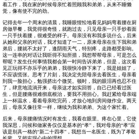
着工作，我在家的时候母亲忙着照顾我和弟弟，从来不睡懒
觉，像有使不完的劲。
记得去年一个周末的清晨，我睡眼惺忪地看见妈妈弯着腰在厨
房做早餐，我觉得很奇怪，就跑过去，只见母亲一只手炒着面
一只手扶着腰，很难受的样子。母亲没有和我多说什么，后来
从她和父亲的对话，我才知道了一二，原来母亲在生下我和弟
弟后，腰就不太好了，逢阴雨天气，特别疼，走路都受影响。
这一连串的对话让我听得不知所措，我想帮帮母亲，可是怎么
帮呢？发生任何事情我都会第一时间告诉弟弟，但是，这次看
见正玩得不亦乐乎的弟弟，我很快冷静下来了，我是姐姐了，
不应该慌张。思考了片刻，我决定先陪母亲去看医生，母亲看
到我一脸担心，勉强挤出个微笑。顿时，我的眼泪再也忍不住
了，肆意地流淌开来，母亲这才如实回答，自己已经看过医
生，但是腰痛很难彻底根治，要我不用担心。我赶紧给母亲端
上一杯温水，看着母亲吃完药，才放心地到房间做作业。两天
后，母亲又像往常一样，继续为我和弟弟、为这个家忙着。
后来，母亲腰痛情况时有发生，我看在眼里、疼在心里，它使
我深思，问候和做家务仅仅是基本的“孝”，我对母亲的“孝”应
该是别具一格的“新二十四孝”，我想当一名医生，既为了孝敬
长辈，又能实现心中的理想。