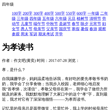
四年级
100字
200字
300字
400字
500字
550字
600字
一年级
二年
级
三年级
四年级
五年级
六年级
元旦
植树节
清明节
劳
动节
儿童节
端午节
中秋节
圣诞节
春节
除夕
元宵节
妇
女节
愚人节
母亲节
父亲节
国庆节
寒假
暑假
春游
观察
参观
周末
军训
期末考试
开学
为孝读书
作者：作文吧(黄奕)
时间：2017-07-28
浏览：
孝，是什么？
自我蹒跚学步，妈妈温柔地告诉我，有好吃的要先孝敬爷爷奶
奶，我学会了分享食物；当我步入校园，老师细心地启发
我“首孝悌，次谨信”，孝敬父母排在第一，我学会了做些力所
能及的家务。我默默地理解了大家口中的这个“孝”字，直到最
近，我才对它有了深深地领悟———为孝而读书。
记忆里的母亲总是面带微笑，忙里忙外，我上学的时候母亲忙