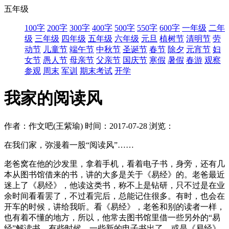
五年级
100字
200字
300字
400字
500字
550字
600字
一年级
二年
级
三年级
四年级
五年级
六年级
元旦
植树节
清明节
劳
动节
儿童节
端午节
中秋节
圣诞节
春节
除夕
元宵节
妇
女节
愚人节
母亲节
父亲节
国庆节
寒假
暑假
春游
观察
参观
周末
军训
期末考试
开学
我家的阅读风
作者：作文吧(王紫瑜)
时间：2017-07-28
浏览：
在我们家，弥漫着一股“阅读风”……
老爸窝在他的沙发里，拿着手机，看着电子书，身旁，还有几
本从图书馆借来的书，讲的大多是关于《易经》的。老爸最近
迷上了《易经》，他读这类书，称不上是钻研，只不过是在业
余时间看看罢了，不过看完后，总能记住很多。有时，也会在
开车的时候，讲给我听。看《易经》，老爸和别的读者一样，
也有着不懂的地方，所以，他常去图书馆里借一些另外的“易
经”解读书。有些时候，一些新的电子书出了，或是《易经》