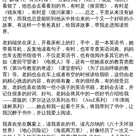
看烦了，他也会去看看别的书，有时是《推背图》，有时是
《锦灰堆》，有时是《德川家康》……总之，手里从来没有缺
过书，而我也总是能听到他从中拎出来的一个又一个好听的小
故事。有这样一个爸爸真好，给我讲故事，带我走进阅读世
界。
老妈端坐在床上，开着床柜上的灯，手中，是一本英语书，她
带着耳机，反复地读着句子，有时，也常常查英语词典。妈妈
也常去图书馆借书，不仅是英语书，也有借阅许多其它的书，
如《麦田守望者》《电视人》等，还有一些她喜欢的教育类图
书《第56号教室的奇迹》《课堂密码》《为了自由呼吸的教
育》等。老妈也会在车上或者有空的时候讲给我听，这些由老
妈精心挑选的内容，有的很有趣，有的很经典，有的很受启
发。老妈也喜欢借阅一些小孩子的英语书籍，老妈会去读，并
记住很多的好词、好句。老妈会将其中的一些好书介绍给我
——原版的《罗尔达达尔系列丛书》《AtoZ系列》《牛津阅
读树系列》……她会和我一起看个开头，将我带到了书中，让
我沉醉于书中，并让我爱上阅读。
我喜欢坐在飘窗上，读我喜欢的书。读凡尔纳的《八十天环游
世界》《地心历险记》《海底两万里》，好像经历了一次又一