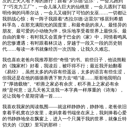
次的上天入地下海的旅行；跟着“罗尔德·达尔”，一会儿跑到
了“巧克力工厂”，一会儿落入巨大的仙桃里，一会儿遇到了聪
明伶俐的玛蒂尔达，一会儿又碰到了可怕的女巫……一切都让
我胆战心惊；有一阵子我跟着“杰拉尔德·达雷尔”移居到希腊
科孚岛，在那充满阳光的国度里，和最奇葩的亲人、最怪异的
朋友、最可爱的小动物为伴，快乐地享受着世界上最快乐、最
自由的童年；有时我又会置身于巴金的《家》中，同情着鸣凤
的悲惨遭遇；有时跟着林汉达，穿越于一段又一段的历史朝
代……每读一本书就像经历一次历险，让我久久难忘。
我也喜欢老爸向我推荐那些“奇怪”的书。前些日子，他说熊毅
的《隗家村》好看，我读后，被吓得不行；最近我开始翻看
《易经》，虽然太多的内容有些遥远，太多的语言有些生涩，
但我还是在他的循循善诱下努力去“啃”读……渐渐地我明白
了“厚德载物”、“积善之家必有余庆，积不善上之家必有余
殃”是何意；这几天爸又送我一本字典一样厚重的《诗海》，
还让我每个星期背诵一首……
我喜欢我家的阅读氛围——就这样静静的，静静地，老爸依旧
拿着手机窝在沙发里，老妈拿着书端坐在床上，我则捧着心爱
的书静静地坐在飘窗上，进入一个只属于我的世界，就像丘特
切夫的《沉默》里写的那样：