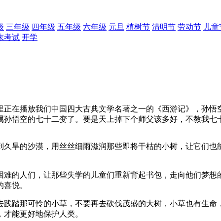
级
三年级
四年级
五年级
六年级
元旦
植树节
清明节
劳动节
儿童
末考试
开学
里正在播放我们中国四大古典文学名著之一的《西游记》，孙悟
属孙悟空的七十二变了。要是天上掉下个师父该多好，不教我七
到久旱的沙漠，用丝丝细雨滋润那些即将干枯的小树，让它们也
困难的人们，让那些失学的儿童们重新背起书包，走向他们梦想
的喜悦。
去践踏那可怜的小草，不要再去砍伐茂盛的大树，小草也有生命
，才能更好地保护人类。