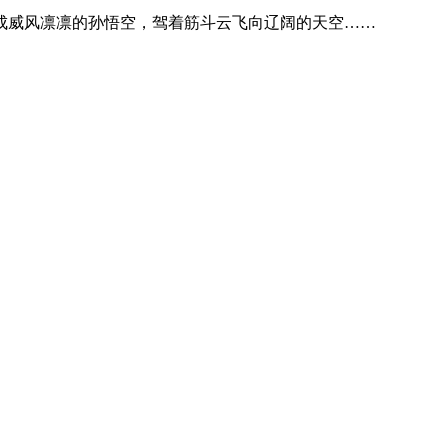
成威风凛凛的孙悟空，驾着筋斗云飞向辽阔的天空……