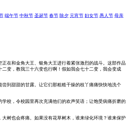
节
端午节
中秋节
圣诞节
春节
除夕
元宵节
妇女节
愚人节
母亲
空正在和金角大王、银角大王进行着紧张激烈的战斗。这部作品
十二变，教我三十六变也行啊！假如我会七十二变，我会变成
能尝到甜甜的甘露。让它们那粗糙干燥的枝丫痛痛快快地洗个
的学校，令校园里再次充满他们的欢声笑语；让饱受病痛折磨的
，大树也会疼痛。如果没有花草树木，谁来绿化环境？谁来保护