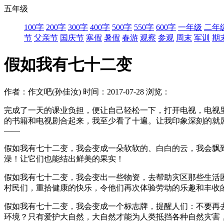
五年级
100字
200字
300字
400字
500字
550字
600字
一年级
二年
节
父亲节
国庆节
寒假
暑假
春游
观察
参观
周末
军训
期
假如我有七十二变
作者：作文吧(孙佳汝)
时间：2017-07-28
浏览：
完成了一天的课业负担，便让自己轻松一下，打开电视，电视
的书籍和电视剧合起来，我至少看了十遍。让我印象深刻的就
——
假如我有七十二变，我会变成一朵软软的、白白的云，我会飘
澡！让它们也能结出鲜美的果实！
假如我有七十二变，我会变出一些物资，去帮助灾区那些生活
村民们，重拾健康的快乐，令他们再次体验劳动的乐趣和丰收
假如我有七十二变，我会变成一个标志牌，提醒人们：不要再
环境？只有爱护大自然，大自然才能为人类抵挡各种自然灾害