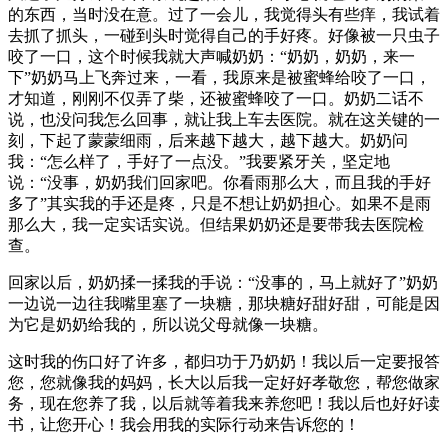
的东西，当时没在意。过了一会儿，我觉得头有些痒，我试着
去抓了抓头，一碰到头时觉得自己的手好疼。好像被一只虫子
咬了一口，这个时候我就大声喊奶奶：“奶奶，奶奶，来一
下”奶奶马上飞奔过来，一看，我原来是被蜜蜂给咬了一口，
才知道，刚刚不仅弄了柴，还被蜜蜂咬了一口。奶奶二话不
说，也没问我怎么回事，就让我上车去医院。就在这关键的一
刻，下起了蒙蒙细雨，后来越下越大，越下越大。奶奶问
我：“怎么样了，手好了一点没。”我要紧牙关，坚定地
说：“没事，奶奶我们回家吧。你看雨那么大，而且我的手好
多了”其实我的手还是疼，只是不想让奶奶担心。如果不是雨
那么大，我一定实话实说。但结果奶奶还是要带我去医院检
查。
回家以后，奶奶揉一揉我的手说：“没事的，马上就好了”奶奶
一边说一边往我嘴里塞了一块糖，那块糖好甜好甜，可能是因
为它是奶奶给我的，所以说父母就像一块糖。
这时我的伤口好了许多，都归功于乃奶奶！我以后一定要报答
您，您就像我的妈妈，长大以后我一定好好孝敬您，帮您做家
务，现在您养了我，以后就等着我来养您吧！我以后也好好读
书，让您开心！我会用我的实际行动来告诉您的！