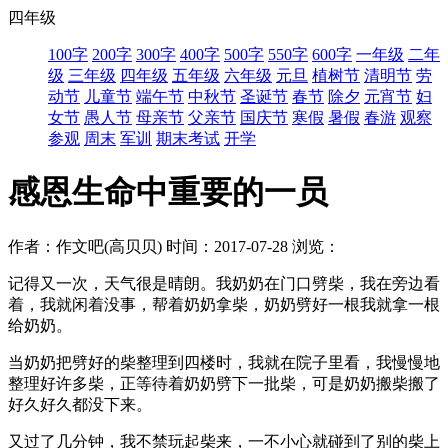
四年级
100字
200字
300字
400字
500字
550字
600字
一年级
二年
级
三年级
四年级
五年级
六年级
元旦
植树节
清明节
劳
动节
儿童节
端午节
中秋节
圣诞节
春节
除夕
元宵节
妇
女节
愚人节
母亲节
父亲节
国庆节
寒假
暑假
春游
观察
参观
周末
军训
期末考试
开学
感恩生命中重要的一员
作者：作文吧(高贝贝)
时间：2017-07-28
浏览：
记得又一次，天气很是晴朗。我奶奶在门口劈柴，我在旁边看
着，我就闲着没事，帮着奶奶拿柴，奶奶劈好一根我就拿一根
给奶奶。
当奶奶把劈好的柴整理到四楼时，我就在院子里看，我慢慢地
整理好许多柴，正等待着奶奶劈下一批柴，可是奶奶搬柴搬了
好久好久都没下来。
又过了几分钟，我不禁玩起柴来，一不小心就碰到了别的柴上