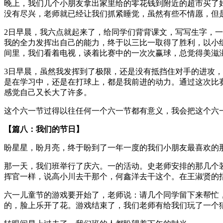
晚上，我们几个小朋友拿出家里给的零花钱到附近的超市买了好吃
没有尽兴，老师就已经让我们抓紧睡觉，虽然有些不情愿，但
2日早晨，我六点就起来了，给同学们背背课文，写写生字，
我的全力发挥出自己的能力，终于以三比一取得了胜利，以小
间里，我们看着电视，谈着比赛中的一次次赢球，总觉得美滋
3日早晨，虽然我发挥到了极限，还是没有抵挡住对手的进攻
是在学习中，还是在打球上，都是我前进的动力。通过这次比
感觉自己又长大了许多。
这个六一节过得以往任何一个六一节都有意义，我会把这个六
【篇八：我们的节日】
盼星星，盼月亮，终于盼到了一年一度的我们小朋友最喜欢的
那一天，我们班举行了庆六。一的活动。史老师安排的那几个
挥官一样，说高小川去干那个，何鑫洋去干这个。在王淑贤的
六一儿童节的游戏要开始了，老师说：请几个同学留下来帮忙
的，脸上乐开了花。游戏结束了，我们老师有给我们玩了一个