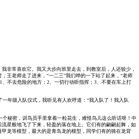
，我非常喜欢它。我又大步向班里走去，到教室后，人还较少，
，王老师走了进来，“一二三”我们哗的一下站了起来，“老师
1、不去危险的地方；2、一切行动听指挥；3、不要在车上打
了一年级入队仪式，我听见有人欢呼道：“我入队了！我入队
一个秘密，训鸟员手里拿着一粒花生，难怪鸟儿这么听话呀！中
雀流星般地飞了下来，轻盈的落在地上。它们有的翩翩起舞，如
遁甲龙等模型，最大的是青岛龙的模型，同学们有的骑在龙背