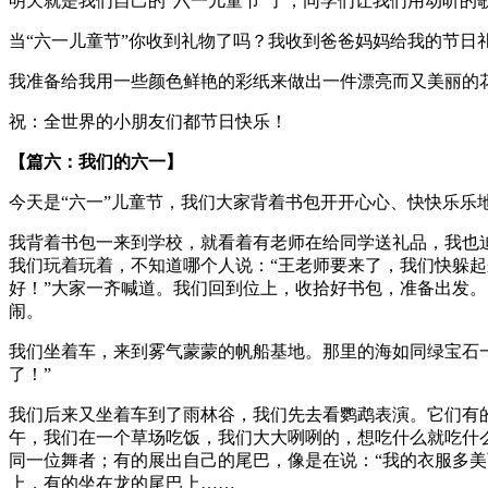
明天就是我们自己的“六一儿童节”了，同学们让我们用动听的
当“六一儿童节”你收到礼物了吗？我收到爸爸妈妈给我的节日
我准备给我用一些颜色鲜艳的彩纸来做出一件漂亮而又美丽的
祝：全世界的小朋友们都节日快乐！
【篇六：我们的六一】
今天是“六一”儿童节，我们大家背着书包开开心心、快快乐乐
我背着书包一来到学校，就看着有老师在给同学送礼品，我也
我们玩着玩着，不知道哪个人说：“王老师要来了，我们快躲起
好！”大家一齐喊道。我们回到位上，收拾好书包，准备出发。
闹。
我们坐着车，来到雾气蒙蒙的帆船基地。那里的海如同绿宝石
了！”
我们后来又坐着车到了雨林谷，我们先去看鹦鹉表演。它们有
午，我们在一个草场吃饭，我们大大咧咧的，想吃什么就吃什
同一位舞者；有的展出自己的尾巴，像是在说：“我的衣服多
上，有的坐在龙的尾巴上……