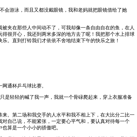
都不会游泳，而且又都没戴眼镜，我和老妈就把眼镜借给了她
我被夹在那些人中间动不了，可我却像一条自由自在的鱼，在人
玩得很开心，我还到两米多深的地方去了呢！我把那个水上排球
快乐。直到打铃我们才依依不舍地结束下午的快乐之旅！
一网通杯乒乓球比赛。
妈只是轻轻的喊了我一声，我就一个骨碌爬起来，穿上衣服准备
阵来。第二场和我交手的人水平和我不相上下，在大比分二比一
我对自己说，不能紧张，一定要心平气和，要认真对待每一个
中也算是一个小小的骄傲吧。