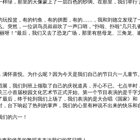
一样绿，那里的天像蒙上了一层白色的纱绸。在那里，我们举行
的玩投篮，有的钓鱼，有的拼图，有的……，我和刘德立发现了
么。突然，一位训鸟员叔叔吹了一声口哨，“扑啦、扑啦”几只孔
美丽呀！”最后，我们又去了恐龙广场，那里有慈母龙、三角龙、
，满怀喜悦。为什么呢？因为今天是我们自己的节日六一儿童节
招展，我们到班上领取了自己的庆祝道具，开心不已。七点半时
关三小首届校园文化艺术节正式开始。第一个节目表演的是千字
了最后，终于轮到我们上场了，我们表演的是大合唱《国家》和
时，台下响起了热列的掌声，我们的心里有种说不出来的快乐和
我们的六一！