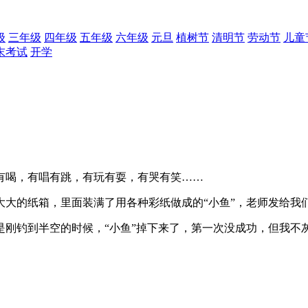
级
三年级
四年级
五年级
六年级
元旦
植树节
清明节
劳动节
儿童
末考试
开学
有喝，有唱有跳，有玩有耍，有哭有笑……
大大的纸箱，里面装满了用各种彩纸做成的“小鱼”，老师发给我
是刚钓到半空的时候，“小鱼”掉下来了，第一次没成功，但我不