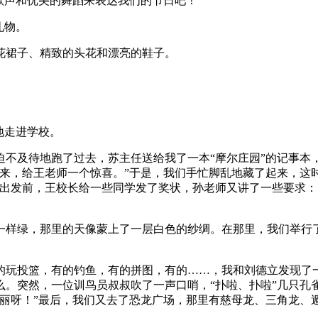
歌声和优美的舞蹈来表达我们的节日吧！
礼物。
花裙子、精致的头花和漂亮的鞋子。
地走进学校。
迫不及待地跑了过去，苏主任送给我了一本“摩尔庄园”的记事本
来，给王老师一个惊喜。”于是，我们手忙脚乱地藏了起来，这时
出发前，王校长给一些同学发了奖状，孙老师又讲了一些要求：
一样绿，那里的天像蒙上了一层白色的纱绸。在那里，我们举行
的玩投篮，有的钓鱼，有的拼图，有的……，我和刘德立发现了
么。突然，一位训鸟员叔叔吹了一声口哨，“扑啦、扑啦”几只孔
美丽呀！”最后，我们又去了恐龙广场，那里有慈母龙、三角龙、