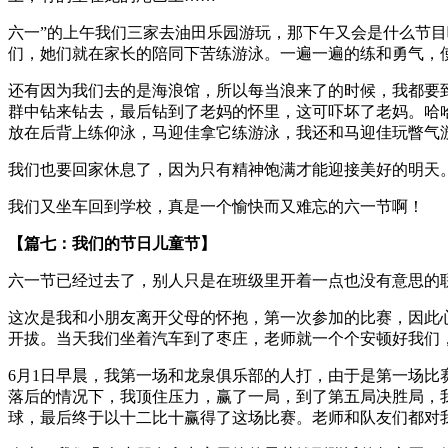
六一”的上午我们三家去油田乐园游玩，那下午又会是什么节
们，她们就在家长的陪同下苦练游泳。一遍一遍的练和勇气，
还有因为我们去的是海浪馆，所以每当浪来了的时候，我都要
群中钻来钻去，最后钻到了老妈的怀里，这可吓坏了老妈。哈
放在后背上练仰泳，马迎佳拿它练游泳，我还和马迎佳玩瞥气
我们也要回家休息了，因为只有精神饱满才能迎接美好的明天
我们又坐车回到学校，真是一个愉快而又难忘的六一节啊！
【篇七：我们的节日儿童节】
六一节已经过去了，别人只是在班级里开着一点也没有意思的
这次是我和小朋友离开父母的怀抱，第一次参加的比赛，因此心
开拔。当天我们坐着汽车到了枣庄，老师就一个个安顿好我们
6月1日早晨，我第一场和龙泉俱乐部的人打，由于是第一场
落后的情况下，我顶住压力，赢了一局，到了第五局决胜局，
球，最后终于以十二比十赢得了这场比赛。老师和队友们都对