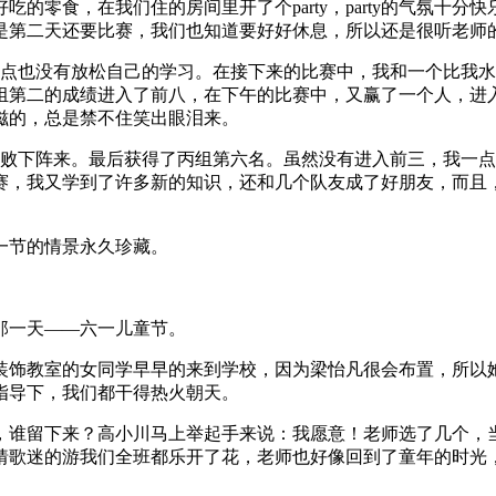
的零食，在我们住的房间里开了个party，party的气氛十
是第二天还要比赛，我们也知道要好好休息，所以还是很听老师
一点也没有放松自己的学习。在接下来的比赛中，我和一个比我
组第二的成绩进入了前八，在下午的比赛中，又赢了一个人，进
滋的，总是禁不住笑出眼泪来。
，败下阵来。最后获得了丙组第六名。虽然没有进入前三，我一
赛，我又学到了许多新的知识，还和几个队友成了好朋友，而且
一节的情景永久珍藏。
那一天——六一儿童节。
装饰教室的女同学早早的来到学校，因为梁怡凡很会布置，所以
指导下，我们都干得热火朝天。
，谁留下来？高小川马上举起手来说：我愿意！老师选了几个，
猜歌迷的游我们全班都乐开了花，老师也好像回到了童年的时光