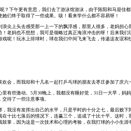
目呢？下午更有意思，我们去了游泳馆游泳，由于陈阳和马迎佳
使她们终于取得了一些成果。咳！看来学什么都不容易呀！
到浪尖上头去感受那一上一下的飘浮感，那里人很多，老妈担心
哈！老妈也不想想，我可是领略过真正海浪冲击的呀！后来我们
游戏呢！玩水上排球时，球在我们中间飞来飞去，传递这友谊和
。
联欢会，而我却和十几名一起打乒乓球的朋友去枣庄参加了庆六
里有些激动。5月30晚上，我都没有睡好觉，31日一大早，妈
，交待了一些注意事项。
比赛，我没有发挥出自己的水平，只是平时的十分之七，最后败下
我在十比七落后的情况下，连赢三个，追成了十比十平。这时，
我鼓掌，因为这是一次技术和心理的考验，在我打球的小小生涯