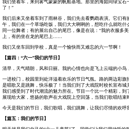
我们坐着车，来到雾气蒙蒙的帆船基地。那里的海如同绿宝石
了！”
我们后来又坐着车到了雨林谷，我们先去看鹦鹉表演。它们有
午，我们在一个草场吃饭，我们大大咧咧的，想吃什么就吃什
同一位舞者；有的展出自己的尾巴，像是在说：“我的衣服多
上，有的坐在龙的尾巴上……
我们又坐车回到学校，真是一个愉快而又难忘的六一节啊！
【篇四：“六一”我们的节日】
清早，天气晴朗，风和日丽。我的心情也向是飞上云端的小鸟
一进校门，校园里到处洋溢着欢乐的节日气氛。路的两边彩旗
是唱歌又是跳舞，快乐极了！当我们到了大戏院时校长宣布城
我们感受到了时代潮流的魅力所在。节目一个比一个精彩，到
展现给大家，悠扬的歌声在大戏院上空回荡，当我们歌唱结束
今天是我们的节日，我们歌唱，我们跳舞，让我们尽情的欢呼
【篇五：我们的节日】