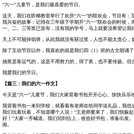
“六一”儿童节，是我们最喜爱的节日。
这天，我们在阶梯教室举行了欢庆“六一”的联欢会，节目有
我兴奋的故事：记得在三年级下学期开“六一”联欢会的时候，
一、二、三等奖已宣布，没有我的学号，马上就要没希望让我
天上不可能掉馅饼，从此我就没有获过奖，人也不能太贪心，
除了互动节目以外，我喜欢的就是我们四（1）班的古文朗诵了
抽奖是靠运气的，这是不用努力的，得了奖，也不要传扬。但
我爱我们的节日。
【篇三：我们的六一作文】
今天是“六一”儿童节，我们大家背着书包开开心心、快快乐乐
我背着书包一来到学校，就看着有老师在给同学送礼品，我也
我们玩着玩着，不知道哪个人说：“王老师要来了，我们快躲起
好！”大家一齐喊道。我们回到位上，收拾好书包，准备出发。
闹。