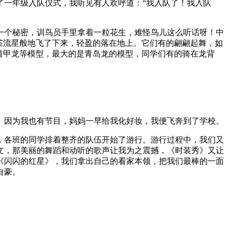
了一年级入队仪式，我听见有人欢呼道：“我入队了！我入队
一个秘密，训鸟员手里拿着一粒花生，难怪鸟儿这么听话呀！中
雀流星般地飞了下来，轻盈的落在地上。它们有的翩翩起舞，如
遁甲龙等模型，最大的是青岛龙的模型，同学们有的骑在龙背
。因为我也有节目，妈妈一早给我化好妆，我便飞奔到了学校。
，各班的同学排着整齐的队伍开始了游行。游行过程中，我们又
文，那美丽的舞蹈和动听的歌声让我为之震撼，《时装秀》又让
《闪闪的红星》，我们拿出自己的看家本领，把我们最棒的一面
自豪。