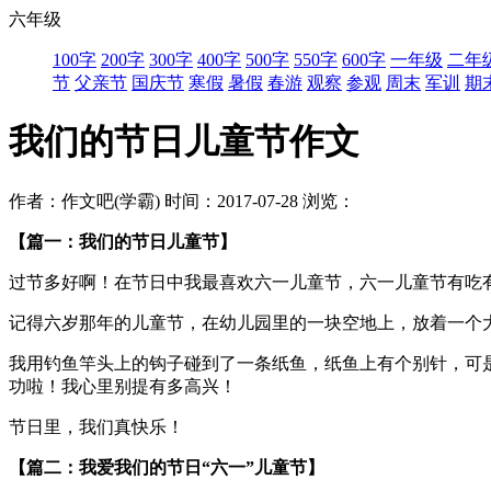
六年级
100字
200字
300字
400字
500字
550字
600字
一年级
二年
节
父亲节
国庆节
寒假
暑假
春游
观察
参观
周末
军训
期
我们的节日儿童节作文
作者：作文吧(学霸)
时间：2017-07-28
浏览：
【篇一：我们的节日儿童节】
过节多好啊！在节日中我最喜欢六一儿童节，六一儿童节有吃
记得六岁那年的儿童节，在幼儿园里的一块空地上，放着一个
我用钓鱼竿头上的钩子碰到了一条纸鱼，纸鱼上有个别针，可
功啦！我心里别提有多高兴！
节日里，我们真快乐！
【篇二：我爱我们的节日“六一”儿童节】