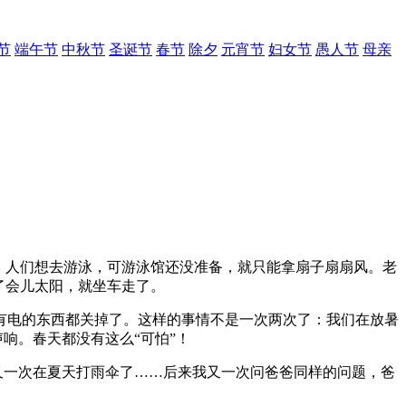
节
端午节
中秋节
圣诞节
春节
除夕
元宵节
妇女节
愚人节
母亲
，人们想去游泳，可游泳馆还没准备，就只能拿扇子扇扇风。老
了会儿太阳，就坐车走了。
有电的东西都关掉了。这样的事情不是一次两次了：我们在放暑
响。春天都没有这么“可怕”！
又一次在夏天打雨伞了……后来我又一次问爸爸同样的问题，爸