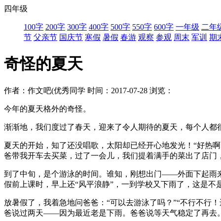
四年级
100字
200字
300字
400字
500字
550字
600字
一年级
二年
节
父亲节
国庆节
寒假
暑假
春游
观察
参观
周末
军训
期
奇怪的夏天
作者：作文吧(优秀同学
时间：2017-07-28
浏览：
今年的夏天格外的奇怪。
渐渐地，我们度过了春天，迎来了令人期待的夏天，每个人都
夏天的开始，知了还没唱歌，太阳却已经开心地发光！“好热
爸带我开车去买菜，过了一会儿，我们提着满手的菜出了店门
到了中旬，是个游泳的时间。谁知，刚想出门——外面下起雨
假前上课时，早上还“风平浪静”，一到学校又下雨了，这是不
放暑假了，我着急地问爸爸：“可以去游泳了吗？”“不行不行
爸说过两天——因为最近老是下雨。爸爸说等天气稳定了再去