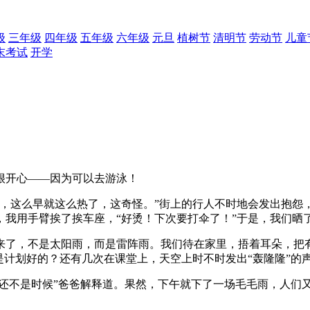
级
三年级
四年级
五年级
六年级
元旦
植树节
清明节
劳动节
儿童
末考试
开学
很开心——因为可以去游泳！
啊，这么早就这么热了，这奇怪。”街上的行人不时地会发出抱怨
，我用手臂挨了挨车座，“好烫！下次要打伞了！”于是，我们晒
来了，不是太阳雨，而是雷阵雨。我们待在家里，捂着耳朵，把
是计划好的？还有几次在课堂上，天空上时不时发出“轰隆隆”的声
！还不是时候”爸爸解释道。果然，下午就下了一场毛毛雨，人们
。