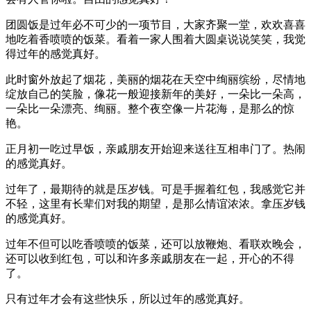
团圆饭是过年必不可少的一项节目，大家齐聚一堂，欢欢喜喜
地吃着香喷喷的饭菜。看着一家人围着大圆桌说说笑笑，我觉
得过年的感觉真好。
此时窗外放起了烟花，美丽的烟花在天空中绚丽缤纷，尽情地
绽放自己的笑脸，像花一般迎接新年的美好，一朵比一朵高，
一朵比一朵漂亮、绚丽。整个夜空像一片花海，是那么的惊
艳。
正月初一吃过早饭，亲戚朋友开始迎来送往互相串门了。热闹
的感觉真好。
过年了，最期待的就是压岁钱。可是手握着红包，我感觉它并
不轻，这里有长辈们对我的期望，是那么情谊浓浓。拿压岁钱
的感觉真好。
过年不但可以吃香喷喷的饭菜，还可以放鞭炮、看联欢晚会，
还可以收到红包，可以和许多亲戚朋友在一起，开心的不得
了。
只有过年才会有这些快乐，所以过年的感觉真好。