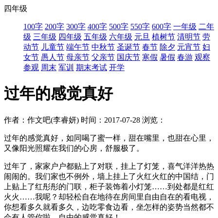
四年级
100字
200字
300字
400字
500字
550字
600字
一年级
二年
级
三年级
四年级
五年级
六年级
元旦
植树节
清明节
劳
动节
儿童节
端午节
中秋节
圣诞节
春节
除夕
元宵节
妇
女节
愚人节
母亲节
父亲节
国庆节
寒假
暑假
春游
观察
参观
周末
军训
期末考试
开学
过年的感觉真好
作者：作文吧(李睿妍)
时间：2017-07-28
浏览：
过年的感觉真好，如同喝了蜜一样，甜在嘴里，也甜在心里，
又像阳光照耀在我们的心房，舒服极了。
过年了，家家户户都贴上了对联，挂上了灯笼，喜气洋洋热热
闹闹的。我们家也不例外，墙上挂上了火红火红的中国结，门
上贴上了红彤彤的门联，柜子装饰着小灯笼……到处都是红红
火火……我呢？却轻松自在地待在房间里自由自在的看电视，
你想看多久就看多久，边吃零食边看，坐怎样的姿势当然都不
会有人管你啦。自由的感觉真好！