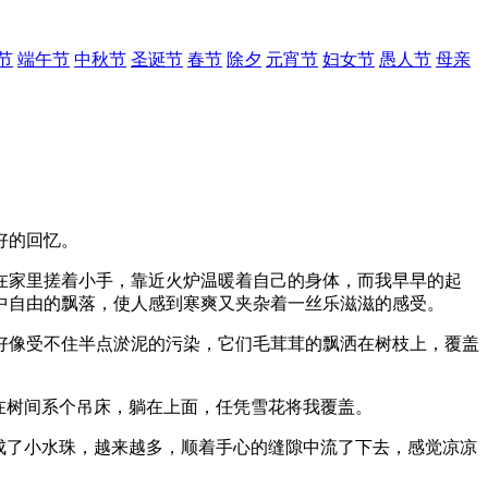
节
端午节
中秋节
圣诞节
春节
除夕
元宵节
妇女节
愚人节
母亲
好的回忆。
在家里搓着小手，靠近火炉温暖着自己的身体，而我早早的起
中自由的飘落，使人感到寒爽又夹杂着一丝乐滋滋的感受。
好像受不住半点淤泥的污染，它们毛茸茸的飘洒在树枝上，覆盖
在树间系个吊床，躺在上面，任凭雪花将我覆盖。
成了小水珠，越来越多，顺着手心的缝隙中流了下去，感觉凉凉