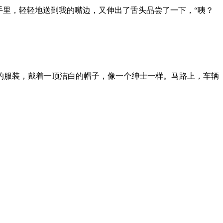
手里，轻轻地送到我的嘴边，又伸出了舌头品尝了一下，“咦？
的服装，戴着一顶洁白的帽子，像一个绅士一样。马路上，车辆
。