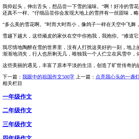
我仰起头，伸出舌头，想品尝一下雪的滋味。“啊！好冷的雪花
还真不一样。”仔细品尝你会发现大地上的雪拌有一丝甜味，
“多么美的雪花啊。”时而大时而小，像鸽子一样在天空中飞舞
雪越下越大，这些顽皮的家伙在空中你抱我，我抱你。“难道它
我尽情地陶醉在雪的世界里，没有人打扰这美好的一刻，地上
渐渐地消失，行人也所剩无几，唯独我一个人伫立在风雪中，
这些美丽的遇见，丰富了原本平淡的生活，创造了旷世传奇的
下一篇：
我眼中的祖国作文500字
上一篇：
点亮我心头的一盏
相关栏目
一年级作文
二年级作文
三年级作文
四年级作文