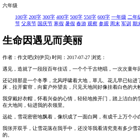
六年级
100字
200字
300字
400字
500字
550字
600字
一年级
二年
节
父亲节
国庆节
寒假
暑假
春游
观察
参观
周末
军训
期
生命因遇见而美丽
作者：作文吧(刘伊贝)
时间：2017-07-27
浏览：
遇见，造就了一段段百年佳话，一个个千古绝唱，一次次童年
还记得那是一个冬季，北风呼啸着大地，草儿、花儿早已钻进
床，拉开窗帘，向窗户外望去，只见天地间好像挂着白色的大
我穿戴好衣帽，怀着兴奋的心情，轻轻地推开门，踏上洁白的
在大地间，钻进我的衣领里。
远处，雪花密密地飘着，像织成了一面白网，有成千上万个小
我张开双手，让雪花落在我手中，还没等我看清究竟有多少雪
的。