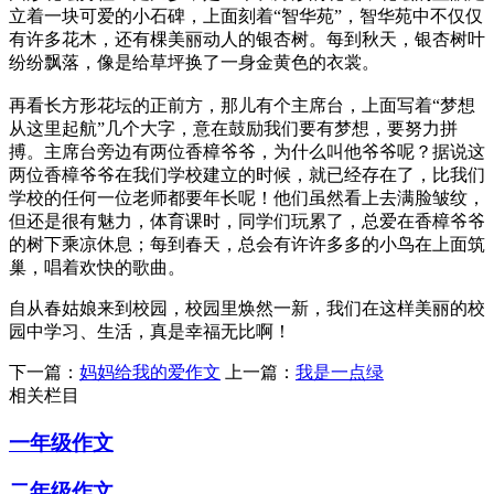
立着一块可爱的小石碑，上面刻着“智华苑”，智华苑中不仅仅
有许多花木，还有棵美丽动人的银杏树。每到秋天，银杏树叶
纷纷飘落，像是给草坪换了一身金黄色的衣裳。
再看长方形花坛的正前方，那儿有个主席台，上面写着“梦想
从这里起航”几个大字，意在鼓励我们要有梦想，要努力拼
搏。主席台旁边有两位香樟爷爷，为什么叫他爷爷呢？据说这
两位香樟爷爷在我们学校建立的时候，就已经存在了，比我们
学校的任何一位老师都要年长呢！他们虽然看上去满脸皱纹，
但还是很有魅力，体育课时，同学们玩累了，总爱在香樟爷爷
的树下乘凉休息；每到春天，总会有许许多多的小鸟在上面筑
巢，唱着欢快的歌曲。
自从春姑娘来到校园，校园里焕然一新，我们在这样美丽的校
园中学习、生活，真是幸福无比啊！
下一篇：
妈妈给我的爱作文
上一篇：
我是一点绿
相关栏目
一年级作文
二年级作文