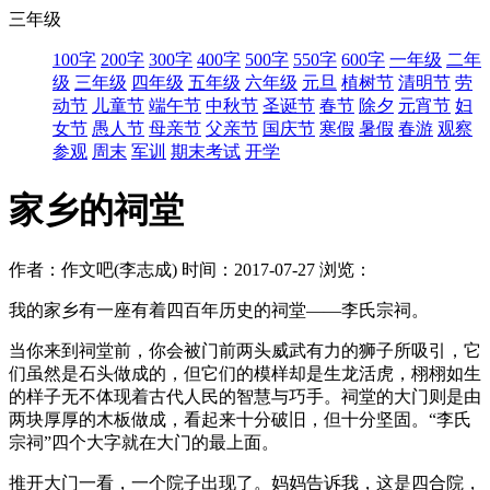
三年级
100字
200字
300字
400字
500字
550字
600字
一年级
二年
级
三年级
四年级
五年级
六年级
元旦
植树节
清明节
劳
动节
儿童节
端午节
中秋节
圣诞节
春节
除夕
元宵节
妇
女节
愚人节
母亲节
父亲节
国庆节
寒假
暑假
春游
观察
参观
周末
军训
期末考试
开学
家乡的祠堂
作者：作文吧(李志成)
时间：2017-07-27
浏览：
我的家乡有一座有着四百年历史的祠堂――李氏宗祠。
当你来到祠堂前，你会被门前两头威武有力的狮子所吸引，它
们虽然是石头做成的，但它们的模样却是生龙活虎，栩栩如生
的样子无不体现着古代人民的智慧与巧手。祠堂的大门则是由
两块厚厚的木板做成，看起来十分破旧，但十分坚固。“李氏
宗祠”四个大字就在大门的最上面。
推开大门一看，一个院子出现了。妈妈告诉我，这是四合院，