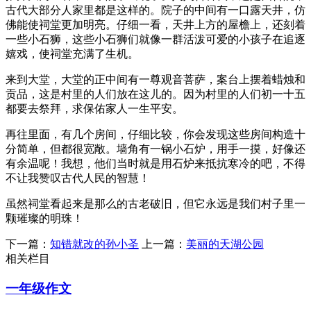
古代大部分人家里都是这样的。院子的中间有一口露天井，仿
佛能使祠堂更加明亮。仔细一看，天井上方的屋檐上，还刻着
一些小石狮，这些小石狮们就像一群活泼可爱的小孩子在追逐
嬉戏，使祠堂充满了生机。
来到大堂，大堂的正中间有一尊观音菩萨，案台上摆着蜡烛和
贡品，这是村里的人们放在这儿的。因为村里的人们初一十五
都要去祭拜，求保佑家人一生平安。
再往里面，有几个房间，仔细比较，你会发现这些房间构造十
分简单，但都很宽敞。墙角有一锅小石炉，用手一摸，好像还
有余温呢！我想，他们当时就是用石炉来抵抗寒冷的吧，不得
不让我赞叹古代人民的智慧！
虽然祠堂看起来是那么的古老破旧，但它永远是我们村子里一
颗璀璨的明珠！
下一篇：
知错就改的孙小圣
上一篇：
美丽的天湖公园
相关栏目
一年级作文