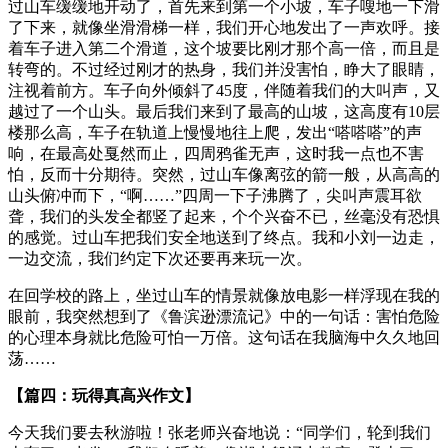
过山车缓缓地开动了，首先来到第一个小坡，车子嗖地一下滑
了下来，就像坐滑滑梯一样，我们开心地发出了一声欢呼。接
着车子进入第二个滑道，这个坡要比刚才那个高一倍，而且是
转弯的。不过经过刚才的热身，我们并没害怕，睁大了眼睛，
注视着前方。车子向外倾斜了45度，伴随着我们的大叫声，又
越过了一个山头。最后我们来到了最高的山坡，这高度有10层
楼那么高，车子在轨道上慢慢地往上爬，发出“嗒嗒嗒”的声
响，在最高处戛然而止，四周鸦雀无声，这时我一点也不害
怕，反而十分期待。突然，过山车像离弦的箭一般，从高高的
山头俯冲而下，“啊……”四周一下子沸腾了，尖叫声震耳欲
聋，我们的头发全都竖了起来，个个兴奋不已，丝毫没有恐惧
的感觉。过山车把我们安全地送到了终点。我和小刘一边走，
一边交流，我们约定下次还要再来玩一次。
在回学校的路上，坐过山车的情景就像放电影一样浮现在我的
眼前，我突然想到了《鲁滨逊漂流记》中的一句话：害怕危险
的心理本身就比危险可怕一万倍。这句话在我脑海中久久地回
荡……
【篇四：玩得真高兴作文】
今天我们要去秋游啦！张老师兴奋地说：“同学们，轮到我们