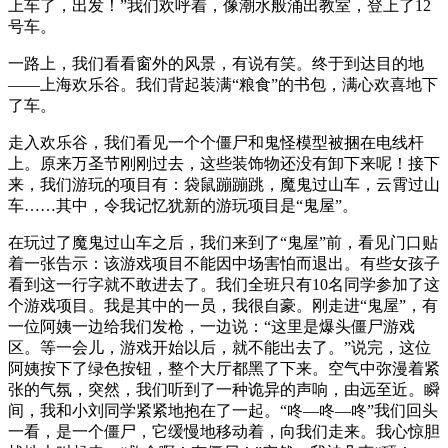
上车了，出发！”我们欢呼着，像潮水般涌出教室，登上了12
号车。
一路上，我们看看窗外的风景，有说有笑。终于到达目的地
——上海欢乐谷。我们背起装满“粮食”的书包，满心欢喜地下
了车。
走入欢乐谷，我们看见一个个僵尸和鬼怪模型被捆在电线杆
上。原来万圣节刚刚过去，这些装饰物还没有卸下来呢！接下
来，我们游玩的项目有：袋鼠蹦蹦跳，魔鬼过山车，云霄过山
车……其中，令我记忆犹新的游玩项目是“鬼屋”。
在玩过了魔鬼过山车之后，我们来到了“鬼屋”前，看见门口贴
着一张告示：该游戏项目不能因中场害怕而退出。有些女孩子
看到这一行字就不敢进去了。我们全班只有10名同学参加了这
个游戏项目。我是其中的一员，我很自豪。刚走进“鬼屋”，有
一位阿姨一边给我们发枪，一边说：“这里是爆头僵尸游戏
区。等一会儿，游戏开始以后，就不能出去了。”说完，这位
阿姨按下了绿色按钮，整个大厅都黑了下来。空气中弥漫着紧
张的气氛，突然，我们听到了一种诡异的声响，由远至近。瞬
间，我和小刘同学紧紧地抱在了一起。“咚—咚—咚”我们回头
一看，是一个僵尸，它缓慢地移动着，向我们走来。我心惊胆