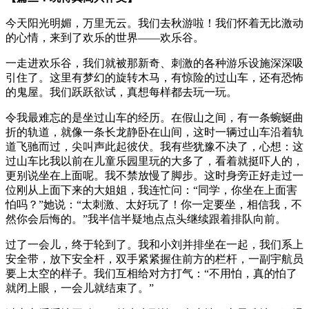
今天阳光明媚，万里无云。我们去秋游啦！我们怀着无比激动
的心情，来到了欢乐的世界——欢乐谷。
一走进欢乐谷，我们就被那新奇、刺激的各种游乐设施深深吸
引住了。这里有梦幻的旋转木马，有惊险的过山车，还有恐怖
的鬼屋。我们跃跃欲试，真想每样都去玩一玩。
令我最难忘的是坐过山车的经历。在假山之间，有一条蜿蜒曲
折的轨道，就像一条长龙静卧在山间，这时一辆过山车沿着轨
道飞驰而过，尖叫声此起彼伏。我有些犹豫不决了，心想：这
过山车比我以前在儿童乐园里玩的大多了，看着就挺吓人的，
更别说坐在上面呢。我不禁放慢了脚步。这时身旁正好走过一
位刚从上面下来的大姐姐，我连忙问：“同学，你坐在上面害
怕吗？”她说：“太刺激、太好玩了！你一定要坐，相信我，不
然你会后悔的。”我半信半疑地点点头继续跟着排队向前。
过了一会儿，终于轮到了。我和小刘并排坐在一起，我们系上
安全带，放下安全杆，双手紧紧握住前方的栏杆，一副宇航员
要上太空的样子。我们互相给对方打气：“不用怕，真的怕了
就闭上眼，一会儿就结束了。”