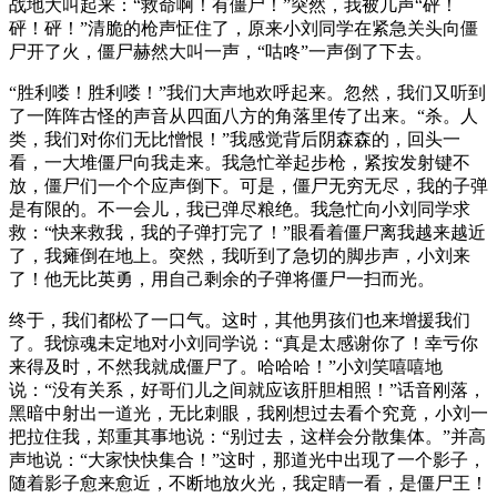
战地大叫起来：“救命啊！有僵尸！”突然，我被几声“砰！
砰！砰！”清脆的枪声怔住了，原来小刘同学在紧急关头向僵
尸开了火，僵尸赫然大叫一声，“咕咚”一声倒了下去。
“胜利喽！胜利喽！”我们大声地欢呼起来。忽然，我们又听到
了一阵阵古怪的声音从四面八方的角落里传了出来。“杀。人
类，我们对你们无比憎恨！”我感觉背后阴森森的，回头一
看，一大堆僵尸向我走来。我急忙举起步枪，紧按发射键不
放，僵尸们一个个应声倒下。可是，僵尸无穷无尽，我的子弹
是有限的。不一会儿，我已弹尽粮绝。我急忙向小刘同学求
救：“快来救我，我的子弹打完了！”眼看着僵尸离我越来越近
了，我瘫倒在地上。突然，我听到了急切的脚步声，小刘来
了！他无比英勇，用自己剩余的子弹将僵尸一扫而光。
终于，我们都松了一口气。这时，其他男孩们也来增援我们
了。我惊魂未定地对小刘同学说：“真是太感谢你了！幸亏你
来得及时，不然我就成僵尸了。哈哈哈！”小刘笑嘻嘻地
说：“没有关系，好哥们儿之间就应该肝胆相照！”话音刚落，
黑暗中射出一道光，无比刺眼，我刚想过去看个究竟，小刘一
把拉住我，郑重其事地说：“别过去，这样会分散集体。”并高
声地说：“大家快快集合！”这时，那道光中出现了一个影子，
随着影子愈来愈近，不断地放火光，我定睛一看，是僵尸王！