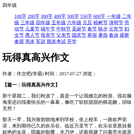
四年级
100字
200字
300字
400字
500字
550字
600字
一年级
二年
级
三年级
四年级
五年级
六年级
元旦
植树节
清明节
劳
动节
儿童节
端午节
中秋节
圣诞节
春节
除夕
元宵节
妇
女节
愚人节
母亲节
父亲节
国庆节
寒假
暑假
春游
观察
参观
周末
军训
期末考试
开学
玩得真高兴作文
作者：作文吧(学霸)
时间：2017-07-27
浏览：
【篇一：玩得真高兴作文】
那个星期二，我们秋游了，真是一个让我难忘的秋游。现在脑
海里还闪现着快乐的一幕幕，像吃了软软甜甜的棉花糖，回味
无穷！
那天一早，我兴致勃勃地来到学校，坐上校车，一路欢声笑
语，来到期待已久的欢乐谷。临近万圣节了，欢乐谷里悬挂着
妖艳的女巫，阴森的骷髅，木乃伊，还新搭建了闪着亮光诡异