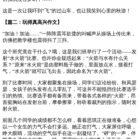
这是一次让我吓到“飞”的过山车，也让我笑到心里的秋游！
【篇二：玩得真高兴作文】
“加油！加油……”一阵阵震耳欲聋的叫喊声从操场上传出来，
仿佛把教学楼也震得抖了三抖。
这个班究竟在干什么？哦，这是我们班举行了一个活动——发
射“水火箭”比赛。也许你会疑惑起来：“火箭与水有什么关
系？”原来“水火箭”是由塑料瓶子做的，里面放点水，接着打
气，“水火箭”就可以飞出去，因此命名为“水火箭”。
到了比赛时间，大家都聚集在操场，同学们议论纷纷。秋风瑟
瑟，女孩子的头发有点儿零乱了，可这并不能抵挡住比赛选手
们的热情。比赛选手都有备而来，带着各式各样的“火箭”，昂
首挺胸站在发射台前，摩拳擦掌，聆听着裁判的指示，随时发
射火箭。
前面几个同学的成绩都不怎么样，看着思琪正在做准备，心想
以一个女生的力气不会打多远。她正在打气，大家屏住呼吸，
睁大眼睛，流动的空气似乎在这一刻凝结了。“砰”的一声，伴