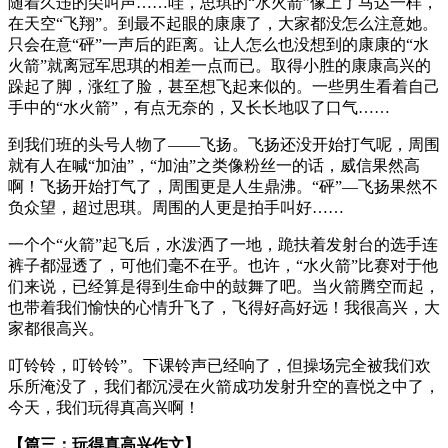
随着久违的尖叫声……哇，思琪的“水火箭”像上了马达一样，
在天空“飞翔”。到最不起眼的康康了，大家都没怎么注意她。
只会在意“砰”一声后的距离。让人怎么也没想到的康康的“水
火箭”就离冠军思琪的相差一点而已。取得小胜的康康高兴的
跺起了脚，涨红了脸，甚至想飞起来似的。一些男生看着自己
手中的“水火箭”，有点无奈的，又长长地叹了口气……
到我们班的头号人物了——飞扬。飞扬还没开始打气呢，周围
就有人在喊“加油”，“加油”之类像粉丝一的话，威信果然高
啊！飞扬开始打气了，周围更是人生鼎沸。“砰”—飞扬果然不
负众望，超过思琪。周围的人更是拍手叫好……
一个个“火箭”起飞后，水泼洒了一地，跪扶着发射台的选手连
裤子都湿透了，可他们毫不在乎。也许，“水火箭”比赛对于他
们来说，已经算是得到生命中的鼓舞了吧。当火箭腾空而起，
也带着我们愉快的心情升飞了，飞得好高好远！我很高兴，大
家都很高兴。
叮铃铃，叮铃铃”。下课铃声已经响了，但操场完全被我们欢
乐所淹没了，我们都沉浸在火箭成功发射升空的喜悦之中了，
今天，我们玩得真高兴啊！
【篇三：玩得真高兴作文】