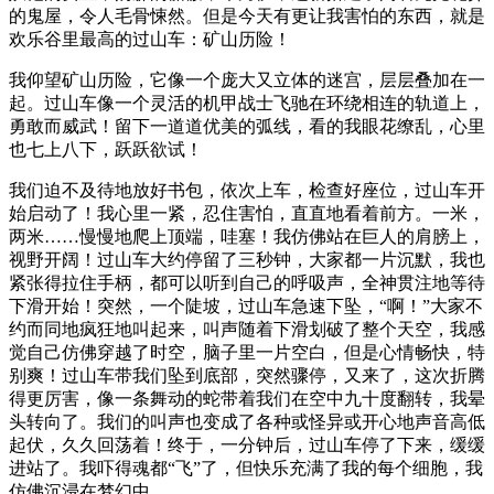
的鬼屋，令人毛骨悚然。但是今天有更让我害怕的东西，就是
欢乐谷里最高的过山车：矿山历险！
我仰望矿山历险，它像一个庞大又立体的迷宫，层层叠加在一
起。过山车像一个灵活的机甲战士飞驰在环绕相连的轨道上，
勇敢而威武！留下一道道优美的弧线，看的我眼花缭乱，心里
也七上八下，跃跃欲试！
我们迫不及待地放好书包，依次上车，检查好座位，过山车开
始启动了！我心里一紧，忍住害怕，直直地看着前方。一米，
两米……慢慢地爬上顶端，哇塞！我仿佛站在巨人的肩膀上，
视野开阔！过山车大约停留了三秒钟，大家都一片沉默，我也
紧张得拉住手柄，都可以听到自己的呼吸声，全神贯注地等待
下滑开始！突然，一个陡坡，过山车急速下坠，“啊！”大家不
约而同地疯狂地叫起来，叫声随着下滑划破了整个天空，我感
觉自己仿佛穿越了时空，脑子里一片空白，但是心情畅快，特
别爽！过山车带我们坠到底部，突然骤停，又来了，这次折腾
得更厉害，像一条舞动的蛇带着我们在空中九十度翻转，我晕
头转向了。我们的叫声也变成了各种或怪异或开心地声音高低
起伏，久久回荡着！终于，一分钟后，过山车停了下来，缓缓
进站了。我吓得魂都“飞”了，但快乐充满了我的每个细胞，我
仿佛沉浸在梦幻中……