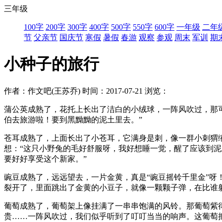
三年级
100字
200字
300字
400字
500字
550字
600字
一年级
二年
节
父亲节
国庆节
寒假
暑假
春游
观察
参观
周末
军训
期
小种子的旅行
作者：作文吧(王苏乔)
时间：2017-07-21
浏览：
蒲公英成熟了，花托上长出了洁白的小绒球，一阵风吹过，那
伯去旅游啦！要到黑黝黝的泥土里去。”
苍耳成熟了，上面长出了小苍耳，它满身是刺，像一群小刺猬
想：“这只小野兔的毛好舒服呀，我好想睡一觉，醒了应该到泥
要好好享受这个新家。”
豌豆成熟了，远远望去，一片金黄，真是“豌豆摇铃千里金”呀
裂开了，里面跳出了金黄的小豆子，就像一颗颗子弹，在比谁
葡萄成熟了，葡萄架上像挂满了一串串饱满的风铃。那葡萄紫
贵……一阵风吹过，我们似乎听到了叮叮当当的响声。这葡萄