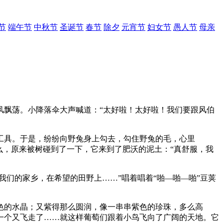
节
端午节
中秋节
圣诞节
春节
除夕
元宵节
妇女节
愚人节
母亲
风飘荡。小降落伞大声喊道：“太好啦！太好啦！我们要跟风伯
工具。于是，纷纷向野兔身上勾去，勾住野兔的毛，心里
么，原来被树碰到了一下，它来到了肥沃的泥土：“真舒服，我
我们的家乡，在希望的田野上……”唱着唱着“啪—啪—啪”豆荚
色的水晶；又紫得那么圆润，像一串串紫色的珍珠，多么高
一个又飞走了……就这样葡萄们跟着小鸟飞向了广阔的天地。它