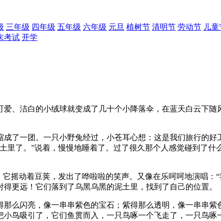
级
三年级
四年级
五年级
六年级
元旦
植树节
清明节
劳动节
儿童
末考试
开学
可爱、洁白的小绒球就变成了几十个小降落伞，在蓝天白云下随
缩成了一团。一只小野兔经过，小苍耳心想：这是我们旅行的好
土里了。”说着，慢慢地睡着了。过了很久那个人感觉碰到了什
！它摇动着豆荚，发出了哗啦啦的笑声。又像在乐呵呵地演唱：“
射得更远！它们落到了乌黑乌黑的泥土里，找到了自己的位置。
得那么闪亮，像一串串紫色的宝石；紫得那么透明，像一串串紫
把小鸟吸引了，它们鱼贯而入，一只鸟啄一个飞走了，一只鸟啄