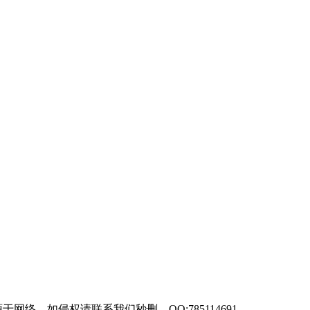
来源于网络，如侵权请联系我们秒删。QQ:785114691