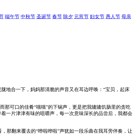
节
端午节
中秋节
圣诞节
春节
除夕
元宵节
妇女节
愚人节
母亲
胧胧地合一下，妈妈那清脆的声音又在耳边呼唤：“宝贝，起床
。而那可口的佳肴“嗤嗤”的下锅声，更是把我辘辘饥肠里的贪吃
伴着一片津津有味的咀嚼声，每一次意味深长的品尝后，我都会
，那翻来覆去的“哗啦哗啦”声犹如一段乐曲在我耳旁伴奏，让