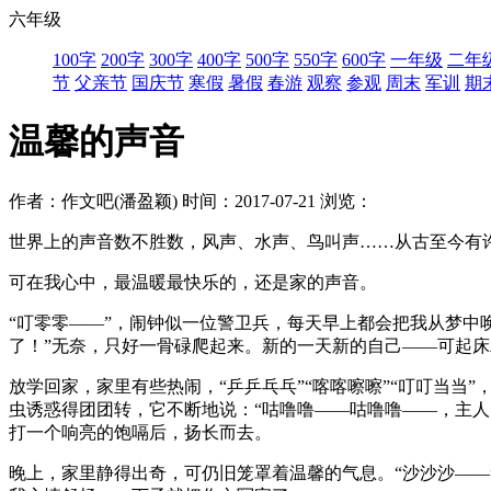
六年级
100字
200字
300字
400字
500字
550字
600字
一年级
二年
节
父亲节
国庆节
寒假
暑假
春游
观察
参观
周末
军训
期
温馨的声音
作者：作文吧(潘盈颖)
时间：2017-07-21
浏览：
世界上的声音数不胜数，风声、水声、鸟叫声……从古至今有
可在我心中，最温暖最快乐的，还是家的声音。
“叮零零——”，闹钟似一位警卫兵，每天早上都会把我从梦中
了！”无奈，只好一骨碌爬起来。新的一天新的自己——可起床
放学回家，家里有些热闹，“乒乒乓乓”“喀喀嚓嚓”“叮叮当当
虫诱惑得团团转，它不断地说：“咕噜噜——咕噜噜——，主人
打一个响亮的饱嗝后，扬长而去。
晚上，家里静得出奇，可仍旧笼罩着温馨的气息。“沙沙沙——