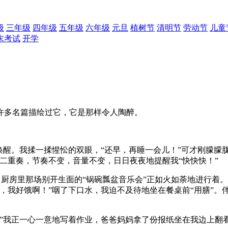
级
三年级
四年级
五年级
六年级
元旦
植树节
清明节
劳动节
儿童
末考试
开学
许多名篇描绘过它，它是那样令人陶醉。
唤醒。我揉一揉惺忪的双眼，“还早，再睡一会儿！”可才刚朦朦
二重奏，节奏不变，音量不变，日日夜夜地提醒我“快快快！”
”，厨房里那场别开生面的“锅碗瓢盆音乐会”正如火如荼地进行着
，我好饿啊！”咽了下口水，我迫不及待地坐在餐桌前“用膳”。
”我正一心一意地写着作业，爸爸妈妈拿了份报纸坐在我边上翻看