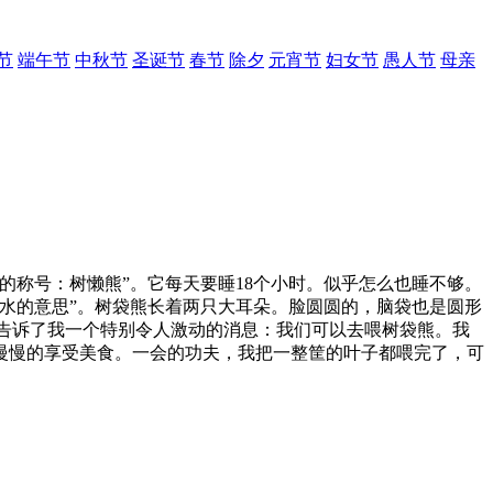
节
端午节
中秋节
圣诞节
春节
除夕
元宵节
妇女节
愚人节
母亲
的称号：树懒熊”。它每天要睡18个小时。似乎怎么也睡不够。
水的意思”。树袋熊长着两只大耳朵。脸圆圆的，脑袋也是圆形
姐告诉了我一个特别令人激动的消息：我们可以去喂树袋熊。我
慢慢的享受美食。一会的功夫，我把一整筐的叶子都喂完了，可