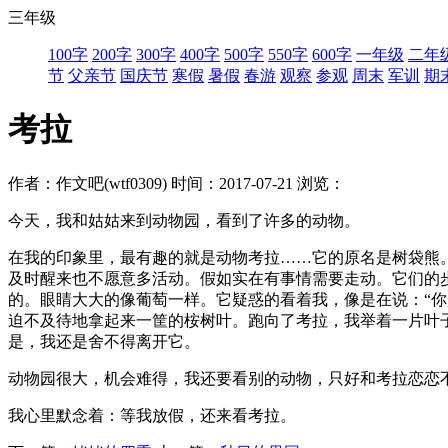
三年级
100字
200字
300字
400字
500字
550字
600字
一年级
二年
节
父亲节
国庆节
寒假
暑假
春游
观察
参观
周末
军训
期
考拉
作者：作文吧(wtf0309)
时间：2017-07-21
浏览：
今天，我和姑姑来到动物园，看到了许多的动物。
在我的印象里，最有趣的就是动物考拉……它的原名是树袋熊。
及时醒来也不愿意多活动。假如实在有事情需要走动。它们的
的。眼睛大大的像葡萄一样。它疑惑的看着我，像是在说：“你
迫不及待地拿起来一筐的桉树叶。跑向了考拉，我举着一片叶
是，我还是舍不得离开它。
动物园很大，机会难得，我还要看别的动物，只好和考拉恋恋
我心里默念着：等我放假，还来看考拉。