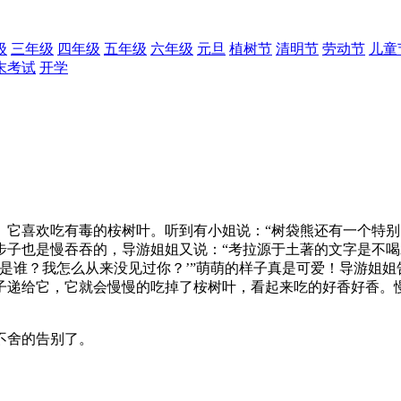
级
三年级
四年级
五年级
六年级
元旦
植树节
清明节
劳动节
儿童
末考试
开学
它喜欢吃有毒的桉树叶。听到有小姐说：“树袋熊还有一个特别
步子也是慢吞吞的，导游姐姐又说：“考拉源于土著的文字是不喝
是谁？我怎么从来没见过你？’”萌萌的样子真是可爱！导游姐
子递给它，它就会慢慢的吃掉了桉树叶，看起来吃的好香好香。
不舍的告别了。