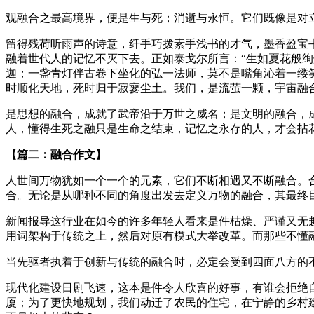
观融合之最高境界，便是生与死；消逝与永恒。它们既像是对
留得残荷听雨声的诗意，纤手巧拨素手浅书的才气，墨香盈宝
融着世代人的记忆不灭下去。正如泰戈尔所言：“生如夏花般
迦；一盏青灯伴古卷下坐化的弘一法师，莫不是嘴角沁着一缕
时顺化天地，死时归于寂寥尘土。我们，是流萤一颗，宇宙融
是思想的融合，成就了武帝沿于万世之威名；是文明的融合，
人，懂得生死之融只是生命之结束，记忆之永存的人，才会拈
【篇二：融合作文】
人世间万物犹如一个一个的元素，它们不断相遇又不断融合。
合。无论是从哪种不同的角度出发去定义万物的融合，其最终
新闻报导这行业在如今的许多年轻人看来是件枯燥、严谨又无
用词架构于传统之上，然后对原有模式大举改革。而那些不懂
当先驱者执着于创新与传统的融合时，必定会受到四面八方的
现代化建设日剧飞速，这本是件令人欣喜的好事，有谁会拒绝
厦；为了更快地规划，我们动迁了农民的住宅，在宁静的乡村