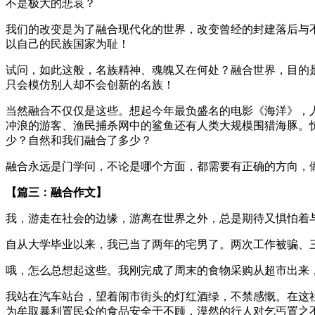
不是极大的悲哀？
我们的改变是为了融合现代化的世界，改变曾经的封建落后与
以自己的民族国家为耻！
试问，如此这般，名族精神、魂魄又在何处？融合世界，目的
只会模仿别人却不会创新的名族！
当然融合不仅仅是这些。想起今年最负盛名的电影《海洋》，
冲浪的游客、渔民捕杀网中的鲨鱼还有人类大规模围猎海豚。
少？自然和我们融合了多少？
融合永远是门学问，不论是哪个方面，都需要有正确的方向，
【篇三：融合作文】
我，游走在社会的边缘，游离在世界之外，总是期待又惧怕着
自从大学毕业以来，我已当了两年的宅男了。两次工作被骗、
哦，怎么总想起这些。我刚完成了周末的食物采购从超市出来
我站在汽车站台，望着闹市街头的灯红酒绿，不禁感慨。在这
为牟取暴利置民众的食品安全于不顾，漠然的行人对乞丐置之