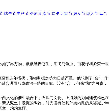
节
端午节
中秋节
圣诞节
春节
除夕
元宵节
妇女节
愚人节
母亲
渺如宇界万物，默默涵养苍生，汇飞鸟鱼虫、百花绿树欣荣一世
骚乱连年搔扰，藩镇割据之势力日益严重。他想到了“合”，作
融合进而形成政治一统的目标。没有“合”，何来“和”之可贵，
中西文化的催生融合下，石库门文化、上海滩的万国建筑群已在
，新从泥土中发掘的陶器，时光没有使其外柔内刚的风姿减少半
夜空，灼灼生辉。