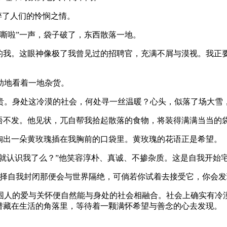
碎了人们的怜悯之情。
嘶啦”一声，袋子破了，东西散落一地。
狈的我。这眼神像极了我曾见过的招聘官，充满不屑与漠视。我正
助地看着一地杂货。
贵。身处这冷漠的社会，何处寻一丝温暖？心头，似落了场大雪
一语不发。他见状，兀自帮我拾起散落的食物，将装得满满当当的
掏出一朵黄玫瑰插在我胸前的口袋里。黄玫瑰的花语正是希望。
不就认识我了么？”他笑容淳朴、真诚、不掺杂质。这是自我开始
选择自我封闭那便会与世界隔绝，可倘若你试着去接受它，你会发
围人的爱与关怀便自然能与身处的社会相融合。社会上确实有冷
潜藏在生活的角落里，等待着一颗满怀希望与善念的心去发现。