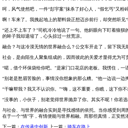
呵，风气使然吧，一件“彭宇案”抹杀了好心人，“假乞丐”又粉
啊！车来了。我拽起地上的塑料袋正想迈步前行，却突然听见“
“还上不上车了？”司机冷冷地说了一句。他斜眼向下盯着狼
的眸子我却退缩了，心头掠过一丝荒凉。
融合？与这冷漠无情的世界融合么？公交车开走了，留下我无
社会，是由陌生人聚集组成的，因而彼此的关爱才显得尤为可
“喏，借个环保袋给你吧。”是家门口花店的老板。我愣住，
“别老是愁眉苦脸的，事情没你想象的那么糟。”他一边说一边
“干嘛帮我？我又不认识你。”“嗨，这不重要，你瞧，这下你
“没事的，小伙子，别老觉得世界抛弃了你。其实不呢！你若
与社会、与世界的融合实则是寻找感情的依托。当你感受到周
在于一个“情”字，有情便能与世界相融。而那些真情，正安然
下一篇：
在传承中创新
上一篇：
骑车在路上