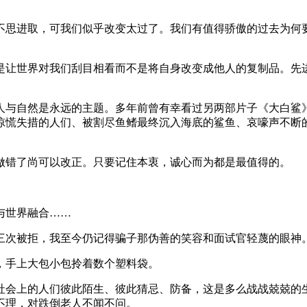
不思进取，可我们似乎改变太过了。我们有值得骄傲的过去为何
是让世界对我们刮目相看而不是将自身改变成他人的复制品。先
人与自然是永远的主题。多年前曾有幸看过另两部片子《大白鲨
惊慌失措的人们、被割尽鱼鳍最终沉入海底的鲨鱼、哀嚎声不断
做错了尚可以改正。只要记住本衷，诚心而为都是最值得的。
与世界融合……
三次被拒，我至今仍记得骗子那伪善的笑容和面试官轻蔑的眼神
，手上大包小包拎着数个塑料袋。
社会上的人们彼此陌生、彼此猜忌、防备，这是多么战战兢兢的
不理，对跌倒老人不闻不问。