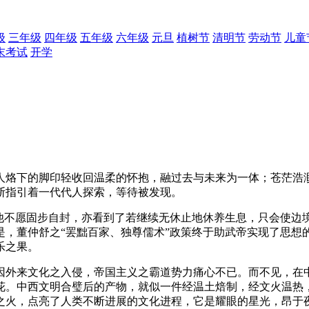
级
三年级
四年级
五年级
六年级
元旦
植树节
清明节
劳动节
儿童
末考试
开学
人烙下的脚印轻收回温柔的怀抱，融过去与未来为一体；苍茫浩
断指引着一代代人探索，等待被发现。
他不愿固步自封，亦看到了若继续无休止地休养生息，只会使边境
，董仲舒之“罢黜百家、独尊儒术”政策终于助武帝实现了思想的
乐之果。
因外来文化之入侵，帝国主义之霸道势力痛心不已。而不见，在
花。中西文明合璧后的产物，就似一件经温土焙制，经文火温热
之火，点亮了人类不断进展的文化进程，它是耀眼的星光，昂于