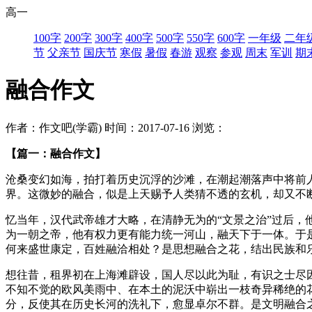
高一
100字
200字
300字
400字
500字
550字
600字
一年级
二年
节
父亲节
国庆节
寒假
暑假
春游
观察
参观
周末
军训
期
融合作文
作者：作文吧(学霸)
时间：2017-07-16
浏览：
【篇一：融合作文】
沧桑变幻如海，拍打着历史沉浮的沙滩，在潮起潮落声中将前
界。这微妙的融合，似是上天赐予人类猜不透的玄机，却又不
忆当年，汉代武帝雄才大略，在清静无为的“文景之治”过后，
为一朝之帝，他有权力更有能力统一河山，融天下于一体。于是
何来盛世康定，百姓融洽相处？是思想融合之花，结出民族和
想往昔，租界初在上海滩辟设，国人尽以此为耻，有识之士尽
不知不觉的欧风美雨中、在本土的泥沃中崭出一枝奇异稀绝的
分，反使其在历史长河的洗礼下，愈显卓尔不群。是文明融合