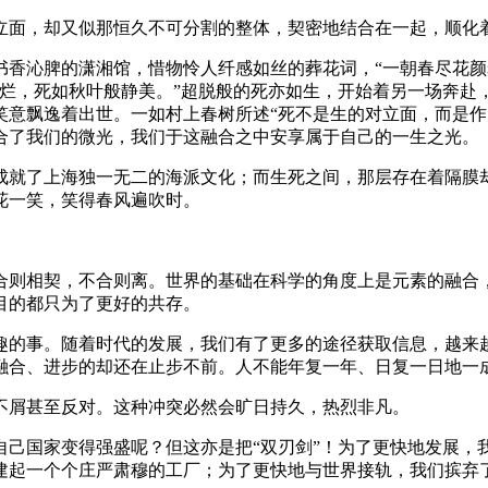
立面，却又似那恒久不可分割的整体，契密地结合在一起，顺化
书香沁脾的潇湘馆，惜物怜人纤感如丝的葬花词，“一朝春尽花颜
绚烂，死如秋叶般静美。”超脱般的死亦如生，开始着另一场奔赴
笑意飘逸着出世。一如村上春树所述“死不是生的对立面，而是作
合了我们的微光，我们于这融合之中安享属于自己的一生之光。
成就了上海独一无二的海派文化；而生死之间，那层存在着隔膜
花一笑，笑得春风遍吹时。
合则相契，不合则离。世界的基础在科学的角度上是元素的融合
目的都只为了更好的共存。
趣的事。随着时代的发展，我们有了更多的途径获取信息，越来
融合、进步的却还在止步不前。人不能年复一年、日复一日地一
不屑甚至反对。这种冲突必然会旷日持久，热烈非凡。
自己国家变得强盛呢？但这亦是把“双刃剑”！为了更快地发展，
建起一个个庄严肃穆的工厂；为了更快地与世界接轨，我们摈弃