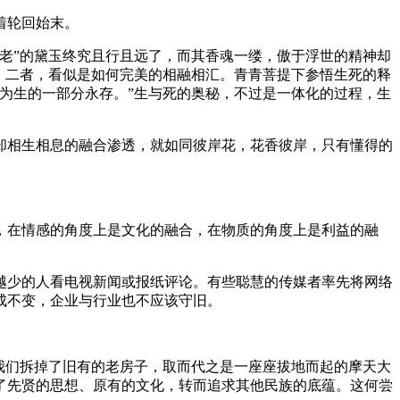
着轮回始末。
老”的黛玉终究且行且远了，而其香魂一缕，傲于浮世的精神却
，二者，看似是如何完美的相融相汇。青青菩提下参悟生死的释
为生的一部分永存。”生与死的奥秘，不过是一体化的过程，生
却相生相息的融合渗透，就如同彼岸花，花香彼岸，只有懂得的
，在情感的角度上是文化的融合，在物质的角度上是利益的融
越少的人看电视新闻或报纸评论。有些聪慧的传媒者率先将网络
成不变，企业与行业也不应该守旧。
我们拆掉了旧有的老房子，取而代之是一座座拔地而起的摩天大
了先贤的思想、原有的文化，转而追求其他民族的底蕴。这何尝