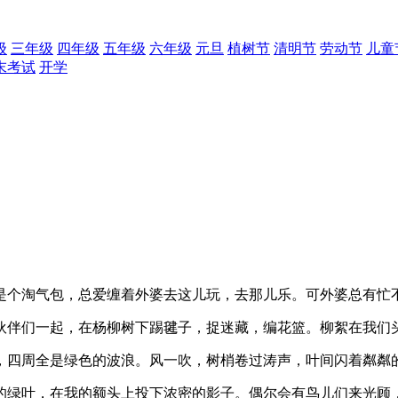
级
三年级
四年级
五年级
六年级
元旦
植树节
清明节
劳动节
儿童
末考试
开学
是个淘气包，总爱缠着外婆去这儿玩，去那儿乐。可外婆总有忙
伙伴们一起，在杨柳树下踢毽子，捉迷藏，编花篮。柳絮在我们
，四周全是绿色的波浪。风一吹，树梢卷过涛声，叶间闪着粼粼
的绿叶，在我的额头上投下浓密的影子。偶尔会有鸟儿们来光顾