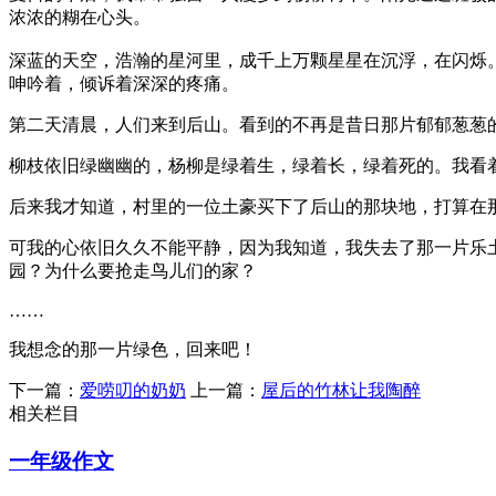
浓浓的糊在心头。
深蓝的天空，浩瀚的星河里，成千上万颗星星在沉浮，在闪烁。
呻吟着，倾诉着深深的疼痛。
第二天清晨，人们来到后山。看到的不再是昔日那片郁郁葱葱
柳枝依旧绿幽幽的，杨柳是绿着生，绿着长，绿着死的。我看
后来我才知道，村里的一位土豪买下了后山的那块地，打算在
可我的心依旧久久不能平静，因为我知道，我失去了那一片乐
园？为什么要抢走鸟儿们的家？
……
我想念的那一片绿色，回来吧！
下一篇：
爱唠叨的奶奶
上一篇：
屋后的竹林让我陶醉
相关栏目
一年级作文