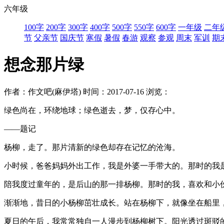
六年级
100字
200字
300字
400字
500字
550字
600字
一年级
二年
节
父亲节
国庆节
寒假
暑假
春游
观察
参观
周末
军训
期
想念那片绿
作者：作文吧(麻伊塔)
时间：2017-07-16
浏览：
绿色尚在，环绕地球；绿色逝去，梦，仅存心中。
——题记
杨柳，走了。那片清新的绿色却存在记忆的沧海。
小时候，爸爸妈妈外出工作，我是外婆一手带大的。那时的我
陪我度过童年的，是后山的那一排杨柳。那时的我，喜欢和小
渐渐地，昔日的小杨柳茁壮成长。站在杨柳下，就像坐在船里
夏日的午后，我常常独自一人漫步到杨柳树下。阳光透过斑驳