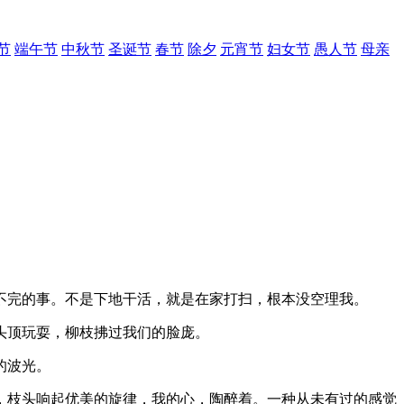
节
端午节
中秋节
圣诞节
春节
除夕
元宵节
妇女节
愚人节
母亲
不完的事。不是下地干活，就是在家打扫，根本没空理我。
头顶玩耍，柳枝拂过我们的脸庞。
的波光。
，枝头响起优美的旋律，我的心，陶醉着。一种从未有过的感觉