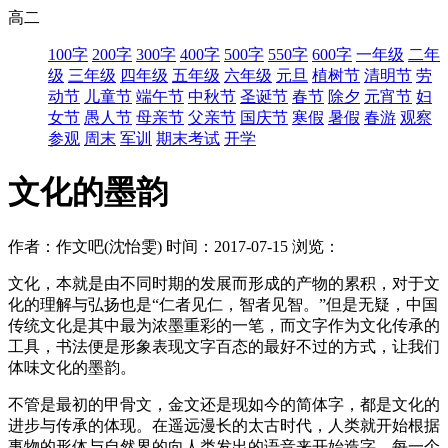
高二
100字
200字
300字
400字
500字
550字
600字
一年级
二年
级
三年级
四年级
五年级
六年级
元旦
植树节
清明节
劳
动节
儿童节
端午节
中秋节
圣诞节
春节
除夕
元宵节
妇
女节
愚人节
母亲节
父亲节
国庆节
寒假
暑假
春游
观察
参观
周末
军训
期末考试
开学
文化的墨韵
作者：作文吧(沈怡雯)
时间：2017-07-15
浏览：
文化，本就是由不同时期的发展而形成的产物的累积，对于文
化的理解与弘扬也是“仁者见仁，智者见智。”但是无疑，中国
传统文化是其中最为浓墨重彩的一笔，而文字作为文化传承的
工具，书法便是形象表现文字百态的最好不过的方式，让我们
体味文化的墨韵。
不管是最初的甲骨文，金文还是现如今的简体字，都是文化的
进步与传承的体现。在遥远漫长的太古时代，人类就开始根据
事物的形体与自然界的向人类发出的语音来开始造字，每一个