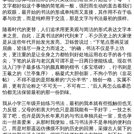
文字都好似这个事物的简笔画一般，强烈而生动的直击着我们
的双眼，最开始的书法的形成单纯而又直接，其作用不在于临
摹与欣赏，而是纯粹用于交流，那是文字与书法最初的摸样。
随着时代的更替，人们追求用更美观与简洁的形式表达文字本
来之意。自此，正真书法的时代到来了，不少历史上的大家便
是从这些年代开始发光发亮。卫铄曾说过：“下笔点墨画芟波
屈曲，皆须尽一身之力而送之。”的确，书法不仅是手上功
夫，更注重的是让全身之力都恰到好处地运用在右手的各个指
尖，下笔的从容与老沉真可谓不是一日两日便能练成。现在书
法入门学子最多练习的颜真卿的楷书《多宝塔碑》，行书则是
王羲之的《兰亭集序》，杨凝式大胆创新，不拘小节的《韭花
帖》，不得不提的是郑板桥的“六分半书”，独创一格，实属不
易，更有言论称之“不可无一，不可有二，”后人再怎么临摹恐
怕都无法保留最初的那一份韵味。
我从小学三年级开始练习书法，最初的我本就有些抵触但也无
力反驳，父母的初衷大约也只是愿我能有一手好字，一技之长
罢了吧，也许是因为长年累月的与书法单独共处一室，竟也孕
出一丝喜爱来，从那时我便知，练习书法并不是单纯的便利自
己，而是对那遥远仿佛摸不到的历史的回溯，采撷古人留下的