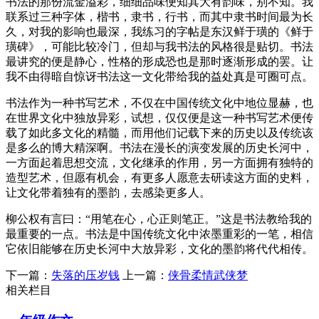
书法的那份流金溢彩，细细品味便知其大有韵味，别不知。我
联系过三种字体，楷书，隶书，行书，而其中隶书时间最为长
久，对我的影响也最深，我练习的字帖是东汉鲜于璜的《鲜于
璜碑》，可能比较冷门，但却与我书法的风格很是贴切。书法
最讲究的便是静心，性格的形成恐也是那时逐渐形成的罢。让
我不由得暗自惊讶书法这一文化带给我的益处真是可圈可点。
书法作为一种书写艺术，不仅在中国传统文化中地位显赫，也
在世界文化中独放异彩，试想，仅仅便是这一种书写艺术便传
载了如此多文化的精髓，而用他们记载下来的历史以及传统该
是多么的博大精深啊。书法在漫长的演变发展的历史长河中，
一方面起着思想交流，文化继承的作用，另一方面拥有独特的
造型艺术，但愿有机会，有更多人愿意去研读这方面的史料，
让文化带着独有的墨韵，去感染更多人。
柳公权有言曰：“用笔在心，心正则笔正。”这是书法教给我的
最重要的一点。书法是中国传统文化中浓墨重彩的一笔，相信
它依旧能够在历史长河中大放异彩，文化的墨韵将代代相传。
下一篇：
失落的压岁钱
上一篇：
侠骨柔情武侠梦
相关栏目