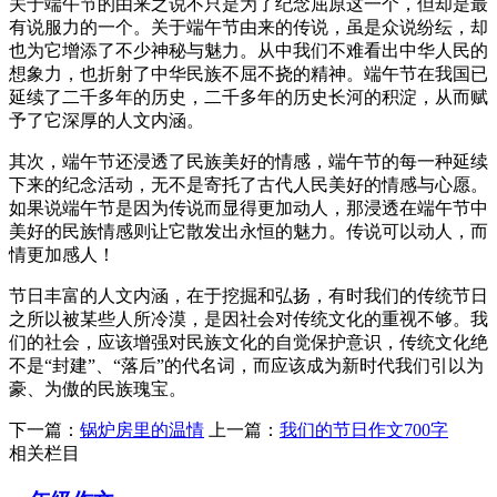
关于端午节的由来之说不只是为了纪念屈原这一个，但却是最
有说服力的一个。关于端午节由来的传说，虽是众说纷纭，却
也为它增添了不少神秘与魅力。从中我们不难看出中华人民的
想象力，也折射了中华民族不屈不挠的精神。端午节在我国已
延续了二千多年的历史，二千多年的历史长河的积淀，从而赋
予了它深厚的人文内涵。
其次，端午节还浸透了民族美好的情感，端午节的每一种延续
下来的纪念活动，无不是寄托了古代人民美好的情感与心愿。
如果说端午节是因为传说而显得更加动人，那浸透在端午节中
美好的民族情感则让它散发出永恒的魅力。传说可以动人，而
情更加感人！
节日丰富的人文内涵，在于挖掘和弘扬，有时我们的传统节日
之所以被某些人所冷漠，是因社会对传统文化的重视不够。我
们的社会，应该增强对民族文化的自觉保护意识，传统文化绝
不是“封建”、“落后”的代名词，而应该成为新时代我们引以为
豪、为傲的民族瑰宝。
下一篇：
锅炉房里的温情
上一篇：
我们的节日作文700字
相关栏目