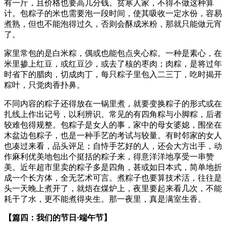
有一斤，且价格也要高几分钱。贫寒人家，不得不做这种算
计。包粽子的米也需要泡一段时间，使其吸收一定水份，容易
煮熟，但也不能泡得过久，否则会酥成米粉，那就只能做元宵
了。
家里常包的是白米粽，偶或也能包点夹心粽。一种是素心，在
米里掺上红豆，或红豆沙，或去了核的枣肉；肉粽，是将过年
时省下的腊肉，切成肉丁，每只粽子里包入二三丁，吃时揭开
粽叶，只觉肉香扑鼻。
不同内容的粽子还得放在一锅里煮，就要变换粽子的形式或在
扎线上作出记号，以利辨识。常见的有四角粽与小脚粽，后者
较难包得规整。包粽子是女人的事，家中的母女婆媳，围坐在
木盆边包粽子，也是一种手艺的考试与较量。有时邻家的女人
也凑过来看，品头评足；自恃手艺好的人，还会大方出手，动
作麻利优美地包出个挺括的粽子来，得意洋洋地享受一串赞
美。近年超市里卖的粽子多是四角，甚或如日本式，简单地折
成一个长方体，全无艺术可言。煮粽子也要算技术活，往往是
头一天晚上煮开了，就焐在煤炉上，夜里要起来看几次，不能
耗干了水，更不能煮得夹生。那一夜里，真是满室生香。
【篇四：我们的节日·端午节】