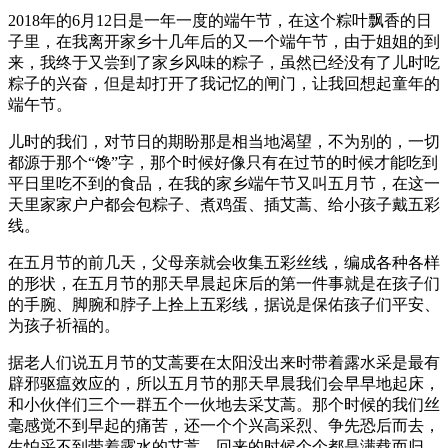
2018年的6月12日是一年一度的端午节，在这个粽叶飘香的日
子里，在我离开家乡十几年后的又一个端午节，由于姐姐的到
来，我终于又尝到了家乡风味的粽子，虽然已经没有了儿时吃
粽子的兴奋，但是却打开了我记忆的闸门，让我回想起童年的
端午节。
儿时的我们，对节日的期盼那是相当地渴望，不为别的，一切
都源于那个“馋”字，那个时候好像只有在过节的时候才能吃到
平日里吃不到的食品，在我的家乡端午节又叫五月节，在这一
天里家家户户都会包粽子、煮鸡蛋、插艾蒿、给小孩子戴五彩
线。
在五月节的前几天，父母亲就会收集五彩丝线，编成各种各样
的形状，在五月节的那天早晨起床后的第一件事就是在孩子们
的手腕、脚腕和脖子上拴上五彩线，据说是保佑孩子们平安、
为孩子祈福的。
据老人们说五月节的艾蒿要在太阳没出来时带着露水采是最有
辟邪驱瘟效应的，所以五月节的那天早晨我们会早早地起床，
和小伙伴们三个一群五个一伙地去采艾蒿。那个时候的我们丝
毫感觉不到早起的痛苦，还一个个兴高采烈、争先恐后而去，
生怕采不到带着露水的艾蒿，回来的时候个个都是满载而归，