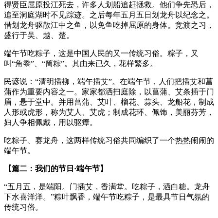
得贤臣屈原投江死去，许多人划船追赶拯救。他们争先恐后，
追至洞庭湖时不见踪迹。之后每年五月五日划龙舟以纪念之。
借划龙舟驱散江中之鱼，以免鱼吃掉屈原的身体。竞渡之习，
盛行于吴、越、楚。
端午节吃粽子，这是中国人民的又一传统习俗。粽子，又
叫“角黍”、“筒粽”。其由来已久，花样繁多。
民谚说：“清明插柳，端午插艾”。在端午节，人们把插艾和菖
蒲作为重要内容之一。家家都洒扫庭除，以菖蒲、艾条插于门
眉，悬于堂中。并用菖蒲、艾叶、榴花、蒜头、龙船花，制成
人形或虎形，称为艾人、艾虎；制成花环、佩饰，美丽芬芳，
妇人争相佩戴，用以驱瘴。
吃粽子、赛龙舟，这两样传统习俗共同编织了一个热热闹闹的
端午节。
【篇二：我们的节日·端午节】
“五月五，是端阳。门插艾，香满堂。吃粽子，洒白糖。龙舟
下水喜洋洋。”粽叶飘香，端午节吃粽子，是最具节日气氛的
传统习俗。