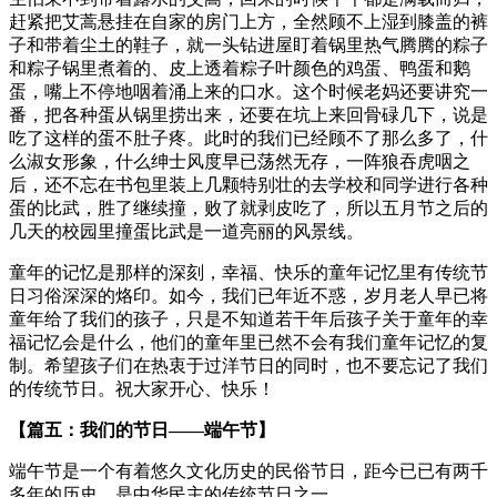
赶紧把艾蒿悬挂在自家的房门上方，全然顾不上湿到膝盖的裤
子和带着尘土的鞋子，就一头钻进屋盯着锅里热气腾腾的粽子
和粽子锅里煮着的、皮上透着粽子叶颜色的鸡蛋、鸭蛋和鹅
蛋，嘴上不停地咽着涌上来的口水。这个时候老妈还要讲究一
番，把各种蛋从锅里捞出来，还要在坑上来回骨碌几下，说是
吃了这样的蛋不肚子疼。此时的我们已经顾不了那么多了，什
么淑女形象，什么绅士风度早已荡然无存，一阵狼吞虎咽之
后，还不忘在书包里装上几颗特别壮的去学校和同学进行各种
蛋的比武，胜了继续撞，败了就剥皮吃了，所以五月节之后的
几天的校园里撞蛋比武是一道亮丽的风景线。
童年的记忆是那样的深刻，幸福、快乐的童年记忆里有传统节
日习俗深深的烙印。如今，我们已年近不惑，岁月老人早已将
童年给了我们的孩子，只是不知道若干年后孩子关于童年的幸
福记忆会是什么，他们的童年里已然不会有我们童年记忆的复
制。希望孩子们在热衷于过洋节日的同时，也不要忘记了我们
的传统节日。祝大家开心、快乐！
【篇五：我们的节日——端午节】
端午节是一个有着悠久文化历史的民俗节日，距今已已有两千
多年的历史，是中华民主的传统节日之一。