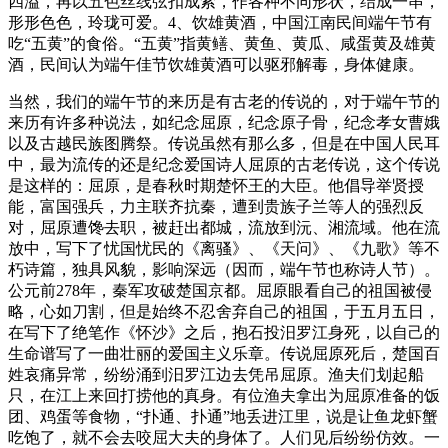
四溢，再以五色丝线弦扣成索，作各种不同形状，结成一串，
形形色色，玲珑可爱。4、饮雄黄酒，中国江南民间端午节有
吃“五黄”的食俗。“五黄”指黄鳝、黄鱼、黄瓜、咸蛋黄及雄黄
酒，民间认为端午佳节饮雄黄酒可以驱邪解毒，身体健康。
当然，我们的端午节的来历是有古老的传说的，对于端午节的
来历有许多种说法，如纪念屈原，纪念原子骨，纪念孝女曹娥
以及古越民族图腾祭。传说虽然有那么多，但是在中国人民耳
中，最为流传的还是纪念爱国诗人屈原的古老传说，这个传说
是这样的：屈原，是春秋时期楚怀王的大臣。他倡导举贤授
能，富国强兵，力主联齐抗秦，遭到贵族子兰等人的强烈反
对，屈原遭馋去职，被赶出都城，流放到沅、湘流域。他在流
放中，写下了忧国忧民的《离骚》、《天问》、《九歌》等不
朽诗篇，独具风貌，影响深远（因而，端午节也称诗人节）。
公元前278年，秦军攻破楚国京都。屈原眼看自己的祖国被侵
略，心如刀割，但是始终不忍舍弃自己的祖国，于五月五日，
在写下了绝笔作《怀沙》之后，抱石投汨罗江身死，以自己的
生命谱写了一曲壮丽的爱国主义乐章。传说屈原死后，楚国百
姓哀痛异常，纷纷涌到汨罗江边去凭吊屈原。渔夫们划起船
只，在江上来回打捞他的真身。有位渔夫拿出为屈原准备的饭
团、鸡蛋等食物，“扑通、扑通”地丢进江里，说是让鱼龙虾蟹
吃饱了，就不会去咬屈大夫的身体了。人们见后纷纷仿效。一