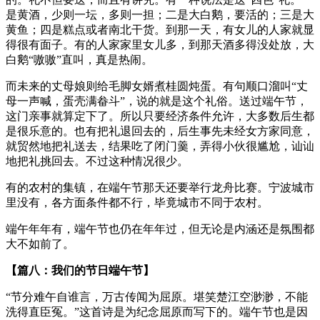
是黄酒，少则一坛，多则一担；二是大白鹅，要活的；三是大
黄鱼；四是糕点或者南北干货。到那一天，有女儿的人家就显
得很有面子。有的人家家里女儿多，到那天酒多得没处放，大
白鹅“嗷嗷”直叫，真是热闹。
而未来的丈母娘则给毛脚女婿煮桂圆炖蛋。有句顺口溜叫“丈
母一声喊，蛋壳满畚斗”，说的就是这个礼俗。送过端午节，
这门亲事就算定下了。所以只要经济条件允许，大多数后生都
是很乐意的。也有把礼退回去的，后生事先未经女方家同意，
就贸然地把礼送去，结果吃了闭门羹，弄得小伙很尴尬，讪讪
地把礼挑回去。不过这种情况很少。
有的农村的集镇，在端午节那天还要举行龙舟比赛。宁波城市
里没有，各方面条件都不行，毕竟城市不同于农村。
端午年年有，端午节也仍在年年过，但无论是内涵还是氛围都
大不如前了。
【篇八：我们的节日端午节】
“节分难午自谁言，万古传闻为屈原。堪笑楚江空渺渺，不能
洗得直臣冤。”这首诗是为纪念屈原而写下的。端午节也是因