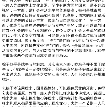
番。有人甚至将这归因于“洋节”的流行，认为其实质是强势文
化侵入导致的本土文化衰退。至少有两方面的因素，是不容忽
视的：一方面，是社会生活水平的普遍提高，特别是城市居
民，过去的节日特定食品如今随时可以享用，周末的休闲娱乐
可以比过去的节日还丰富，传统节日自然就淡化了；另一方
面，传统节日是在过去的生活节奏中产生的，或者可以说与旧
时农业社会的生活节奏相依存，在今天这个社会大变革的转型
时代，生活节奏空前加速，可能是人们不得不疏离传统节日的
更重要原因。换个角度说，“洋节”是伴随当代生活节奏一起进
入中国的，所以最先接受“洋节”的，恰恰正是最能适应当代生
活节奏的青少年。与人们对春节与中秋的不能忘情相比，端午
与重阳这两个传统节日就更是渐行渐远。
粽子似乎是端午节的标志。其实南京习俗，吃粽子并不限于端
午节，但端午节一定要吃粽子。只是南京的粽子好像从来就没
有出过大名，说到粽子之类的江南小吃，人们只会想起苏州和
杭州。
包粽子本该用糯米，因其黏性好，可以黏住恶龙的牙齿，免得
它去伤害屈原。然而一般人家只能以粳米掺少许糯米，甚或以
籼米为主，掺上粳米和少许糯米，因为在计划供应的粮食中，
粳米和糯米都是限量供应的，糯米尤少，大约一个节期一人只