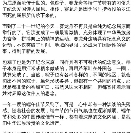
为屈原而流传于世的。包粽子、赛龙舟等端午节特有的习俗为
了纪念爱国诗人屈原。相传，赛龙舟是因为当时捞救投泊罗江
而死的屈原所传承下来的。
而到了二十一世纪的今天，赛龙舟不再只是单纯为纪念屈原而
举行的了。它演变成了一项最富激情、充分体现了中华民族努
力奋争，拼搏向上的精神的运动。赛龙舟这项具有纪念意义的
运动，不仅突破了时间、地域的界限，还成为了国际性的赛
事，得到了新的发展。
包粽子也是为了纪念屈原，同样具有不可替代的纪念意义。粽
子本身是用江米或糯米做成的，再用芦苇叶在外围包上一圈，
就算完成了。当然，粽子也有各种各样的，不同的地区，就会
包出不同的粽子。虽然形状各异，但都有一个共同的特点，那
就是都非常的香甜可口，虽然风味大不相同，但都寄托着老百
姓对屈原这位伟人的思念。
一年一度的端午佳节又到了。可是，心中却有一种淡淡的失落
感。随着社会的发展，端午节的节日气氛也在逐渐减弱。端午
节和众多的中国传统佳节一样，都有着深厚的文化内涵，是我
们中华民族珍贵的文化遗产。