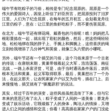
端午节有吃粽子的习俗，相传是专门纪念屈原的。屈原是一个
伟大的爱国诗人，因皇上听信了奸臣所言，把屈原投到了汨罗
江里。人们为了纪念屈原，在每年的五月初五，会划着龙舟往
江里仍粽子，意在：让江里的鱼虾吃粽子，而不要伤害屈原。
在北方，端午节还有绑花绳、戴香包的习俗呢！瞧！妈妈把几
根彩显捻在一起，就出现了彩虹的颜色，然后，把这些绳轻轻
地、松松地绑在我的脖子上、手腕上和脚腕上，这些喜庆的绳
立刻给我增添了几分神气和英俊，就像三头六臂的小哪咤。
另外，端午节还有一个插艾的习俗，这个习俗来原于一个古老
的传说：在唐朝末期，黄巢带领着起义大军，浩浩荡荡、南征
北战，一路上杀富济贫，可是，由于当时通讯条件落后，农民
根本无法和黄巢、起义军取得联系，最后，黄巢想出了一个办
法，在起义那天，让农民家家户户以艾为信号，插在门上。后
来慢慢地，插艾就有了“驱魔辟邪”的说法。
其实，经过千百年的演变，这些风俗虽然流传了下来，但与它
本来的意思已有了出入：粽子变成了人间的一道美食；赛龙舟
变成了娱乐活动，它既锻炼了人的身体，陶冶人的情操，又增
进人们之间的感情和交流；你看！高高插在家家户户的门没处