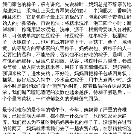
我们家包的粽子，极有讲究。先说粽叶，妈妈总是不辞亲苦地
爬进深山，采摘山上天生青翠繁茂的箬叶，半润肥大，香味清
纯且浓郁，它是包粽子最正宗的极品了，包裹的粽子带着山野
饴人的扑鼻清香。再说包法：将糯米洗净，泡三四个小时；新
鲜粽叶、粽绳用温水浸泡、洗净、沥干；根据需要加入各种配
料，可包成单纯的红豆粽子、绿豆粽子、红枣粽子、板栗粽
子、火腿粽子……也可包成有碎萝卜干、香菇丁、栗子、咸蛋
黄、肉等配方的荤或素的八宝粽子。妈妈说包、煮粽子的人一
定要性情温和，不能急躁，否则包不出好吃的粽子。是啊，只
有像妈妈那样，做活总是细致、从容，将粽叶两片重叠，卷成
尖筒状，放入两大匙糯米等，用筷子将其细细捣压。妈妈特别
强调米松了，进水失粘，不好吃。妈妈再把粽子包成四角状，
捆紧。做好后放入锅中，冷水盖过粽子，用中火煮两小时。这
两小时是最让我们孩子“煎熬”的时刻，随着四溢的香味越来越
浓，我们嘴巴喳吧喳吧的次数也越来越多。待粽子煮熟后，一
个个呈青黄状，一种浓郁悠久的美味荡气回肠。
最令我难忘的是今年的端午节。今年，妈妈得了严重的脊椎
病，已经害病大半年，都不能干什么活了，只能在家卧床静
养。我们都以为不能吃到妈妈亲手包的粽子了。没想到在过节
的前两天，妈妈就背着我们去了一趟农贸市场，在那精挑细选