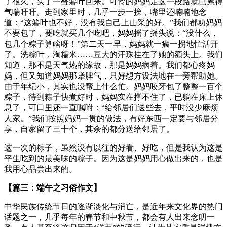
了很久，买了一叠箬叶回来。可怜的妈妈走这一段路就已累得
气喘吁吁。走到家里时，几乎一步一挨，嘴里还喃喃地念
道：“这箬叶也不好，没有我自己上山采的好。”我们都劝妈妈
不要包了，要吃就买几个吃吧，妈妈摇了摇头说：“没什么，
包几个粽子算啥呀！”第二天一早，妈妈就一瘸一拐地忙活开
了。洗粽叶，淘糯米……豆大的汗珠挂在了她的额头上。我们
知道，那不是天气热的缘故，那是妈妈病着。我们都心疼妈
妈，但又知道妈妈那犟脾气，只好想方设法地在一旁帮助她。
由于年纪小，其实也没帮上什么忙。妈妈咬牙包了整整一百个
粽子，待到粽子快煮好时，妈妈实在撑不住了，已躺在床上休
息了，可口里还一直嘱咐：“给邻居们送些去，平时没少麻烦
人家。”我们按照妈妈一贯的做法，有好东西一定要与邻居分
享，自家留了三十个，其余的都分送给邻居了。
这一次的粽子，虽然没有以往的好看、好吃，但是我认为这是
平生吃到的最美味的粽子。因为这是妈妈用心做出来的，也是
我用心品尝出来的。
【篇三：端午之习俗作文】
中华民族传统节日的逐渐淡化与消亡，是近年来文化界的热门
话题之一，几乎每年的春节和中秋节，都会有人出来念叨一