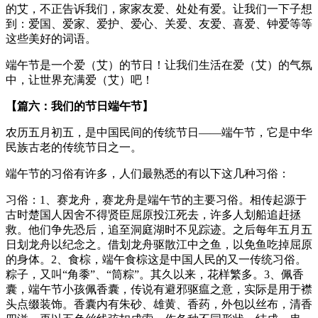
的艾，不正告诉我们，家家友爱、处处有爱。让我们一下子想
到：爱国、爱家、爱护、爱心、关爱、友爱、喜爱、钟爱等等
这些美好的词语。
端午节是一个爱（艾）的节日！让我们生活在爱（艾）的气氛
中，让世界充满爱（艾）吧！
【篇六：我们的节日端午节】
农历五月初五，是中国民间的传统节日——端午节，它是中华
民族古老的传统节日之一。
端午节的习俗有许多，人们最熟悉的有以下这几种习俗：
习俗：1、赛龙舟，赛龙舟是端午节的主要习俗。相传起源于
古时楚国人因舍不得贤臣屈原投江死去，许多人划船追赶拯
救。他们争先恐后，追至洞庭湖时不见踪迹。之后每年五月五
日划龙舟以纪念之。借划龙舟驱散江中之鱼，以免鱼吃掉屈原
的身体。2、食棕，端午食棕这是中国人民的又一传统习俗。
粽子，又叫“角黍”、“筒粽”。其久以来，花样繁多。3、佩香
囊，端午节小孩佩香囊，传说有避邪驱瘟之意，实际是用于襟
头点缀装饰。香囊内有朱砂、雄黄、香药，外包以丝布，清香