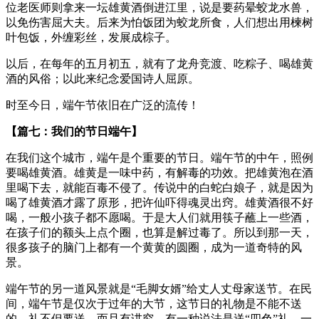
位老医师则拿来一坛雄黄酒倒进江里，说是要药晕蛟龙水兽，
以免伤害屈大夫。后来为怕饭团为蛟龙所食，人们想出用楝树
叶包饭，外缠彩丝，发展成棕子。
以后，在每年的五月初五，就有了龙舟竞渡、吃粽子、喝雄黄
酒的风俗；以此来纪念爱国诗人屈原。
时至今日，端午节依旧在广泛的流传！
【篇七：我们的节日端午】
在我们这个城市，端午是个重要的节日。端午节的中午，照例
要喝雄黄酒。雄黄是一味中药，有解毒的功效。把雄黄泡在酒
里喝下去，就能百毒不侵了。传说中的白蛇白娘子，就是因为
喝了雄黄酒才露了原形，把许仙吓得魂灵出窍。雄黄酒很不好
喝，一般小孩子都不愿喝。于是大人们就用筷子蘸上一些酒，
在孩子们的额头上点个圈，也算是解过毒了。所以到那一天，
很多孩子的脑门上都有一个黄黄的圆圈，成为一道奇特的风
景。
端午节的另一道风景就是“毛脚女婿”给丈人丈母家送节。在民
间，端午节是仅次于过年的大节，这节日的礼物是不能不送
的。礼不但要送，而且有讲究。有一种说法是送“四色”礼。一