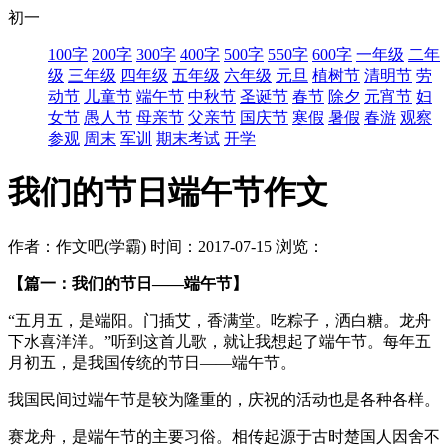
初一
100字
200字
300字
400字
500字
550字
600字
一年级
二年
级
三年级
四年级
五年级
六年级
元旦
植树节
清明节
劳
动节
儿童节
端午节
中秋节
圣诞节
春节
除夕
元宵节
妇
女节
愚人节
母亲节
父亲节
国庆节
寒假
暑假
春游
观察
参观
周末
军训
期末考试
开学
我们的节日端午节作文
作者：作文吧(学霸)
时间：2017-07-15
浏览：
【篇一：我们的节日——端午节】
“五月五，是端阳。门插艾，香满堂。吃粽子，洒白糖。龙舟
下水喜洋洋。”听到这首儿歌，就让我想起了端午节。每年五
月初五，是我国传统的节日——端午节。
我国民间过端午节是较为隆重的，庆祝的活动也是各种各样。
赛龙舟，是端午节的主要习俗。相传起源于古时楚国人因舍不