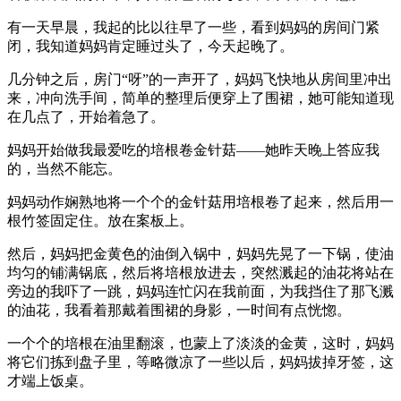
有一天早晨，我起的比以往早了一些，看到妈妈的房间门紧
闭，我知道妈妈肯定睡过头了，今天起晚了。
几分钟之后，房门“呀”的一声开了，妈妈飞快地从房间里冲出
来，冲向洗手间，简单的整理后便穿上了围裙，她可能知道现
在几点了，开始着急了。
妈妈开始做我最爱吃的培根卷金针菇——她昨天晚上答应我
的，当然不能忘。
妈妈动作娴熟地将一个个的金针菇用培根卷了起来，然后用一
根竹签固定住。放在案板上。
然后，妈妈把金黄色的油倒入锅中，妈妈先晃了一下锅，使油
均匀的铺满锅底，然后将培根放进去，突然溅起的油花将站在
旁边的我吓了一跳，妈妈连忙闪在我前面，为我挡住了那飞溅
的油花，我看着那戴着围裙的身影，一时间有点恍惚。
一个个的培根在油里翻滚，也蒙上了淡淡的金黄，这时，妈妈
将它们拣到盘子里，等略微凉了一些以后，妈妈拔掉牙签，这
才端上饭桌。