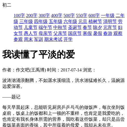
初二
100字
200字
300字
400字
500字
550字
600字
一年级
二年
级
三年级
四年级
五年级
六年级
元旦
植树节
清明节
劳
动节
儿童节
端午节
中秋节
圣诞节
春节
除夕
元宵节
妇
女节
愚人节
母亲节
父亲节
国庆节
寒假
暑假
春游
观察
参观
周末
军训
期末考试
开学
我读懂了平淡的爱
作者：作文吧(王禹博)
时间：2017-07-14
浏览：
波涛汹涌浪翻腾，不如潺水溪细流，洪水汹猛难长久，温婉源
远爱深甚。
——题记
每天早晨起床，总能听见厨房乒乒乓乓的做饭声，每次坐到饭
桌前，饭桌上的饭都和上一顿的不重样，也肯定是我爱吃的，
也肯定有我长身体所需的营养，我吃着这些饭菜，却只是品尝
着饭菜表面的香味，其中所蕴着的母爱，我却从未在意。