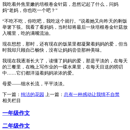
我吃着外焦里嫩的培根卷金针菇，忽然记起了什么，问妈
妈“老妈，你也吃一个吧？”
“不吃不吃，你吃吧，我吃这个就行。”说着她又向昨天的剩饭
举箸下筷。我看了看妈妈，当时却将最后一块培根卷金针菇放
入嘴里，吃的满嘴流油。
现在想想，那时，还有现在的饭菜里都凝聚着妈妈的爱，但当
时我却只顾自己畅快，没有让妈妈尝尝那种美味。
我现在我逐渐长大了，读懂了妈妈的爱，那是平淡的，在每天
的三餐里，在晚上写作业的一碟水果里，在每天目送的唠叨
中……它们都洋溢着妈妈浓浓的爱。
母爱——细水长流，平平淡淡。
下一篇：
纯洁的花园
上一篇：
总有一种感动让我情不自禁
相关栏目
一年级作文
二年级作文