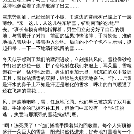
及待地像点着了炮弹般蹿了出去……
雪来势汹涌，已经没到了小腿。甬道边的常绿树已披上了一层
薄纱。“来，这儿，从这儿往东铲雪，铲到南面的沙地里
去。”班长有模有样地指挥着，男生们立刻分好了自己的领
地，与雪展开了对持。前面的猛男冲锋陷阵，手持铁锹，准确
地插入雪块中，将雪抛入沙地。后面的小个子也不甘示弱，抓
起扫帚，一下一下地清扫残留的雪……
冬天似乎感到了我们的猛烈进攻，立刻扭转风向。雪粒像砂枪
中打出的砂粒一般，拼了命地射在我们衣服上，耳朵里，雪粒
聚在一起，猛烈地反击。男生们更加无畏。用冻红的双手紧握
工具，跺跺沾满雪的双脚，继续热火朝天地奋斗。“呼……”满
是汗水的鼻子上不知是汗还是融化的雪水，呼出的白气暖透了
还在飞舞的雪花……
风，肆虐地咆哮，雪，任意地飞腾。他们早已被冻紫了双耳面
颊。手冰冷的已握不住工具，但他们中却没有一个“临阵脱
逃”，执意与那顽强的雪花抗战到底。
“啊！冻死我了！”他们搓着手跺着脚跑回教室。每个人头顶都
盛开一朵巨大的雪莲。阳光悄然钻进来，好奇地打量着每一个