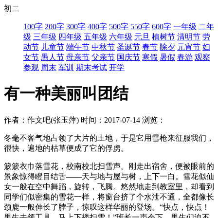
初二
100字
200字
300字
400字
500字
550字
600字
一年级
二年
级
三年级
四年级
五年级
六年级
元旦
植树节
清明节
劳
动节
儿童节
端午节
中秋节
圣诞节
春节
除夕
元宵节
妇
女节
愚人节
母亲节
父亲节
国庆节
寒假
暑假
春游
观察
参观
周末
军训
期末考试
开学
有一种美丽叫团结
作者：作文吧(张玉萍)
时间：2017-07-14
浏览：
冬毫不客气地占领了大片的土地，于是它用雪枪来征服我们，
很快，遍地的枯草便成了它的俘虏。
簌簌衣巾落雪花，校南校北扫雪声。刚走出宿舍，便被眼前的
景象惊得瞪目结舌——天与地与屋与树，上下一白。雪花似仙
女一般在空中舞蹈，旋转，飞腾。悠然地走到教室里，却看到
同学们似密集的雪花一样，将窗台挤了个水泄不通，全都像长
颈鹿一般伸长了脖子，惊叹这样华丽的登场。“快点，快点！
男生去领工具，马上下楼扫雪！”班长一声令下，男生们迫不