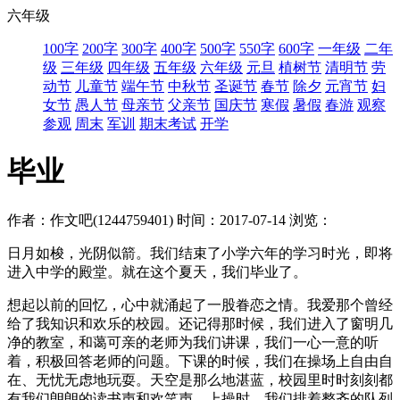
六年级
100字
200字
300字
400字
500字
550字
600字
一年级
二年
级
三年级
四年级
五年级
六年级
元旦
植树节
清明节
劳
动节
儿童节
端午节
中秋节
圣诞节
春节
除夕
元宵节
妇
女节
愚人节
母亲节
父亲节
国庆节
寒假
暑假
春游
观察
参观
周末
军训
期末考试
开学
毕业
作者：作文吧(1244759401)
时间：2017-07-14
浏览：
日月如梭，光阴似箭。我们结束了小学六年的学习时光，即将
进入中学的殿堂。就在这个夏天，我们毕业了。
想起以前的回忆，心中就涌起了一股眷恋之情。我爱那个曾经
给了我知识和欢乐的校园。还记得那时候，我们进入了窗明几
净的教室，和蔼可亲的老师为我们讲课，我们一心一意的听
着，积极回答老师的问题。下课的时候，我们在操场上自由自
在、无忧无虑地玩耍。天空是那么地湛蓝，校园里时时刻刻都
有我们朗朗的读书声和欢笑声。上操时，我们排着整齐的队列