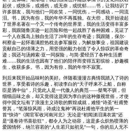
起伏，或快乐，或感伤，或无奈，或忧郁……书，让我结识了
许多朋友，我与他们一同欢笑，一同忧伤，一同感动，一同流
泪。书，因为有你，我的年华不再孤独。在大些，我开始读起
了世界名著在一个又一个传奇的世界里，我的生活变得丰富多
彩，我跟随鲁滨逊一起历险和他一起战胜了各种困难，见证了
一个人在孤岛上独自生活了28年的生存奇迹；我跟随，保尔·
柯察金一起怀着满腔热枕去参军服役，为解放事业，祖国建设
贡献自己的绵薄之力，用坚强的毅力创造了令人惊叹的革命奇
迹；我还与汤姆索·亚一同探险，与简·爱经历了各种生活磨
难……我的生活也因有了他们的陪伴而变得五彩缤纷，妙趣横
生，收获多多。书，因为有你，我的年华不寂寞。
到后来我开始品味时的美好。伴随着漫漫古典情我踏入了诗的
世界，享受着诗的乐趣，初读李白的“天子呼来不上船，自称
臣是酒中仙”，只觉此人是一代傲人的典范——桀骜不驯，但
细细品味之余，却又觉得这是因为李白的这种傲视世俗，才使
得中国文坛有了浪漫主义诗歌的辉煌成就，难怪“诗圣”杜甫赞
誉其，“笔落惊风雨，诗成泣鬼神”再说杜甫他平生的第一
首“快诗”《闻官军收河南河北》无论是“初闻涕泪满衣裳”还
是“漫卷诗书喜欲狂”，都令人为之动容，这是多么炽热喷薄的
爱国情怀，纳兰容若的“人生若只如初见”一句，你的后人无不