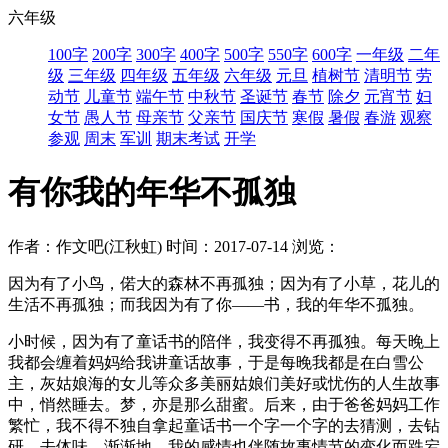
六年级
100字
200字
300字
400字
500字
550字
600字
一年级
二年
级
三年级
四年级
五年级
六年级
元旦
植树节
清明节
劳
动节
儿童节
端午节
中秋节
圣诞节
春节
除夕
元宵节
妇
女节
愚人节
母亲节
父亲节
国庆节
寒假
暑假
春游
观察
参观
周末
军训
期末考试
开学
有你我的年华不孤独
作者：作文吧(江秋虹)
时间：2017-07-14
浏览：
因为有了小鸟，偌大的森林不再孤独；因为有了小草，花儿的
生活不再孤独；而我因为有了你——书，我的年华不孤独。
小时候，因为有了童话书的陪伴，我变得不再孤独。每天晚上
我都会缠着妈妈给我讲童话故事，于是每晚我都是在白雪公
主，灰姑娘海的女儿等众多美丽姑娘们美好或忧伤的人生故事
中，悄然睡去。梦，亦是那么甜蜜。后来，由于爸爸妈妈工作
繁忙，我不得不独自拿起童话书一个字一个字的去猜测，去钻
研，去体味。渐渐地，我的感情也伴随故事情节的变化而跌宕