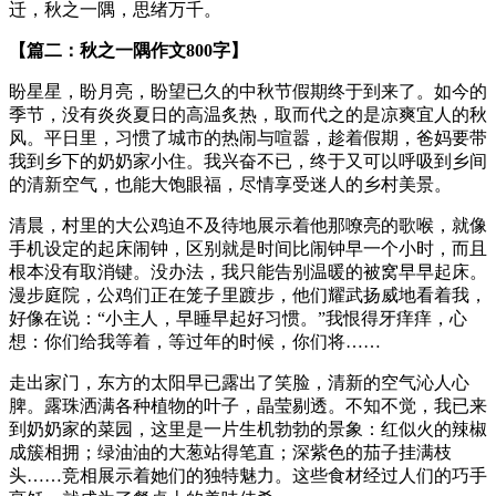
迁，秋之一隅，思绪万千。
【篇二：秋之一隅作文800字】
盼星星，盼月亮，盼望已久的中秋节假期终于到来了。如今的
季节，没有炎炎夏日的高温炙热，取而代之的是凉爽宜人的秋
风。平日里，习惯了城市的热闹与喧嚣，趁着假期，爸妈要带
我到乡下的奶奶家小住。我兴奋不已，终于又可以呼吸到乡间
的清新空气，也能大饱眼福，尽情享受迷人的乡村美景。
清晨，村里的大公鸡迫不及待地展示着他那嘹亮的歌喉，就像
手机设定的起床闹钟，区别就是时间比闹钟早一个小时，而且
根本没有取消键。没办法，我只能告别温暖的被窝早早起床。
漫步庭院，公鸡们正在笼子里踱步，他们耀武扬威地看着我，
好像在说：“小主人，早睡早起好习惯。”我恨得牙痒痒，心
想：你们给我等着，等过年的时候，你们将……
走出家门，东方的太阳早已露出了笑脸，清新的空气沁人心
脾。露珠洒满各种植物的叶子，晶莹剔透。不知不觉，我已来
到奶奶家的菜园，这里是一片生机勃勃的景象：红似火的辣椒
成簇相拥；绿油油的大葱站得笔直；深紫色的茄子挂满枝
头……竞相展示着她们的独特魅力。这些食材经过人们的巧手