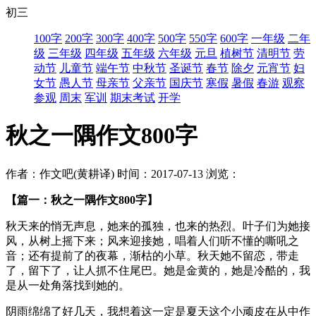
初三
100字
200字
300字
400字
500字
550字
600字
一年级
二年
级
三年级
四年级
五年级
六年级
元旦
植树节
清明节
劳
动节
儿童节
端午节
中秋节
圣诞节
春节
除夕
元宵节
妇
女节
愚人节
母亲节
父亲节
国庆节
寒假
暑假
春游
观察
参观
周末
军训
期末考试
开学
秋之一隅作文800字
作者：作文吧(黄耕译)
时间：2017-07-13
浏览：
【篇一：秋之一隅作文800字】
秋天来的悄无声息，她来的孤独，也来的热烈。叶子们为她接
风，从树上摇下来；风来迎接她，唱着人们听不懂的嘶吼之
音；还有提前了的夜幕，渐枯的小草。秋天她不留恋，带走
了，留下了，让人抓不住尾巴。她是金黄的，她是冷酷的，我
是从一处角落找到她的。
阴雨绵绵了好几天，我想着这一定是夏天这个小顽皮在从中作