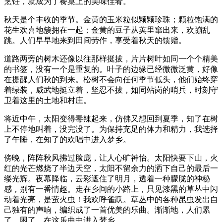
烹饪，就成为了餐桌上的美味佳肴。
秋天是个丰收的季节。金黄的玉米粒似颗颗珍珠；颗粒饱满的
花生欢喜地簇拥在一起；金黄的豆子从荚里窜出来，欢蹦乱
跳。人们早早地来到田间劳作，享受着秋天的馈赠。
道路两旁的树木还像以往那样挺拔，片片树叶如同一个个精美
的书签，没有一个是重复的。叶子的边缘已经微微泛黄，好像
在提醒人们秋的到来。松树不会向任何季节低头，他们始终穿
着绿装，威武地挺立着，坚忍不拔，如同站岗的哨兵，时刻守
卫着这里的土地和村庄。
将近中午，太阳变得毒辣起来，仿佛又想回到夏季，知了在树
上不停地叫着，没完没了。为保持充足的体力和精力，我选择
了午睡，在知了的欢唱中进入梦乡。
傍晚，阵阵秋风拂过脸庞，让人心旷神怡。太阳快要下山，火
红的光芒燃烧了半边天空，太阳不留余力的洒下自己的最后一
缕光辉。夜幕降临，云彩遮住了明月，透着一种朦胧的神秘
感，别有一番情趣。走在乡间的小路上，只见漆黑的草丛中闪
动着光亮，是萤火虫！我欢呼雀跃。草丛中的各种昆虫发出自
己独有的声响，编织成了一首优美的乐曲。渐渐地，人们累
了，困了，在这乐曲中进入梦乡。