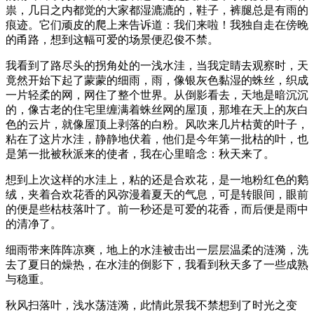
祟，几日之内都觉的大家都湿漉漉的，鞋子，裤腿总是有雨的
痕迹。它们顽皮的爬上来告诉道：我们来啦！我独自走在傍晚
的甬路，想到这幅可爱的场景便忍俊不禁。
我看到了路尽头的拐角处的一浅水洼，当我定睛去观察时，天
竟然开始下起了蒙蒙的细雨，雨，像银灰色黏湿的蛛丝，织成
一片轻柔的网，网住了整个世界。从倒影看去，天地是暗沉沉
的，像古老的住宅里缠满着蛛丝网的屋顶，那堆在天上的灰白
色的云片，就像屋顶上剥落的白粉。风吹来几片枯黄的叶子，
粘在了这片水洼，静静地伏着，他们是今年第一批枯的叶，也
是第一批被秋派来的使者，我在心里暗念：秋天来了。
想到上次这样的水洼上，粘的还是合欢花，是一地粉红色的鹅
绒，夹着合欢花香的风弥漫着夏天的气息，可是转眼间，眼前
的便是些枯枝落叶了。前一秒还是可爱的花香，而后便是雨中
的清净了。
细雨带来阵阵凉爽，地上的水洼被击出一层层温柔的涟漪，洗
去了夏日的燥热，在水洼的倒影下，我看到秋天多了一些成熟
与稳重。
秋风扫落叶，浅水荡涟漪，此情此景我不禁想到了时光之变