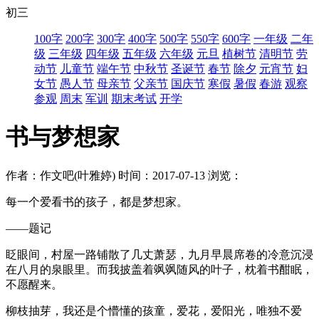
初三
100字
200字
300字
400字
500字
550字
600字
一年级
二年
级
三年级
四年级
五年级
六年级
元旦
植树节
清明节
劳
动节
儿童节
端午节
中秋节
圣诞节
春节
除夕
元宵节
妇
女节
愚人节
母亲节
父亲节
国庆节
寒假
暑假
春游
观察
参观
周末
军训
期末考试
开学
书与梦想家
作者：作文吧(叶雅婷)
时间：2017-07-13
浏览：
每一个爱看书的孩子，都是梦想家。
——题记
眨眼间，村屋一路铺散了几丈萧瑟，九月早晨席卷的冷意沉浸
在八月的泉眼里。而我披盖着飒飒随风的叶子，枕着书酣眠，
不愿醒来。
柳枝抽芽，我还是个懵懂的孩童，爱花，爱阳光，唯独不爱