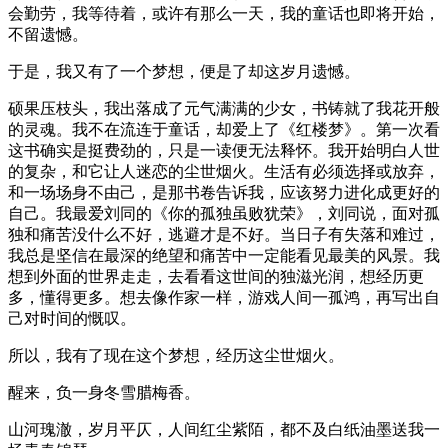
会勤劳，我等待着，或许有那么一天，我的童话也即将开始，
不留遗憾。
于是，我又有了一个梦想，便是了却这岁月遗憾。
硕果压枝头，我出落成了元气满满的少女，书铸就了我花开般
的灵魂。我不在流连于童话，却爱上了《红楼梦》。第一次看
这书确实是挺费劲的，只是一读便无法释怀。我开始明白人世
的复杂，和它让人迷恋的尘世烟火。生活有必须选择或放弃，
和一场场身不由己，是那书卷告诉我，应该努力进化成更好的
自己。我最爱刘同的《你的孤独虽败犹荣》，刘同说，面对孤
独和痛苦没什么不好，逃避才是不好。当日子有失落和难过，
我总是坚信在最深的绝望和痛苦中一定能看见最美的风景。我
想到外面的世界走走，去看看这世间的独滋光润，想经历更
多，懂得更多。想去像作家一样，游戏人间一孤鸿，再写出自
己对时间的慨叹。
所以，我有了现在这个梦想，经历这尘世烟火。
醒来，负一身冬雪腊梅香。
山河瑰澈，岁月平仄，人间红尘紫陌，都不及白纸油墨送我一