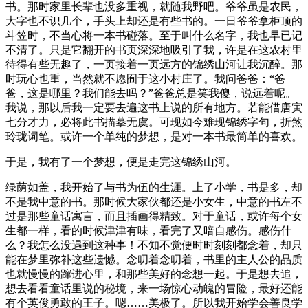
书。那时家里长辈也没多重视，就随我野吧。爷爷虽是农民，
大字也不识几个，手头上却还是有些书的。一日爷爷拿柜顶的
斗笠时，不当心将一本书碰落。至于叫什么名字，我也早已记
不清了。只是它翻开的书页深深地吸引了我，许是在这农村里
待得有些无趣了，一页接着一页远方的锦绣山河让我沉醉。那
时玩心也重，当然就不愿囿于这小村庄了。我问爸爸：“爸
爸，这是哪里？我们能去吗？”爸爸总是笑我傻，说远着呢。
我说，那以后我一定要去遍这书上说的所有地方。若能借唐寅
七分才力，必将此书描摹无虞。可现如今难现锦绣字句，折煞
玲珑词笔。或许一个单纯的梦想，是对一本书最简单的喜欢。
于是，我有了一个梦想，便是走完这锦绣山河。
绿荫如盖，我开始了与书为伍的生涯。上了小学，书是多，却
不是我中意的书。那时候大家伙都还是小女生，中意的书左不
过是那些童话寓言，而且插画得精致。对于童话，或许每个女
生都一样，看的时候津津有味，看完了又暗自感伤。感伤什
么？我怎么没遇到这种事！不知不觉便时时刻刻都念着，却只
能在梦里弥补这些遗憾。念叨着念叨着，书里的主人公的品质
也就慢慢的蹿进心里，和那些美好的念想一起。于是想去追，
想去看看童话里说的秘境，来一场惊心动魄的冒险，最好还能
有个英俊勇敢的王子。嗯……美极了。所以我开始学会善良学