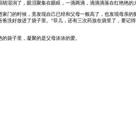
眼睛湿润了，眼泪聚集在眼眶，一滴两滴，滴滴滴落在红艳艳的
进家门的时候，竟发现自己已经和父母一般高了，也发现母亲的
爸爸洗好放进了袋子里。“菲儿，还有三次药放在袋里了，要记得
艳的袋子里，凝聚的是父母浓浓的爱。