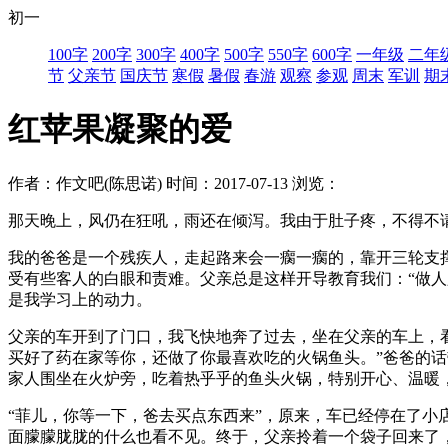
初一
100字
200字
300字
400字
500字
550字
600字
一年级
二年
节
父亲节
国庆节
寒假
暑假
春游
观察
参观
周末
军训
期
红苹果凝聚的爱
作者：作文吧(陈思诺)
时间：2017-07-13
浏览：
那天晚上，风仍在狂吼，雨还在倾泻。我由于肚子疼，不得不
我的爸爸是一个残疾人，走起路来会一瘸一瘸的，靠开三轮支
受有些客人的白眼和责难。父亲总是这样开导教育我们：“做
是我学习上的动力。
父亲的车开到了门口，我飞快地奔了过去，坐在父亲的车上，
买好了药在家等你，还做了你最喜欢吃的火锅鱼头。”爸爸的
家人围坐在火炉旁，吃着热乎乎的鱼头火锅，特别开心、温暖
“菲儿，你等一下，爸去买点东西来”，原来，车已经停在了
面朦朦胧胧的什么也看不见。终于，父亲拎着一个袋子回来了