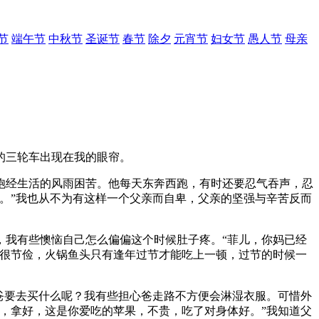
节
端午节
中秋节
圣诞节
春节
除夕
元宵节
妇女节
愚人节
母亲
的三轮车出现在我的眼帘。
饱经生活的风雨困苦。他每天东奔西跑，有时还要忍气吞声，忍
。”我也从不为有这样一个父亲而自卑，父亲的坚强与辛苦反而
，我有些懊恼自己怎么偏偏这个时候肚子疼。“菲儿，你妈已经
活很节俭，火锅鱼头只有逢年过节才能吃上一顿，过节的时候一
爸要去买什么呢？我有些担心爸走路不方便会淋湿衣服。可惜外
，拿好，这是你爱吃的苹果，不贵，吃了对身体好。”我知道父