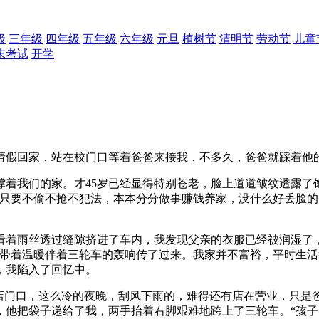
级
三年级
四年级
五年级
六年级
元旦
植树节
清明节
劳动节
儿童
末考试
开学
请假回家，站在校门口等着爸爸来接我，不多久，爸爸就踩着他
撑着我们的家。才45岁已经显得特别苍老，脸上道道皱纹透露了
人只要不偷不抢不犯法，本本分分做事赚钱养家，没什么好丢脸的
看着雨丝透过缝隙挤进了车内，我发现父亲的衣服已经被润湿了
话带着温暖伴着三轮车的轰响传了过来。我家并不富裕，平时生
，我陷入了回忆中。
小店门口，这么冷的夜晚，刮风下雨的，难得还有店在营业，只是
，他把袋子递给了我，两手抬着右脚艰难地跨上了三轮车。“孩子