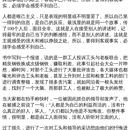
实，必须学会感受不到自己。
人都是唯己主义，只是表现的明显或不明显罢了。所以自己第
一得到的信息，是自己的反应。最浅显的就是同一个故事，传
了100个人后，面目全非。这就是人在接受别人的讲述时，记
得最牢的是自己当下的判断感悟，而不是别人的讲述。这就是
主观感受的强大和难以挣脱之处。所以，要得到客观事实，必
须学会感受不到自己。
书中写到一个报道，说的是一群工人投诉工头与老板联合，把
精良钢铁换成次级钢铁，赚取利差。此事引起社会大众一片哗
然，瞬时间，对那个工头进行了大量批评攻击，各大媒体也都
曝光和评击工头和老板，甚至上升到对上层和检查工料的部门
进行调查整顿，发现了很多贪污案，就如同沿着一根头发丝
走，找到了一个大脑。而那群工人，也被献上了极大的称赞。
当大家都在拍手称快时，一位被因此抓住的领导却发声了。他
在被捕之前说了一句：“人都是为自己的利益而活的，没有什
么真正的好人，坏人。”人们都以为他是不知悔改。但整件事
情，很明显，都是由工人面得知，没有人听听对立面的人。
过了很久，进行了一次对工头和领导的采访想由他们的忏悔进