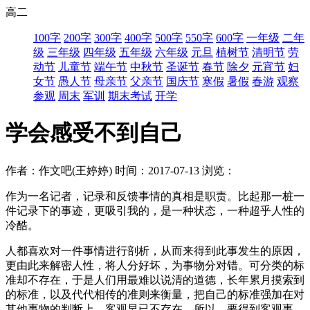
高二
100字
200字
300字
400字
500字
550字
600字
一年级
二年
级
三年级
四年级
五年级
六年级
元旦
植树节
清明节
劳
动节
儿童节
端午节
中秋节
圣诞节
春节
除夕
元宵节
妇
女节
愚人节
母亲节
父亲节
国庆节
寒假
暑假
春游
观察
参观
周末
军训
期末考试
开学
学会感受不到自己
作者：作文吧(王婷婷)
时间：2017-07-13
浏览：
作为一名记者，记录和反馈事情的真相是职责。比起那一桩一
件记录下的事迹，更吸引我的，是一种状态，一种超乎人性的
冷酷。
人都喜欢对一件事情进行剖析，从而来得到此事发生的原因，
更由此来解密人性，将人分好坏，为事物分对错。可分类的标
准却不存在，于是人们用最难以说清的道德，长年累月摸索到
的标准，以及代代相传的准则来衡量，把自己的标准强加在对
其他事物的判断上，客观早已不存在。所以，要得到客观事