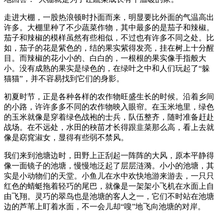
走进大棚，一股热浪顿时扑面而来，明显要比外面的气温高出
许多。大棚里种了不少蔬菜作物，其中最多的是茄子和辣椒。
茄子和辣椒的模样虽然有些相似，不过也有许多不同之处。比
如，茄子的花是紫色的，结的果实紫得发亮，挂在树上十分醒
目。而辣椒的花小小的、白白的，一根根的果实像手指般大
小。没有成熟的果实是绿色的，在绿叶之中和人们玩起了“躲
猫猫”，并不容易找到它们的身影。
初夏时节，正是各种各样的农作物旺盛生长的时候。沿着乡间
的小路，许许多多不同的农作物映入眼帘。在玉米地里，绿色
的玉米就像是穿着绿色战袍的士兵，队伍整齐，随时准备赶赴
战场。在不远处，水田的秧苗才长得跟韭菜那么高，看上去就
像是窈窕淑女，显得有些弱不禁风。
我们来到池塘边时，田野上正刮起一阵阵的大风，原本平静得
像一面镜子的池塘，慢慢地泛起了层层涟漪。小小的池塘，其
实是小动物们的天堂。小鱼儿在水中欢快地游来游去，一只只
红色的蜻蜓拖着轻巧的尾巴，就像是一架架小飞机在水面上自
由飞翔。灵巧的翠鸟也是池塘的客人之一，它们不时站在池塘
边的芦苇上盯着水面，不一会儿却“嗖”地飞向池塘的对岸。