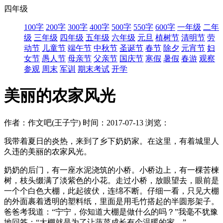
四年级
100字
200字
300字
400字
500字
550字
600字
一年级
二年
级
三年级
四年级
五年级
六年级
元旦
植树节
清明节
劳
动节
儿童节
端午节
中秋节
圣诞节
春节
除夕
元宵节
妇
女节
愚人节
母亲节
父亲节
国庆节
寒假
暑假
春游
观察
参观
周末
军训
期末考试
开学
美丽的农家风光
作者：作文吧(王子宁)
时间：2017-07-13
浏览：
我带着夏日的炎热，来到了乡下奶奶家。在这里，有着城里人
久违的美丽的农家风光。
奶奶的后门，有一座水泥浇筑的小桥。小桥边上，有一棵苦楝
树，枝头缀满了淡紫色的小花。走过小桥，放眼望去，眼前是
一个个白色大棚，此起彼伏，连绵不断。仔细一看，只见大棚
的外面裹着透明的塑料纸，里面是用毛竹搭起的半圆形架子。
爸爸考我道：“宁宁，你知道大棚是做什么的吗？”我毫不犹豫
地回答：“大棚就是为了让蔬菜成长有个温暖的家。”