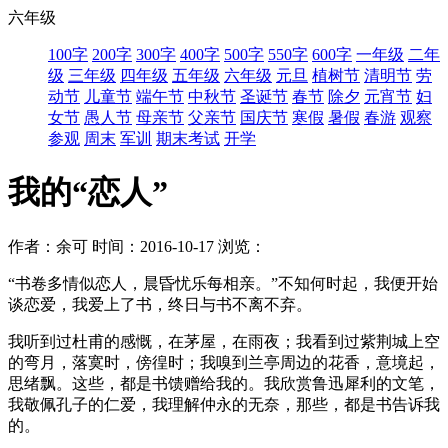
六年级
100字
200字
300字
400字
500字
550字
600字
一年级
二年
级
三年级
四年级
五年级
六年级
元旦
植树节
清明节
劳
动节
儿童节
端午节
中秋节
圣诞节
春节
除夕
元宵节
妇
女节
愚人节
母亲节
父亲节
国庆节
寒假
暑假
春游
观察
参观
周末
军训
期末考试
开学
我的“恋人”
作者：余可
时间：2016-10-17
浏览：
“书卷多情似恋人，晨昏忧乐每相亲。”不知何时起，我便开始
谈恋爱，我爱上了书，终日与书不离不弃。
我听到过杜甫的感慨，在茅屋，在雨夜；我看到过紫荆城上空
的弯月，落寞时，傍徨时；我嗅到兰亭周边的花香，意境起，
思绪飘。这些，都是书馈赠给我的。我欣赏鲁迅犀利的文笔，
我敬佩孔子的仁爱，我理解仲永的无奈，那些，都是书告诉我
的。