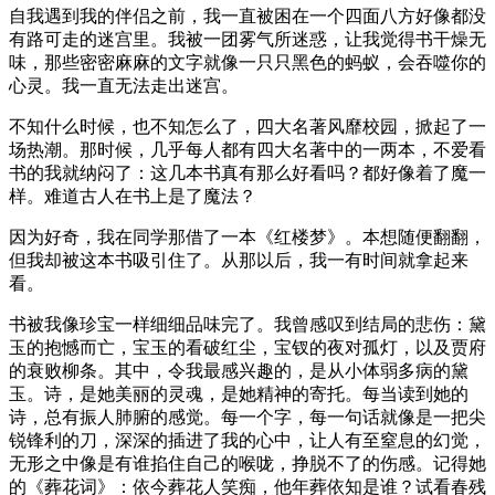
自我遇到我的伴侣之前，我一直被困在一个四面八方好像都没
有路可走的迷宫里。我被一团雾气所迷惑，让我觉得书干燥无
味，那些密密麻麻的文字就像一只只黑色的蚂蚁，会吞噬你的
心灵。我一直无法走出迷宫。
不知什么时候，也不知怎么了，四大名著风靡校园，掀起了一
场热潮。那时候，几乎每人都有四大名著中的一两本，不爱看
书的我就纳闷了：这几本书真有那么好看吗？都好像着了魔一
样。难道古人在书上是了魔法？
因为好奇，我在同学那借了一本《红楼梦》。本想随便翻翻，
但我却被这本书吸引住了。从那以后，我一有时间就拿起来
看。
书被我像珍宝一样细细品味完了。我曾感叹到结局的悲伤：黛
玉的抱憾而亡，宝玉的看破红尘，宝钗的夜对孤灯，以及贾府
的衰败柳条。其中，令我最感兴趣的，是从小体弱多病的黛
玉。诗，是她美丽的灵魂，是她精神的寄托。每当读到她的
诗，总有振人肺腑的感觉。每一个字，每一句话就像是一把尖
锐锋利的刀，深深的插进了我的心中，让人有至窒息的幻觉，
无形之中像是有谁掐住自己的喉咙，挣脱不了的伤感。记得她
的《葬花词》：依今葬花人笑痴，他年葬依知是谁？试看春残