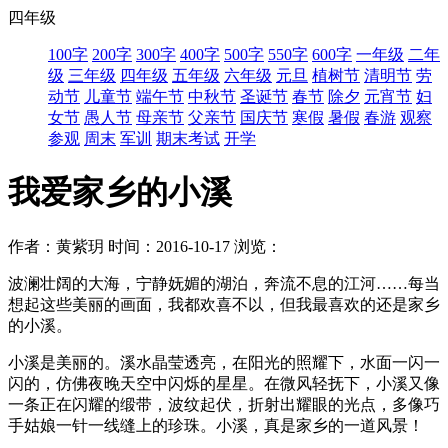
四年级
100字
200字
300字
400字
500字
550字
600字
一年级
二年
级
三年级
四年级
五年级
六年级
元旦
植树节
清明节
劳
动节
儿童节
端午节
中秋节
圣诞节
春节
除夕
元宵节
妇
女节
愚人节
母亲节
父亲节
国庆节
寒假
暑假
春游
观察
参观
周末
军训
期末考试
开学
我爱家乡的小溪
作者：黄紫玥
时间：2016-10-17
浏览：
波澜壮阔的大海，宁静妩媚的湖泊，奔流不息的江河……每当
想起这些美丽的画面，我都欢喜不以，但我最喜欢的还是家乡
的小溪。
小溪是美丽的。溪水晶莹透亮，在阳光的照耀下，水面一闪一
闪的，仿佛夜晚天空中闪烁的星星。在微风轻抚下，小溪又像
一条正在闪耀的缎带，波纹起伏，折射出耀眼的光点，多像巧
手姑娘一针一线缝上的珍珠。小溪，真是家乡的一道风景！