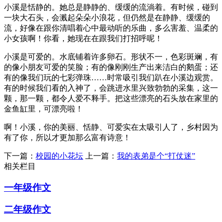
小溪是恬静的。她总是静静的、缓缓的流淌着。有时候，碰到
一块大石头，会溅起朵朵小浪花，但仍然是在静静、缓缓的
流，好像在跟你清唱着心中最动听的乐曲，多么害羞、温柔的
小女孩啊！你看，她现在在跟我们打招呼呢！
小溪是可爱的。水底铺着许多卵石。形状不一，色彩斑斓，有
的像小朋友可爱的笑脸；有的像刚刚生产出来洁白的鹅蛋；还
有的像我们玩的七彩弹珠……时常吸引我们趴在小溪边观赏。
有的时候我们看的入神了，会跳进水里兴致勃勃的采集，这一
颗，那一颗，都令人爱不释手。把这些漂亮的石头放在家里的
金鱼缸里，可漂亮啦！
啊！小溪，你的美丽、恬静、可爱实在太吸引人了，乡村因为
有了你，所以才更加那么富有诗意！
下一篇：
校园的小花坛
上一篇：
我的表弟是个“打仗迷”
相关栏目
一年级作文
二年级作文