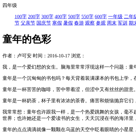
四年级
100字
200字
300字
400字
500字
550字
600字
一年级
二年
节
父亲节
国庆节
寒假
暑假
春游
观察
参观
周末
军训
期
童年的色彩
作者：卢可安
时间：2016-10-17
浏览：
我，是一个爱幻想的女生。脑海里常常浮现这样一个问题：童
童年是一个沉甸甸的书包吗？每天背着装满课本的书包上学，
童年是一杯苦苦的咖啡，苦中带着涩，但涩中又有丝丝的甜意
童年是一杯奶茶，杯子里有浓浓的茶香。痛苦和烦恼抛弃它们
我常常想：童年也许跟我一样，是一个热爱跳舞的女孩，毫不
世界；也许她还是一个爱读书的女生，天天沉浸在书的海洋里
童年的点点滴滴就像一颗颗在乌蓝的天空中眨着眼睛的小星星