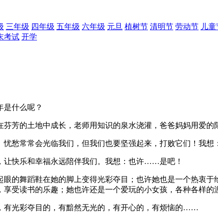
级
三年级
四年级
五年级
六年级
元旦
植树节
清明节
劳动节
儿童
末考试
开学
年是什么呢？
在芬芳的土地中成长，老师用知识的泉水浇灌，爸爸妈妈用爱的
。忧愁常常会光临我们，但我们也要坚强起来，打败它们！我想
，让快乐和幸福永远陪伴我们。我想：也许……是吧！
起眼的舞蹈鞋在她的脚上变得光彩夺目；也许她也是一个热衷于
，享受读书的乐趣；她也许还是一个爱玩的小女孩，各种各样的
，有光彩夺目的，有黯然无光的，有开心的，有烦恼的……