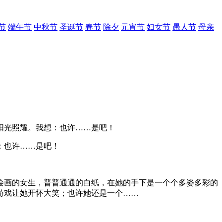
节
端午节
中秋节
圣诞节
春节
除夕
元宵节
妇女节
愚人节
母亲
阳光照耀。我想：也许……是吧！
：也许……是吧！
绘画的女生，普普通通的白纸，在她的手下是一个个多姿多彩的
游戏让她开怀大笑；也许她还是一个……