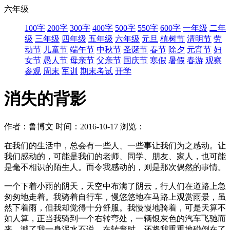
六年级
100字
200字
300字
400字
500字
550字
600字
一年级
二年
级
三年级
四年级
五年级
六年级
元旦
植树节
清明节
劳
动节
儿童节
端午节
中秋节
圣诞节
春节
除夕
元宵节
妇
女节
愚人节
母亲节
父亲节
国庆节
寒假
暑假
春游
观察
参观
周末
军训
期末考试
开学
消失的背影
作者：鲁博文
时间：2016-10-17
浏览：
在我们的生活中，总会有一些人、一些事让我们为之感动。让
我们感动的，可能是我们的老师、同学、朋友、家人，也可能
是毫不相识的陌生人。而令我感动的，则是那次偶然的事情。
一个下着小雨的阴天，天空中布满了阴云，行人们在道路上急
匆匆地走着。我骑着自行车，慢悠悠地在马路上观赏雨景，虽
然下着雨，但我却觉得十分舒服。我慢慢地骑着，可是天算不
如人算，正当我骑到一个右转弯处，一辆银灰色的汽车飞驰而
来，溅了我一身泥水不说，在转弯时，还将我重重地碰倒在了