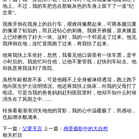
地上。不过，我的车把也在那银灰色的车身上留下了一道“纪
念章”。
我推开倒在我身上的自行车，艰难得像爬起来，可两条腿沉重
的像灌了铅似的，而且还钻心的刺痛。我掀开裤腿，原来膝盖
上已经擦伤了好大一块。这时，我的一个邻居走了过来。他见
我摔倒在地，连忙冒雨跑了过来，将我扶了起来。
他将我扶上车坐好，忽然，我看见他口袋里有一张车票，是半
小时后的。我急忙叫住他，让他不要管我，赶快到车站去。他
却执意将我送到了医院。
虽然年龄都差不多，可是他顾不上全身被淋得透湿，跑上跑下
地向医生护士说明情况。他还将我扶上病床，向我的父母打了
电话。可是当我的爸爸妈妈赶到医院里时，他却不知什么时候
消失在了风雨之中……
转身看着渐渐消失地他的背影，我的心中温暖极了，而感动，
也如潮水般涌来。
下一篇：
父爱无言
上一篇：
感受摄影中的大自然
相关栏目