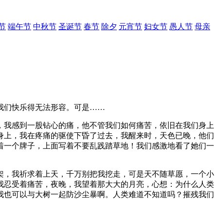
节
端午节
中秋节
圣诞节
春节
除夕
元宵节
妇女节
愚人节
母亲
我们快乐得无法形容。可是……
，我感到一股钻心的痛，他不管我们如何痛苦，依旧在我们身上
身上，我在疼痛的驱使下昏了过去，我醒来时，天色已晚，他们
着一个牌子，上面写着不要乱践踏草地！我们感激地看了她们一
架，我祈求着上天，千万别把我挖走，可是天不随草愿，一个小
我忍受着痛苦，夜晚，我望着那大大的月亮，心想：为什么人类
我也可以与大树一起防沙尘暴啊。人类难道不知道吗？摧残我们