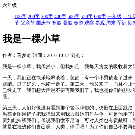
六年级
100字
200字
300字
400字
500字
550字
600字
一年级
二年
节
父亲节
国庆节
寒假
暑假
春游
观察
参观
周末
军训
期
我是一棵小草
作者：马梦奇
时间：2016-10-17
浏览：
我是一棵小草，我虽然小，但我知足，我每天贪婪的吸收着太
一天，我们正在快乐地攀谈着，忽然，有一个小男孩走了过来
践踏。过了好久，他终于走了。第二天，他又来了，而且不止
已经走了，我们想大声说不要再踩我们了，我也是你们的朋友
眼。
第三天，人们好像没有看到那个警示牌似的，仍旧在上面践踏
男孩企图用铲子把我挖出来用我去跟她们作斗争，可是他用了
要如此摧残我们，虽说我们微不足道，可对人类也有贡献呀，
就是在摧残你们自己呀。人类，停手吧！为了你们自己不要再