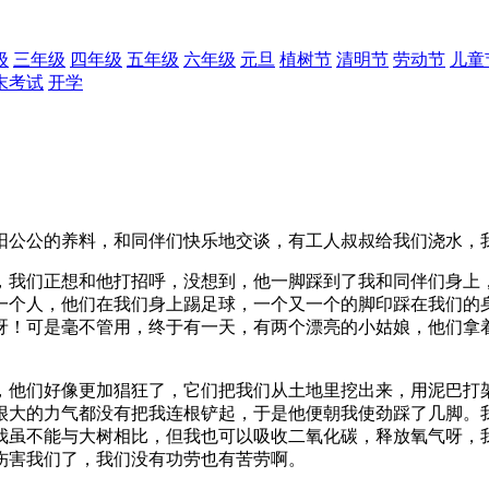
级
三年级
四年级
五年级
六年级
元旦
植树节
清明节
劳动节
儿童
末考试
开学
阳公公的养料，和同伴们快乐地交谈，有工人叔叔给我们浇水，
，我们正想和他打招呼，没想到，他一脚踩到了我和同伴们身上
一个人，他们在我们身上踢足球，一个又一个的脚印踩在我们的
呀！可是毫不管用，终于有一天，有两个漂亮的小姑娘，他们拿
，他们好像更加猖狂了，它们把我们从土地里挖出来，用泥巴打
很大的力气都没有把我连根铲起，于是他便朝我使劲踩了几脚。
我虽不能与大树相比，但我也可以吸收二氧化碳，释放氧气呀，
伤害我们了，我们没有功劳也有苦劳啊。