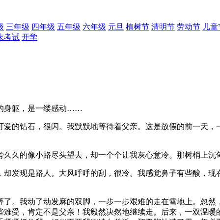
级
三年级
四年级
五年级
六年级
元旦
植树节
清明节
劳动节
儿童
末考试
开学
的身躯，是一缕感动……
可爱的钻石，很闪。我默默地等待着父亲。这是放假的前一天，
旁久久的像小路尽头望去，却一个个让我灰心意冷。那树梢上沉
，却发现是路人。大风呼呼的刮，很冷。我感觉鼻子有些酸，现
等了。我动了动发麻的双脚，一步一步艰难的走在雪地上。忽然
些难受，肯定不是父亲！我毅然决然地继续走。后来，一双温暖