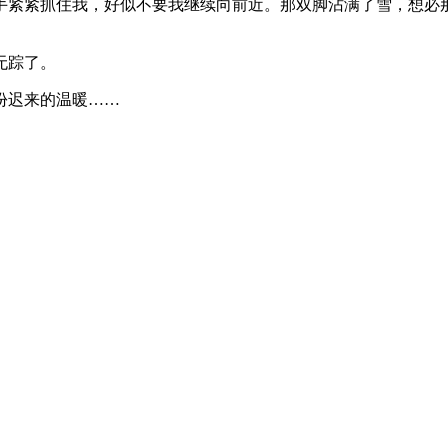
手紧紧抓住我，好似不要我继续向前近。那双脚沾满了雪，想必
。
无踪了。
份迟来的温暖……