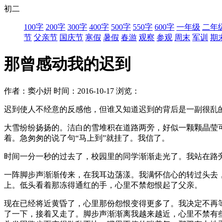
初二
100字
200字
300字
400字
500字
550字
600字
一年级
二年
节
父亲节
国庆节
寒假
暑假
春游
观察
参观
周末
军训
期
那曾感动我的迟到
作者：窦小姸
时间：2016-10-17
浏览：
迟到使人不经意的反感他，但谁又知道迟到的背后是一副很乱
大雪纷纷扬扬的。洁白的雪堆积在道路两旁，好似一颗颗晶莹
着。急匆匆的说了句“马上到”就挂了。我信了。
时间一分一秒的过去了，校园里的同学渐渐走光了。我站在路
一阵脚步声渐渐传来，在我耳边荡漾。我满怀信心的转过头去
上。低头看着那冻得通红的手，心里不禁怨恨起了父亲。
现在已经将近黄昏了，心里那份怨恨变得更多了。我决定不再
了一下，接着又走了。脚步声渐渐离我越来越近，心里不禁有