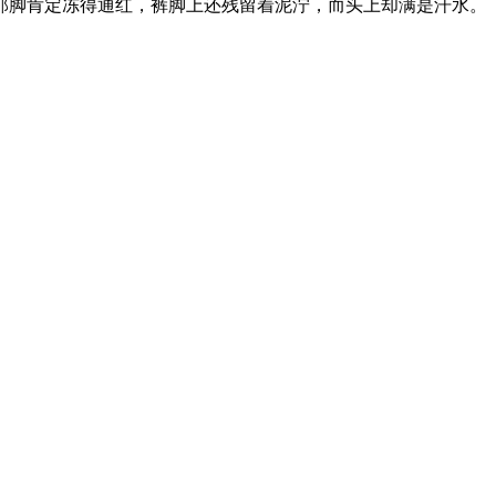
那脚肯定冻得通红，裤脚上还残留着泥泞，而头上却满是汗水。