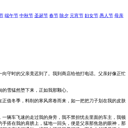
节
端午节
中秋节
圣诞节
春节
除夕
元宵节
妇女节
愚人节
母亲
一向守时的父亲竟迟到了。我到商店给他打电话。父亲好像正忙
甸的雪猛然堕下来，正如我那颗心。
在正值冬季，料削的寒风席卷而来，如一把把刀子划在我的皮肤
，一辆车飞速的走过我的身旁，我不禁担忧去里面的车主，我顿
的手搭在我的肩膀上，猛地一回头，便是父亲那焦急的眼神，那