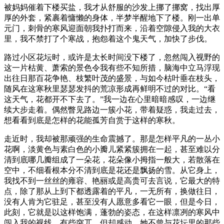
被妈妈催着下楼买盐，我才从舒服的沙发上挪了挪窝，找出厚
厚的外套，紧裹着慵懒的身体，半梦半醒地下了楼。刚一出单
元门，刺骨的寒风迎面朝我扑打而来，沿着空隙侵入我的大衣
里，我不禁打了个寒战，抱怨着这个鬼天气，加快了步伐。
路过小区花坛时，或许是太长时间没下楼了，忽然闯入视野的
这一片枯黄、萧索的景色令我有些不知所措，脑海中立马浮现
出往日那百花争艳、枝繁叶茂的盛景，与如今枯叶垂在枝头，
随风在这寒秋里瑟瑟发抖的荒凉形成再鲜明不过的对比。“看
这天气，花都开不下去了。”我一边在心里暗暗感叹，一边继
续大步走着。偶然瞥见路边一簇小花，带着疑惑，我走过去，
想看看到底是怎样的花能孤芳自赏于这样的寒秋。
走近时，我却被那顽强的生命震撼了。那是怎样平凡的一丛小
花啊，淡黄色与素白色的小瓣儿紧紧簇拥在一起，甚至难以分
清到底哪几瓣组成了一朵花，花朵像小拇指一般大，若散落在
空中，不细看根本分不清到底是花还是飘扬的雪。从它身上，
我找不到一丝丝的雍容、艳丽或是高贵可去言说，它最大的特
点，除了那从上到下都透露着的平凡，一无所有，换做往日，
没有人肯为它驻足，甚至没有人愿意多看它一眼，但是今日，
此刻，它就是以这样饱满，蓬勃的姿态，在这样凛冽的寒风中
闯入我的视线，有些突兀，但却感动。她不曾与花坛里的那些