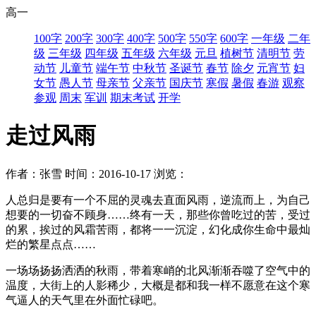
高一
100字
200字
300字
400字
500字
550字
600字
一年级
二年
级
三年级
四年级
五年级
六年级
元旦
植树节
清明节
劳
动节
儿童节
端午节
中秋节
圣诞节
春节
除夕
元宵节
妇
女节
愚人节
母亲节
父亲节
国庆节
寒假
暑假
春游
观察
参观
周末
军训
期末考试
开学
走过风雨
作者：张雪
时间：2016-10-17
浏览：
人总归是要有一个不屈的灵魂去直面风雨，逆流而上，为自己
想要的一切奋不顾身……终有一天，那些你曾吃过的苦，受过
的累，挨过的风霜苦雨，都将一一沉淀，幻化成你生命中最灿
烂的繁星点点……
一场场扬扬洒洒的秋雨，带着寒峭的北风渐渐吞噬了空气中的
温度，大街上的人影稀少，大概是都和我一样不愿意在这个寒
气逼人的天气里在外面忙碌吧。