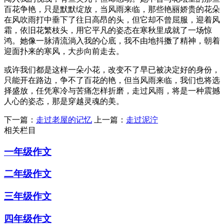
百花争艳，只是默默绽放，当风雨来临，那些艳丽娇贵的花朵
在风吹雨打中垂下了往日高昂的头，但它却不曾屈服，迎着风
霜，依旧花繁枝头，用它平凡的姿态在寒秋里成就了一场惊
鸿。她像一脉清流淌入我的心底，我不由地抖擞了精神，朝着
迎面扑来的寒风，大步向前走去。
或许我们都是这样一朵小花，改变不了早已被决定好的身份，
只能开在路边，争不了百花的艳，但当风雨来临，我们也将选
择盛放，任凭寒冷与苦痛怎样折磨，走过风雨，将是一种震撼
人心的姿态，那是穿越灵魂的美。
下一篇：
走过老屋的记忆
上一篇：
走过泥泞
相关栏目
一年级作文
二年级作文
三年级作文
四年级作文