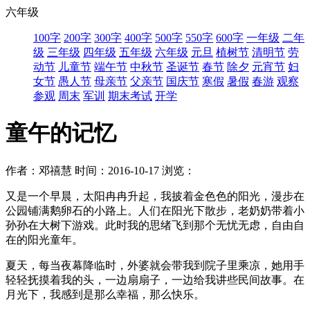
六年级
100字
200字
300字
400字
500字
550字
600字
一年级
二年
级
三年级
四年级
五年级
六年级
元旦
植树节
清明节
劳
动节
儿童节
端午节
中秋节
圣诞节
春节
除夕
元宵节
妇
女节
愚人节
母亲节
父亲节
国庆节
寒假
暑假
春游
观察
参观
周末
军训
期末考试
开学
童午的记忆
作者：邓禧慧
时间：2016-10-17
浏览：
又是一个早晨，太阳冉冉升起，我披着金色色的阳光，漫步在
公园铺满鹅卵石的小路上。人们在阳光下散步，老奶奶带着小
孙孙在大树下游戏。此时我的思绪飞到那个无忧无虑，自由自
在的阳光童年。
夏天，每当夜幕降临时，外婆就会带我到院子里乘凉，她用手
轻轻抚摸着我的头，一边扇扇子，一边给我讲些民间故事。在
月光下，我感到是那么幸福，那么快乐。