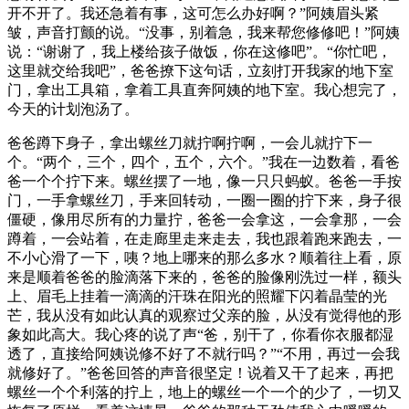
开不开了。我还急着有事，这可怎么办好啊？”阿姨眉头紧
皱，声音打颤的说。“没事，别着急，我来帮您修修吧！”阿姨
说：“谢谢了，我上楼给孩子做饭，你在这修吧”。“你忙吧，
这里就交给我吧”，爸爸撩下这句话，立刻打开我家的地下室
门，拿出工具箱，拿着工具直奔阿姨的地下室。我心想完了，
今天的计划泡汤了。
爸爸蹲下身子，拿出螺丝刀就拧啊拧啊，一会儿就拧下一
个。“两个，三个，四个，五个，六个。”我在一边数着，看爸
爸一个个拧下来。螺丝摆了一地，像一只只蚂蚁。爸爸一手按
门，一手拿螺丝刀，手来回转动，一圈一圈的拧下来，身子很
僵硬，像用尽所有的力量拧，爸爸一会拿这，一会拿那，一会
蹲着，一会站着，在走廊里走来走去，我也跟着跑来跑去，一
不小心滑了一下，咦？地上哪来的那么多水？顺着往上看，原
来是顺着爸爸的脸滴落下来的，爸爸的脸像刚洗过一样，额头
上、眉毛上挂着一滴滴的汗珠在阳光的照耀下闪着晶莹的光
芒，我从没有如此认真的观察过父亲的脸，从没有觉得他的形
象如此高大。我心疼的说了声“爸，别干了，你看你衣服都湿
透了，直接给阿姨说修不好了不就行吗？”“不用，再过一会我
就修好了。”爸爸回答的声音很坚定！说着又干了起来，再把
螺丝一个个利落的拧上，地上的螺丝一个一个的少了，一切又