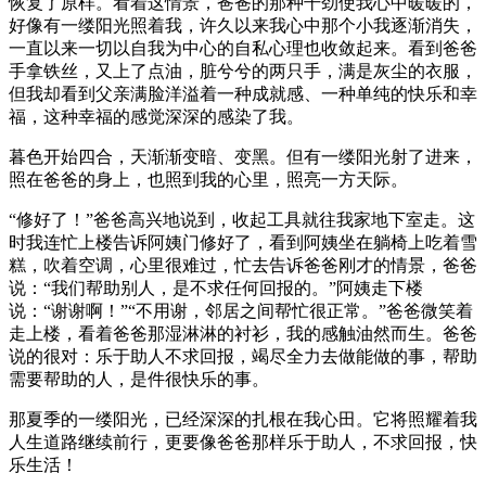
恢复了原样。看着这情景，爸爸的那种干劲使我心中暖暖的，
好像有一缕阳光照着我，许久以来我心中那个小我逐渐消失，
一直以来一切以自我为中心的自私心理也收敛起来。看到爸爸
手拿铁丝，又上了点油，脏兮兮的两只手，满是灰尘的衣服，
但我却看到父亲满脸洋溢着一种成就感、一种单纯的快乐和幸
福，这种幸福的感觉深深的感染了我。
暮色开始四合，天渐渐变暗、变黑。但有一缕阳光射了进来，
照在爸爸的身上，也照到我的心里，照亮一方天际。
“修好了！”爸爸高兴地说到，收起工具就往我家地下室走。这
时我连忙上楼告诉阿姨门修好了，看到阿姨坐在躺椅上吃着雪
糕，吹着空调，心里很难过，忙去告诉爸爸刚才的情景，爸爸
说：“我们帮助别人，是不求任何回报的。”阿姨走下楼
说：“谢谢啊！”“不用谢，邻居之间帮忙很正常。”爸爸微笑着
走上楼，看着爸爸那湿淋淋的衬衫，我的感触油然而生。爸爸
说的很对：乐于助人不求回报，竭尽全力去做能做的事，帮助
需要帮助的人，是件很快乐的事。
那夏季的一缕阳光，已经深深的扎根在我心田。它将照耀着我
人生道路继续前行，更要像爸爸那样乐于助人，不求回报，快
乐生活！