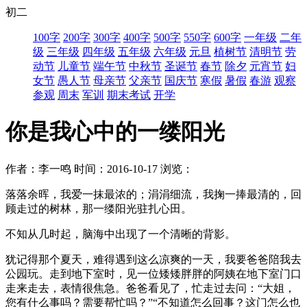
初二
100字
200字
300字
400字
500字
550字
600字
一年级
二年
级
三年级
四年级
五年级
六年级
元旦
植树节
清明节
劳
动节
儿童节
端午节
中秋节
圣诞节
春节
除夕
元宵节
妇
女节
愚人节
母亲节
父亲节
国庆节
寒假
暑假
春游
观察
参观
周末
军训
期末考试
开学
你是我心中的一缕阳光
作者：李一鸣
时间：2016-10-17
浏览：
落落余晖，我爱一抹最浓的；涓涓细流，我掬一捧最清的，回
顾走过的树林，那一缕阳光驻扎心田。
不知从几时起，脑海中出现了一个清晰的背影。
犹记得那个夏天，难得遇到这么凉爽的一天，我要爸爸陪我去
公园玩。走到地下室时，见一位矮矮胖胖的阿姨在地下室门口
走来走去，表情很焦急。爸爸看见了，忙走过去问：“大姐，
您有什么事吗？需要帮忙吗？”“不知道怎么回事？这门怎么也