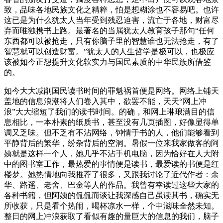
致，品味各地民族文化之精粹，怕是想糊涂也不容易吧。也许
这已是为什么犹太人当年受到残忍迫害，流亡于各地，财富尽
弃而唯独携书上路。最著名的当属犹太人教育孩子那句“任何
东西都可以被抢走，只有你脑子里的智慧谁也无法抢走，有了
智慧就可以创造财富。”犹太人的人生哲学是极可以，也极应
该被如今正想提升文化软实力与国民素质的中华民族所借鉴
的。
如今大大减削国民读书时间的罪魁祸首便是网络。网络上铺天
盖地的信息浪潮将人们卷入其中，欲罢不能，天天“网上冲
浪”大大缩短了我们的读书时间。的确，和网上琳琅满目的信
息相比，一本朴素的纸质书，甚至没有几页插图，好像显得单
调又乏味。但不乏有不沾网络，钟情于书的人，他们能够看到
平静背后的繁华，纷杂背后的空洞。暑假一位来我家做客的阿
姨就是这样一个人，她几乎不沾手机电脑，因为恰好在人大附
中的图书室工作，最热爱的事情便是读书，最爱读的书便是红
楼梦。她热情地向我推荐了很多，又跟我讨论了近代作者：余
华、路遥、老舍、巴金等人的作品。我曾有幸读过这些大家的
各种书籍，但阿姨的侃侃而谈让我深感自己虽读其书，确实无
所收获，只是看个热闹，喝杯凉水一样，个中滋味全然未知。
整日的网上冲浪获取了看似有趣的量巨大的信息的我们，脑子