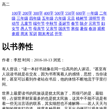
高二
100字
200字
300字
400字
500字
550字
600字
一年级
二年
级
三年级
四年级
五年级
六年级
元旦
植树节
清明节
劳
动节
儿童节
端午节
中秋节
圣诞节
春节
除夕
元宵节
妇
女节
愚人节
母亲节
父亲节
国庆节
寒假
暑假
春游
观察
参观
周末
军训
期末考试
开学
以书养性
作者：李想
时间：2016-10-13
浏览：
有人曾说：“读一本好书就像在同一位高尚的人谈话。”甚至有
人说读书就是在交友，因为书寄寓着人的感情，思想，当你读
时，甚至可以看到作者站在书后，他的体悟不断地流于字里行
间。
世界上最爱读书的民族该是犹太民族了，而很巧的是，最聪
明，占据世界财富最多的也是犹太民族，这其中不能不说是有
着一些无法言语的联系，其实细想也不难解释——若人天天与
睿智的朋友打交道，揣度各种思想，足不出户便可以观各地景