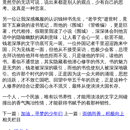
竟然空的无话可说，说出来都是别人的观点，少有自己的思
考。这真是一种悲哀。
另一位让我深感佩服的认识钱钟书先生，“老学究”逝世时，竟
留下五麻袋的读书笔记，而他的《围城》《管锥编》，更是巨
著，代代相传。假期里我读了小说《围城》，深深体会到他言
语中的隐喻幽默的讽刺意味，让人看了会心一笑，欲罢不能。
钱老深厚的文字功底可见一斑。一位外国记者千里迢迢跑来中
国，只为见钱老一面，但他从不接受采访，也极少会客，总理
去拜访他给他拜年他也拒而不见，只是做他的学问，读他的
书。看似不通世故，其实隐藏着他潜心修学的伟大。书的魅力
是无穷的，钱老被深深的吸引，而他的书也使别人被深深地吸
引。也许那个时代的中国，正是因为这一众大师的涌现，思想
的活跃，才不致亡国吧。回望中华五千年的历史，正是这种个
人修养的结合让爱国心永不泯灭，最终从使泱泱大国长存。
一个人，一个民族，唯有以书养性，才能用淡淡的文字之间碰
撞出的香气陶冶性情，才能获得书赋予的着那种韧性。
下一篇：
加油，寻梦的少年们
上一篇：
崇德尚善，积极向上
相关栏目