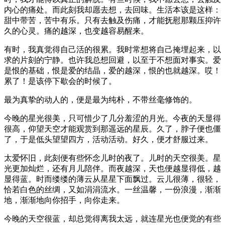
内心的痛处。而此刻我却愿去想，去回味。生活本该是这样：
甜中带苦，苦中有乐。只有去触及伤痛，才能抚慰那颗压抑许
久的心灵。痛的越深，也变越容易醒来。
有时，我真觉得自己活的很累。我时常想将自己掩埋起来，以
求的片刻的宁静。也许我总想回避，以至于不想面对事实。爱
是恨的基础，恨是爱的结晶，爱的越深，恨的也就越深。哎！
累了！是该停下歇会的时候了。
最为真挚的动人的，便是最为纯朴，不带丝毫修饰的。
今晚的星光很美，只可惜少了几分羞涩的月光。今夜的天显得
很高，仰望天空才能观赏到那遥远的星辰。久了，脖子便也僵
了，于是低头望望四方，活动活动。好久，便才舒服过来。
太爱怀旧，此刻便有些怀念儿时的夜了。儿时的天空很美。星
光更加灿烂，还有月儿陪伴。而夜越深，天也便越显得低，越
显得蓝。时而缕缕的薄云从星星下面飘过。云儿很薄，很轻，
恰若白色的丝绸，又如涓涓流水。一丝温馨，一份浪漫，渐渐
地，渐渐地向你招手，向你走来。
今晚的天空很蓝，却总觉得离我太远，就连星光也便觉的有些