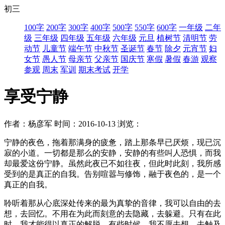
初三
100字
200字
300字
400字
500字
550字
600字
一年级
二年
级
三年级
四年级
五年级
六年级
元旦
植树节
清明节
劳
动节
儿童节
端午节
中秋节
圣诞节
春节
除夕
元宵节
妇
女节
愚人节
母亲节
父亲节
国庆节
寒假
暑假
春游
观察
参观
周末
军训
期末考试
开学
享受宁静
作者：杨彦军
时间：2016-10-13
浏览：
宁静的夜色，拖着那满身的疲惫，踏上那条早已厌烦，现已沉
寂的小道。一切都是那么的安静，安静的有些叫人恐惧，而我
却最爱这份宁静。虽然此夜已不如往夜，但此时此刻，我所感
受到的是真正的自我。告别喧嚣与修饰，融于夜色的，是一个
真正的自我。
聆听着那从心底深处传来的最为真挚的音律，我可以自由的去
想，去回忆。不用在为此而刻意的去隐藏，去躲避。只有在此
时，我才能得以真正的解脱。有些时候，我不愿去想，去触及