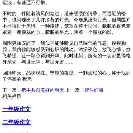
暗淡，有些遥不可攀。
不时的，伴随着清风的划过，送来缕缕的清香，而远近的楼
中，也闪现出了几许淡黄的灯光。今晚虽没有月光，但周围并
不显得过于黑暗。一种朦胧，笼罩在整个世间。朦胧的夜色笼
罩着一颗朦胧的心，朦胧的星光，映着一个朦胧的影。
周围更加安静了，我似乎能够听见自己喘气的气息。摸摸胸
膛，我仿佛能够感受到心脏的跳动。沐浴夜色，放飞心情，放
飞希望，让一颗心得到升华。此时此刻，所有的一切都显得格
外亲切，与世无争，与世无害……
回顾昨天，品味现在。宁静的夜里，一颗烦琐的心，终于找到
了停靠的港湾。
下一篇：
携手共创美好的明天
上一篇：
智斗奸商
相关栏目
一年级作文
二年级作文