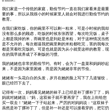
我们家是一个传统的家庭，勤俭节约一直在我们家看来是最重
要的事，所以从我很小的时候家里人就会对我进行勤俭节约的
教育。
在我们家吃饭，你的碗里不可以剩一粒米，可是小时候的我却
没有那么多的顾虑，吃饭的时候东张西望，每次吃完饭，桌子
上都是我掉的米，而碗里也是到处是米粒，对于这种情况当然
是不允许的，每次都逼我把碗里剩的米粒都吃完，害的我每次
都是哭着吃完饭的。可是也就是因为从小就受这样的教育，现
在的我早就养成了不剩饭的习惯。
我的姥姥也非常的勤俭节约。有时，会为了一盘菜和妈妈吵起
来，不是因为家里困难，而是因为姥姥非常的节俭。
姥姥有一头花白白的头发，岁月在她的脸上写下了几道皱纹，
眼已经凹下去了。
记得有一次，妈妈看见姥姥的袜子上已经是补丁摞补丁了，妈
妈就对姥姥说：“妈，这双袜子就不要再穿了，我在上街给您
买一双去！”姥姥一下子站起来，严厉的对妈妈说：“这双袜子
虽然是补丁摞补丁了，但是补一补还是可以接着穿的，把它扔