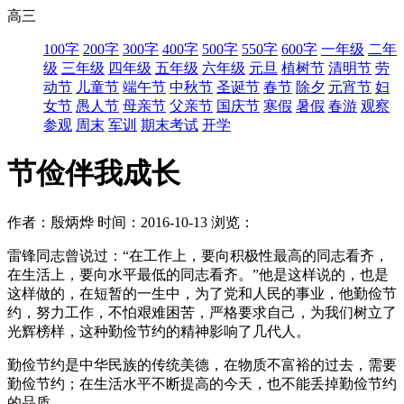
高三
100字
200字
300字
400字
500字
550字
600字
一年级
二年
级
三年级
四年级
五年级
六年级
元旦
植树节
清明节
劳
动节
儿童节
端午节
中秋节
圣诞节
春节
除夕
元宵节
妇
女节
愚人节
母亲节
父亲节
国庆节
寒假
暑假
春游
观察
参观
周末
军训
期末考试
开学
节俭伴我成长
作者：殷炳烨
时间：2016-10-13
浏览：
雷锋同志曾说过：“在工作上，要向积极性最高的同志看齐，
在生活上，要向水平最低的同志看齐。”他是这样说的，也是
这样做的，在短暂的一生中，为了党和人民的事业，他勤俭节
约，努力工作，不怕艰难困苦，严格要求自己，为我们树立了
光辉榜样，这种勤俭节约的精神影响了几代人。
勤俭节约是中华民族的传统美德，在物质不富裕的过去，需要
勤俭节约；在生活水平不断提高的今天，也不能丢掉勤俭节约
的品质。