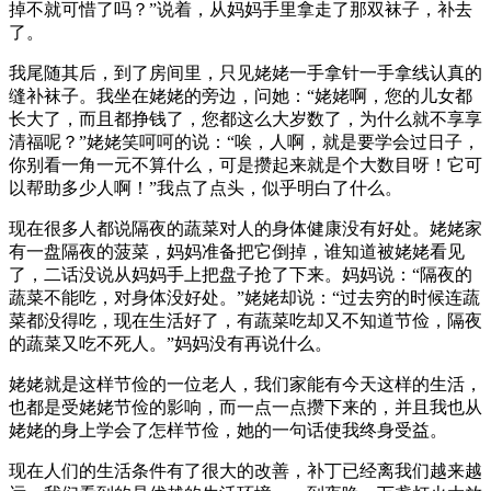
掉不就可惜了吗？”说着，从妈妈手里拿走了那双袜子，补去
了。
我尾随其后，到了房间里，只见姥姥一手拿针一手拿线认真的
缝补袜子。我坐在姥姥的旁边，问她：“姥姥啊，您的儿女都
长大了，而且都挣钱了，您都这么大岁数了，为什么就不享享
清福呢？”姥姥笑呵呵的说：“唉，人啊，就是要学会过日子，
你别看一角一元不算什么，可是攒起来就是个大数目呀！它可
以帮助多少人啊！”我点了点头，似乎明白了什么。
现在很多人都说隔夜的蔬菜对人的身体健康没有好处。姥姥家
有一盘隔夜的菠菜，妈妈准备把它倒掉，谁知道被姥姥看见
了，二话没说从妈妈手上把盘子抢了下来。妈妈说：“隔夜的
蔬菜不能吃，对身体没好处。”姥姥却说：“过去穷的时候连蔬
菜都没得吃，现在生活好了，有蔬菜吃却又不知道节俭，隔夜
的蔬菜又吃不死人。”妈妈没有再说什么。
姥姥就是这样节俭的一位老人，我们家能有今天这样的生活，
也都是受姥姥节俭的影响，而一点一点攒下来的，并且我也从
姥姥的身上学会了怎样节俭，她的一句话使我终身受益。
现在人们的生活条件有了很大的改善，补丁已经离我们越来越