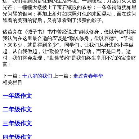
远。我们看到的是优越的生活环境。一到夜晚，万盏灯火大放
光芒；一幢幢大楼披上了宝石镶嵌的衣衫；一条条街道犹如星
光闪耀的银河；再加上射灯如探照灯似的来回晃动，而在这闪
耀着的美丽的背后，又有谁看到了浪费的影子。
诸葛亮在《诫子书》书中曾经说过“静以修身，俭以养德”其实
我认为在这里最合适的应该是“勤以修身，俭以养德”、“节省
下来多少，就是得到多少”。同学们，让我们从身边的小事做
起，从自我做起，让“勤俭节约”成为行动，而不是口号。这
时，我们将会发现，“勤俭节约”是我们终生享用不完的宝贵财
富！
下一篇：
十八岁的我们
上一篇：
走过青春年华
相关栏目
一年级作文
二年级作文
三年级作文
四年级作文