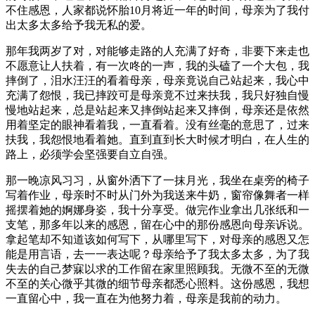
不住感恩，人家都说怀胎10月将近一年的时间，母亲为了我付
出太多太多给予我无私的爱。
那年我两岁了对，对能够走路的人充满了好奇，非要下来走也
不愿意让人扶着，有一次咚的一声，我的头磕了一个大包，我
摔倒了，泪水汪汪的看着母亲，母亲竟说自己站起来，我心中
充满了怨恨，我已摔跤可是母亲竟不过来扶我，我只好独自慢
慢地站起来，总是站起来又摔倒站起来又摔倒，母亲还是依然
用着坚定的眼神看着我，一直看着。没有丝毫的意思了，过来
扶我，我怨恨地看着她。直到直到长大时候才明白，在人生的
路上，必须学会坚强要自立自强。
那一晚凉风习习，从窗外洒下了一抹月光，我坐在桌旁的椅子
写着作业，母亲时不时从门外为我送来牛奶，窗帘像舞者一样
摇摆着她的婀娜身姿，我十分享受。做完作业拿出几张纸和一
支笔，那多年以来的感恩，留在心中的那份感恩向母亲诉说。
拿起笔却不知道该如何写下，从哪里写下，对母亲的感恩又怎
能是用言语，去一一表达呢？母亲给予了我太多太多，为了我
失去的自己梦寐以求的工作留在家里照顾我。无微不至的无微
不至的关心微乎其微的细节母亲都悉心照料。这份感恩，我想
一直留心中，我一直在为他努力着，母亲是我前的动力。