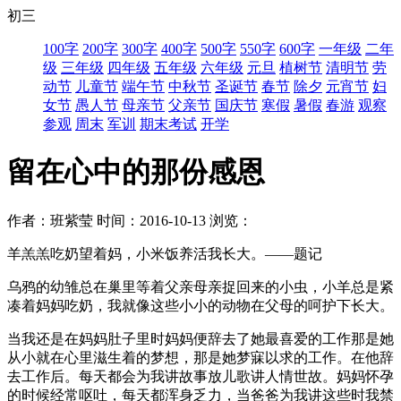
初三
100字
200字
300字
400字
500字
550字
600字
一年级
二年
级
三年级
四年级
五年级
六年级
元旦
植树节
清明节
劳
动节
儿童节
端午节
中秋节
圣诞节
春节
除夕
元宵节
妇
女节
愚人节
母亲节
父亲节
国庆节
寒假
暑假
春游
观察
参观
周末
军训
期末考试
开学
留在心中的那份感恩
作者：班紫莹
时间：2016-10-13
浏览：
羊羔羔吃奶望着妈，小米饭养活我长大。——题记
乌鸦的幼雏总在巢里等着父亲母亲捉回来的小虫，小羊总是紧
凑着妈妈吃奶，我就像这些小小的动物在父母的呵护下长大。
当我还是在妈妈肚子里时妈妈便辞去了她最喜爱的工作那是她
从小就在心里滋生着的梦想，那是她梦寐以求的工作。在他辞
去工作后。每天都会为我讲故事放儿歌讲人情世故。妈妈怀孕
的时候经常呕吐，每天都浑身乏力，当爸爸为我讲这些时我禁