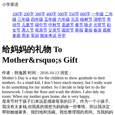
小学英语
100字
200字
300字
400字
500字
550字
600字
一年级
二年
级
三年级
四年级
五年级
六年级
元旦
植树节
清明节
劳
动节
儿童节
端午节
中秋节
圣诞节
春节
除夕
元宵节
妇
女节
愚人节
母亲节
父亲节
国庆节
寒假
暑假
春游
观察
参观
周末
军训
期末考试
开学
给妈妈的礼物 To
Mother&rsquo;s Gift
作者：韩逸茜
时间：2016-10-13
浏览：
Mother’s Day is a day for the children to show gratitude to their
mothers. As a small kid, I don’t have much money, but I really want
to do something for my mother. So I decide to help her to do the
housework. I clean the floor and wash the dishes. I also tidy my
room. When my mother goes home, she is very happy.
母亲节对于孩子们来说是感谢母亲的日子。作为一个小孩子,
我没有太多钱,但我真的很想为妈妈做一些事情。所以我决定
帮助她做家务。我扫地和洗碗。我也整理我的房间。当我妈妈