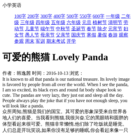
小学英语
100字
200字
300字
400字
500字
550字
600字
一年级
二年
级
三年级
四年级
五年级
六年级
元旦
植树节
清明节
劳
动节
儿童节
端午节
中秋节
圣诞节
春节
除夕
元宵节
妇
女节
愚人节
母亲节
父亲节
国庆节
寒假
暑假
春游
观察
参观
周末
军训
期末考试
开学
可爱的熊猫 Lovely Panda
作者：韩逸茜
时间：2016-10-13
浏览：
It is known to all that panda is our national treasure. Its lovely image
is favored by people from all over the world. When I see the panda,
I am so excited, its black eyes and round fat body shape look so
cute. The pandas are very lazy, they just eat and sleep all the day.
People always play the joke that if you have not enough sleep, you
will look like a panda.
众所周知,熊猫是我们的国宝。其可爱的形象深受来自世界各
地人们的喜爱。当我看到熊猫,我很兴奋,它的黑眼睛和圆胖的
体型看起来很可爱。熊猫非常懒惰,他们除了吃饭就是睡觉。
人们总是开玩笑说,如果你没有足够的睡眠,你会看起来像一只