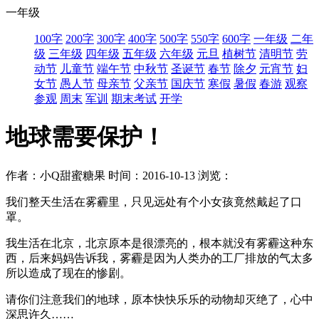
一年级
100字
200字
300字
400字
500字
550字
600字
一年级
二年
级
三年级
四年级
五年级
六年级
元旦
植树节
清明节
劳
动节
儿童节
端午节
中秋节
圣诞节
春节
除夕
元宵节
妇
女节
愚人节
母亲节
父亲节
国庆节
寒假
暑假
春游
观察
参观
周末
军训
期末考试
开学
地球需要保护！
作者：小Q甜蜜糖果
时间：2016-10-13
浏览：
我们整天生活在雾霾里，只见远处有个小女孩竟然戴起了口
罩。
我生活在北京，北京原本是很漂亮的，根本就没有雾霾这种东
西，后来妈妈告诉我，雾霾是因为人类办的工厂排放的气太多
所以造成了现在的惨剧。
请你们注意我们的地球，原本快快乐乐的动物却灭绝了，心中
深思许久……